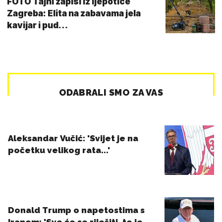
FOTO Tajni zapisi iz ljepotice
Zagreba: Elita na zabavama jela
kavijar i pud…