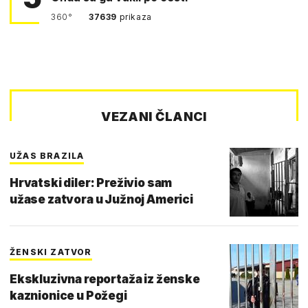
360°
37639
prikaza
VEZANI ČLANCI
UŽAS BRAZILA
Hrvatski diler: Preživio sam
užase zatvora u Južnoj Americi
ŽENSKI ZATVOR
Ekskluzivna reportaža iz ženske
kaznionice u Požegi