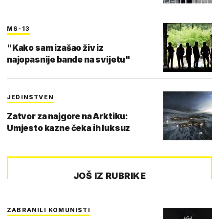
MS-13
"Kako sam izašao živ iz
najopasnije bande na svijetu"
JEDINSTVEN
Zatvor za najgore na Arktiku:
Umjesto kazne čeka ih luksuz
JOŠ IZ RUBRIKE
ZABRANILI KOMUNISTI