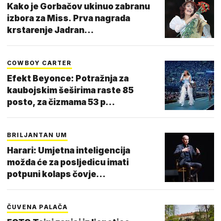
Kako je Gorbačov ukinuo zabranu
izbora za Miss. Prva nagrada
krstarenje Jadran…
COWBOY CARTER
Efekt Beyonce: Potražnja za
kaubojskim šeširima raste 85
posto, za čizmama 53 p…
BRILJANTAN UM
Harari: Umjetna inteligencija
možda će za posljedicu imati
potpuni kolaps čovje…
ČUVENA PALAČA