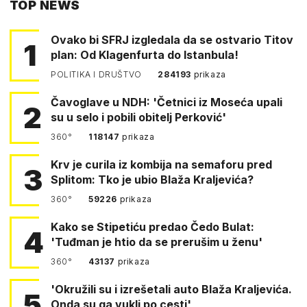
TOP NEWS
FACEBOOKA
Ovako bi SFRJ izgledala da se ostvario Titov
1
plan: Od Klagenfurta do Istanbula!
POLITIKA I DRUŠTVO
284193
prikaza
Čavoglave u NDH: 'Četnici iz Moseća upali
2
su u selo i pobili obitelj Perković'
360°
118147
prikaza
Krv je curila iz kombija na semaforu pred
3
Splitom: Tko je ubio Blaža Kraljevića?
360°
59226
prikaza
Kako se Stipetiću predao Čedo Bulat:
4
'Tuđman je htio da se prerušim u ženu'
360°
43137
prikaza
'Okružili su i izrešetali auto Blaža Kraljevića.
5
Onda su ga vukli po cesti'