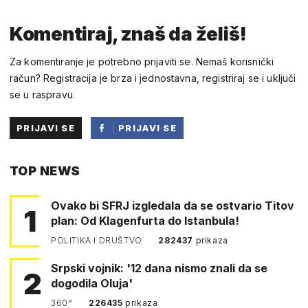
Komentiraj, znaš da želiš!
Za komentiranje je potrebno prijaviti se. Nemaš korisnički
račun? Registracija je brza i jednostavna, registriraj se i uključi
se u raspravu.
PRIJAVI SE
PRIJAVI SE
PUTEM
TOP NEWS
FACEBOOKA
Ovako bi SFRJ izgledala da se ostvario Titov
1
plan: Od Klagenfurta do Istanbula!
POLITIKA I DRUŠTVO
282437
prikaza
Srpski vojnik: '12 dana nismo znali da se
2
dogodila Oluja'
360°
226435
prikaza