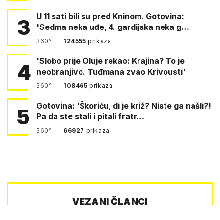
U 11 sati bili su pred Kninom. Gotovina:
3
'Sedma neka uđe, 4. gardijska neka g…
360°
124555
prikaza
'Slobo prije Oluje rekao: Krajina? To je
4
neobranjivo. Tuđmana zvao Krivousti'
360°
108465
prikaza
Gotovina: 'Škoriću, di je križ? Niste ga našli?!
5
Pa da ste stali i pitali fratr…
360°
66927
prikaza
VEZANI ČLANCI