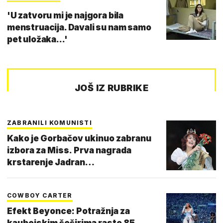
'U zatvoru mi je najgora bila
menstruacija. Davali su nam samo
pet uložaka...'
JOŠ IZ RUBRIKE
ZABRANILI KOMUNISTI
Kako je Gorbačov ukinuo zabranu
izbora za Miss. Prva nagrada
krstarenje Jadran…
COWBOY CARTER
Efekt Beyonce: Potražnja za
kaubojskim šeširima raste 85