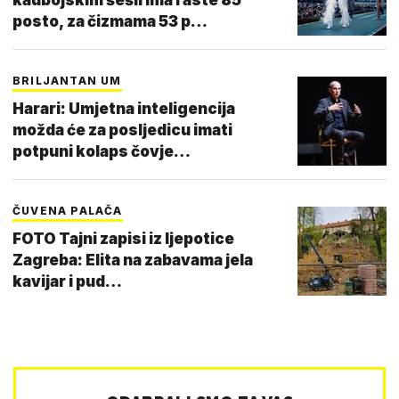
posto, za čizmama 53 p…
BRILJANTAN UM
Harari: Umjetna inteligencija
možda će za posljedicu imati
potpuni kolaps čovje…
ČUVENA PALAČA
FOTO Tajni zapisi iz ljepotice
Zagreba: Elita na zabavama jela
kavijar i pud…