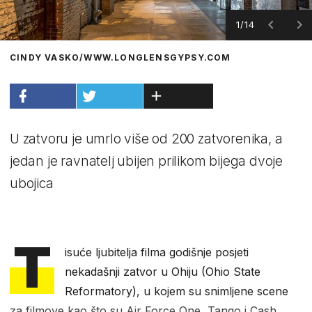
1/14
CINDY VASKO/WWW.LONGLENSGYPSY.COM
U zatvoru je umrlo više od 200 zatvorenika, a
jedan je ravnatelj ubijen prilikom bijega dvoje
ubojica
T
isuće ljubitelja filma godišnje posjeti
nekadašnji zatvor u Ohiju (Ohio State
Reformatory), u kojem su snimljene scene
za filmove kao što su Air Force One, Tango i Cash,