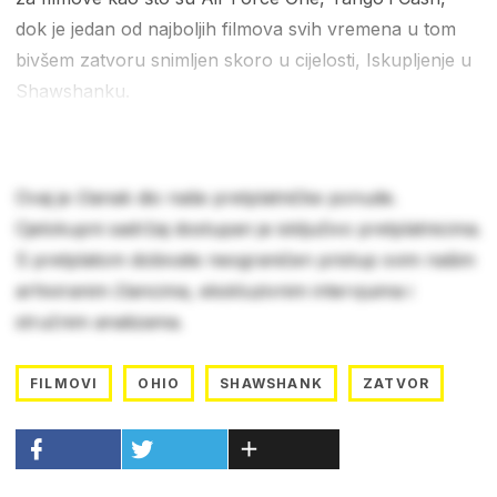
dok je jedan od najboljih filmova svih vremena u tom
bivšem zatvoru snimljen skoro u cijelosti, Iskupljenje u
Shawshanku.
Ovaj je članak dio naše pretplatničke ponude.
Cjelokupni sadržaj dostupan je isključivo pretplatnicima.
S pretplatom dobivate neograničen pristup svim našim
arhiviranim člancima, ekskluzivnim intervjuima i
stručnim analizama.
FILMOVI
OHIO
SHAWSHANK
ZATVOR