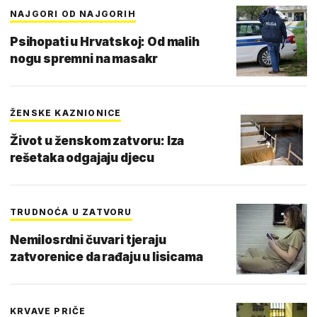
NAJGORI OD NAJGORIH
Psihopati u Hrvatskoj: Od malih
nogu spremni na masakr
ŽENSKE KAZNIONICE
Život u ženskom zatvoru: Iza
rešetaka odgajaju djecu
TRUDNOĆA U ZATVORU
Nemilosrdni čuvari tjeraju
zatvorenice da rađaju u lisicama
KRVAVE PRIČE