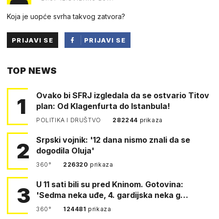
Koja je uopće svrha takvog zatvora?
PRIJAVI SE
PRIJAVI SE
PUTEM
TOP NEWS
FACEBOOKA
Ovako bi SFRJ izgledala da se ostvario Titov
1
plan: Od Klagenfurta do Istanbula!
POLITIKA I DRUŠTVO
282244
prikaza
Srpski vojnik: '12 dana nismo znali da se
2
dogodila Oluja'
360°
226320
prikaza
U 11 sati bili su pred Kninom. Gotovina:
3
'Sedma neka uđe, 4. gardijska neka g…
360°
124481
prikaza