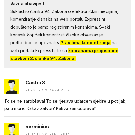
Važna obavijest
Sukladno članku 94. Zakona o elektroničkim medijima,
komentiranje članaka na web portalu Express.hr
dopušteno je samo registriranim korisnicima. Svaki
korisnik koji želi komentirati članke obvezan je
prethodno se upoznati s
Pravilima komentiranja
na
web portalu Express.hr te sa
zabranama propisanim
stavkom 2. članka 94. Zakona.
Castor3
21:29 12.SVIBANJ 2017.
To se ne zarobljava! To se rjesava udarcem sjekire u potiljak,
pa u more. Kakav zatvor? Kakva samouprava?
nerminius
21:07 12.SVIBANJ 2017.