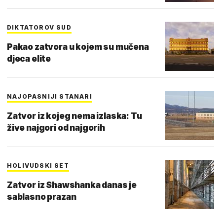
DIKTATOROV SUD
Pakao zatvora u kojem su mučena
djeca elite
NAJOPASNIJI STANARI
Zatvor iz kojeg nema izlaska: Tu
žive najgori od najgorih
HOLIVUDSKI SET
Zatvor iz Shawshanka danas je
sablasno prazan