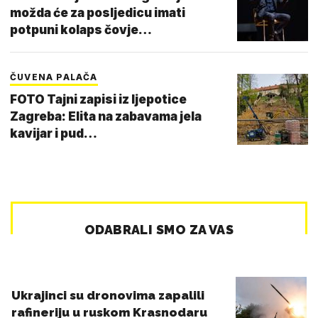
možda će za posljedicu imati
potpuni kolaps čovje…
ČUVENA PALAČA
FOTO Tajni zapisi iz ljepotice
Zagreba: Elita na zabavama jela
kavijar i pud…