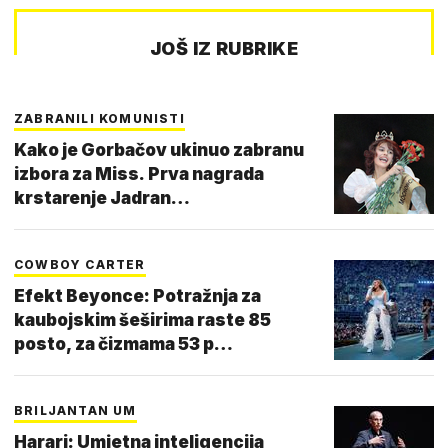
JOŠ IZ RUBRIKE
ZABRANILI KOMUNISTI
Kako je Gorbačov ukinuo zabranu
izbora za Miss. Prva nagrada
krstarenje Jadran…
COWBOY CARTER
Efekt Beyonce: Potražnja za
kaubojskim šeširima raste 85
posto, za čizmama 53 p…
BRILJANTAN UM
Harari: Umjetna inteligencija