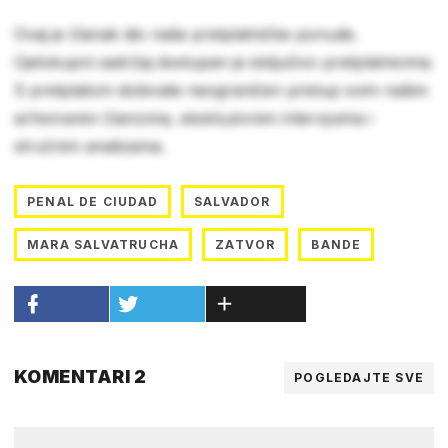
Ovaj je članak dio naše pretplatničke ponude.
Cjelokupni sadržaj dostupan je isključivo pretplatnicima.
S pretplatom dobivate neograničen pristup svim našim
arhiviranim člancima, ekskluzivnim intervjuima i
stručnim analizama.
PENAL DE CIUDAD
SALVADOR
MARA SALVATRUCHA
ZATVOR
BANDE
KOMENTARI 2
POGLEDAJTE SVE