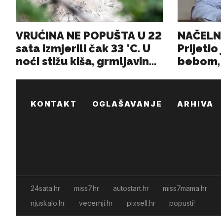
KONTAKT
OGLAŠAVANJE
ARHIVA
24sata.hr
miss7.hr
autostart.hr
miss7mama.hr
njuskalo.hr
vecernji.hr
pixsell.hr
popusti!