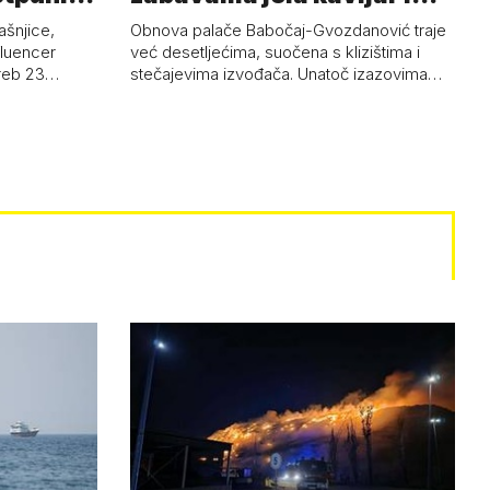
pud…
ašnjice,
Obnova palače Babočaj-Gvozdanović traje
nfluencer
već desetljećima, suočena s klizištima i
greb 23…
stečajevima izvođača. Unatoč izazovima…