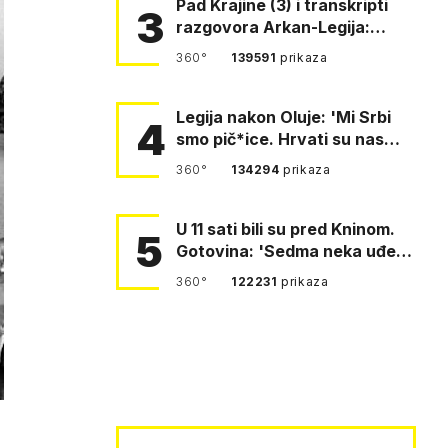
Pad Krajine (3) i transkripti
3
razgovora Arkan-Legija:
'Čujem, prelazite ustašam…
360°
139591
prikaza
Legija nakon Oluje: 'Mi Srbi
4
smo pič*ice. Hrvati su nas
pomeli!'
360°
134294
prikaza
U 11 sati bili su pred Kninom.
5
Gotovina: 'Sedma neka uđe,
4. gardijska neka g…
360°
122231
prikaza