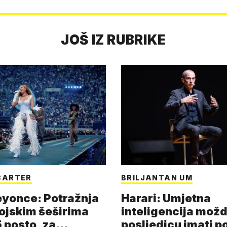
JOŠ IZ RUBRIKE
CARTER
BRILJANTAN UM
eyonce: Potražnja
Harari: Umjetna
ojskim šeširima
inteligencija možd
 posto, za
posljedicu imati p