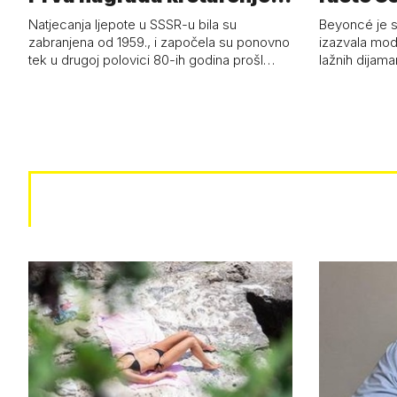
Jadran…
čizmam
Natjecanja ljepote u SSSR-u bila su
Beyoncé je 
zabranjena od 1959., i započela su ponovno
izazvala mod
tek u drugoj polovici 80-ih godina prošl…
lažnih dijam