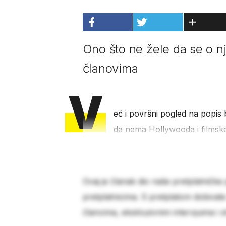
Ono što ne žele da se o n
članovima
V
eć i površni pogled na popis 
da nema Hollywooda i filmske i
Ovaj je članak dio naše pretplatničke
pretplatnicima. S pretplatom dobivat
člancima, ekskluzivnim intervjuima i 