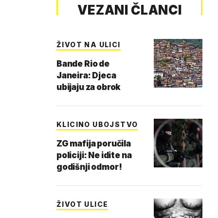
VEZANI ČLANCI
ŽIVOT NA ULICI
Bande Rio de
Janeira: Djeca
ubijaju za obrok
KLICINO UBOJSTVO
ZG mafija poručila
policiji: Ne idite na
godišnji odmor!
ŽIVOT ULICE