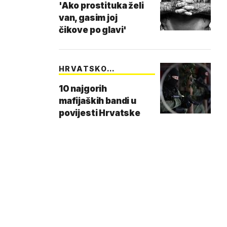
'Ako prostituka želi
van, gasim joj
čikove po glavi'
HRVATSKO
PODZEMLJE
10 najgorih
mafijaških bandi u
povijesti Hrvatske