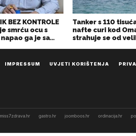
IMPRESSUM
UVJETI KORIŠTENJA
PRIV
miss7zdrava.hr
gastro.hr
joomboos.hr
ordinacija.hr
po