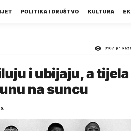
IJET
POLITIKA I DRUŠTVO
KULTURA
EK
3167
prikaz
ju i ubijaju, a tijela
trunu na suncu
15.