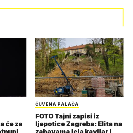
ČUVENA PALAČA
FOTO Tajni zapisi iz
a će za
ljepotice Zagreba: Elita na
otpuni
zabavama jela kavijar i