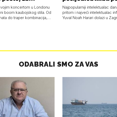
a 53 p…
kolaps čovje…
svojim koncertom u Londonu
Najpopularniji intelektualac dan
ni boom kaubojskog stila. Od
pritom i najveći intelektualac i
anata do traper kombinacija,…
Yuval Noah Harari dolazi u Za