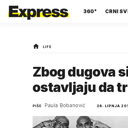
360°
CRNI SV
LIFE
Zbog dugova silu
ostavljaju da 
Paula Bobanović
PIŠE
26. LIPNJA 20