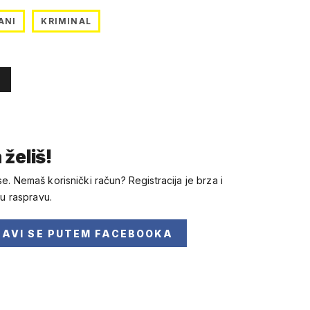
ANI
KRIMINAL
 želiš!
se. Nemaš korisnički račun? Registracija je brza i
 u raspravu.
JAVI SE
PUTEM FACEBOOKA