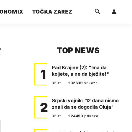
ONOMIX
TOČKA ZAREZ
TOP NEWS
a
Pad Krajine (2): "Ima da
1
koljete, a ne da bježite!"
360°
232639
prikaza
Srpski vojnik: '12 dana nismo
2
znali da se dogodila Oluja'
360°
224450
prikaza