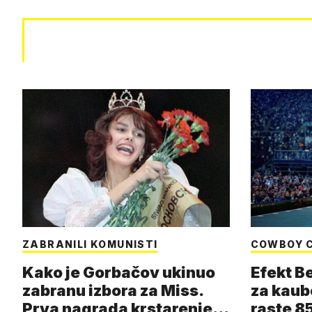
ZABRANILI KOMUNISTI
COWBOY 
Kako je Gorbačov ukinuo
Efekt B
zabranu izbora za Miss.
za kaub
Prva nagrada krstarenje
raste 85