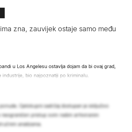
jima zna, zauvijek ostaje samo među
bandi u Los Angelesu ostavlja dojam da bi ovaj grad,
ndustrije, bio najpoznatiji po kriminalu.
 ponude. Cjelokupni sadržaj dostupan je isključivo
e neograničen pristup svim našim arhiviranim
stručnim analizama.