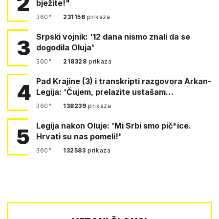
2
bježite!"
360°
231156
prikaza
Srpski vojnik: '12 dana nismo znali da se
3
dogodila Oluja'
360°
218328
prikaza
Pad Krajine (3) i transkripti razgovora Arkan-
4
Legija: 'Čujem, prelazite ustašam…
360°
138239
prikaza
Legija nakon Oluje: 'Mi Srbi smo pič*ice.
5
Hrvati su nas pomeli!'
360°
132583
prikaza