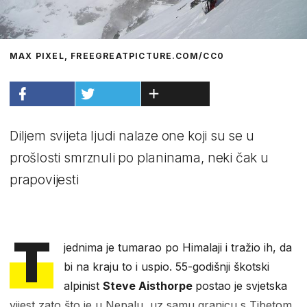
MAX PIXEL, FREEGREATPICTURE.COM/CC0
Diljem svijeta ljudi nalaze one koji su se u
prošlosti smrznuli po planinama, neki čak u
prapovijesti
T
jednima je tumarao po Himalaji i tražio ih, da
bi na kraju to i uspio. 55-godišnji škotski
alpinist
Steve Aisthorpe
postao je svjetska
vijest zato što je u Nepalu, uz samu granicu s Tibetom,