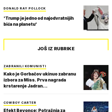
DONALD RAY POLLOCK
'Trump je jedno od najodvratnijih
bića na planetu'
JOŠ IZ RUBRIKE
ZABRANILI KOMUNISTI
Kako je Gorbačov ukinuo zabranu
izbora za Miss. Prva nagrada
krstarenje Jadran…
COWBOY CARTER
Efekt Beyonce: Potražnja za