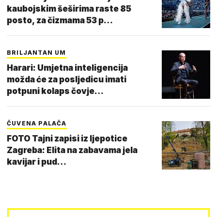
kaubojskim šeširima raste 85
posto, za čizmama 53 p…
BRILJANTAN UM
Harari: Umjetna inteligencija
možda će za posljedicu imati
potpuni kolaps čovje…
ČUVENA PALAČA
FOTO Tajni zapisi iz ljepotice
Zagreba: Elita na zabavama jela
kavijar i pud…