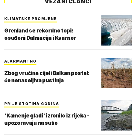
VEZANI ČLANCI
KLIMATSKE PROMJENE
Grenland se rekordno topi:
osuđeni Dalmacija i Kvarner
ALARMANTNO
Zbog vrućina cijeli Balkan postat
će nenaseljiva pustinja
PRIJE STOTINA GODINA
'Kamenje gladi' izronilo iz rijeka -
upozoravaju na suše