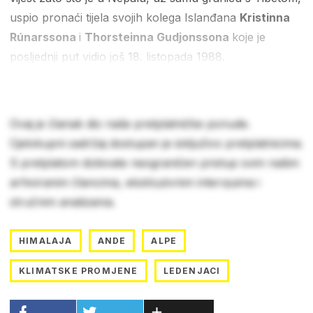
uspio pronaći tijela svojih kolega Islanđana
Kristinna
Rúnarssona
i
Thorsteinna Gudjonssona
koje je
posljednji put vidio još 18. listopada 1988.
Ovaj je članak dio naše pretplatničke ponude.
Cjelokupni sadržaj dostupan je isključivo pretplatnicima.
S pretplatom dobivate neograničen pristup svim našim
arhiviranim člancima, ekskluzivnim intervjuima i
stručnim analizama.
HIMALAJA
ANDE
ALPE
KLIMATSKE PROMJENE
LEDENJACI