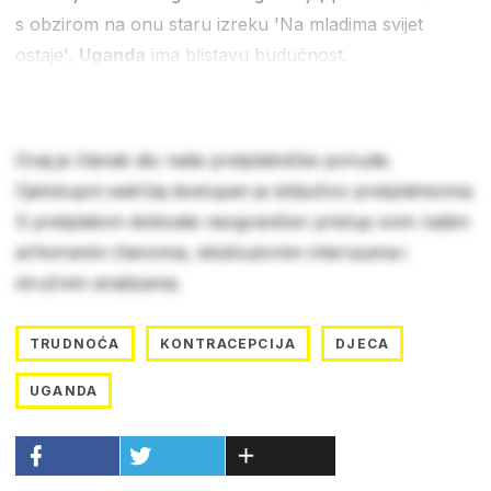
s obzirom na onu staru izreku 'Na mladima svijet
ostaje',
Uganda
ima blistavu budućnost.
Ovaj je članak dio naše pretplatničke ponude.
Cjelokupni sadržaj dostupan je isključivo pretplatnicima.
S pretplatom dobivate neograničen pristup svim našim
arhiviranim člancima, ekskluzivnim intervjuima i
stručnim analizama.
TRUDNOĆA
KONTRACEPCIJA
DJECA
UGANDA