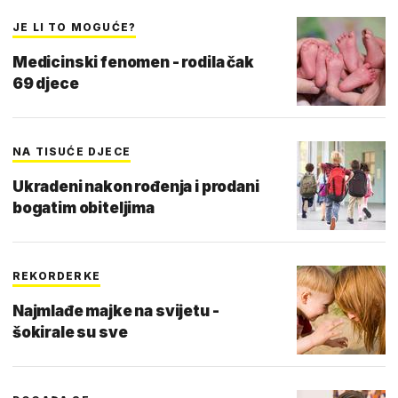
JE LI TO MOGUĆE?
Medicinski fenomen - rodila čak
69 djece
NA TISUĆE DJECE
Ukradeni nakon rođenja i prodani
bogatim obiteljima
REKORDERKE
Najmlađe majke na svijetu -
šokirale su sve