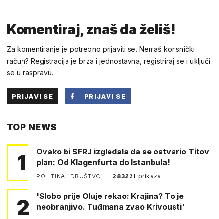
Komentiraj, znaš da želiš!
Za komentiranje je potrebno prijaviti se. Nemaš korisnički
račun? Registracija je brza i jednostavna, registriraj se i uključi
se u raspravu.
PRIJAVI SE
PRIJAVI SE
PUTEM
TOP NEWS
FACEBOOKA
Ovako bi SFRJ izgledala da se ostvario Titov
1
plan: Od Klagenfurta do Istanbula!
POLITIKA I DRUŠTVO
283221
prikaza
'Slobo prije Oluje rekao: Krajina? To je
2
neobranjivo. Tuđmana zvao Krivousti'