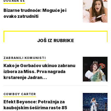
DOGAĐA SE
Bizarne trudnoće: Moguće je i
ovako zatrudniti
JOŠ IZ RUBRIKE
ZABRANILI KOMUNISTI
Kako je Gorbačov ukinuo zabranu
izbora za Miss. Prva nagrada
krstarenje Jadran…
COWBOY CARTER
Efekt Beyonce: Potražnja za
kaubojskim šeširima raste 85