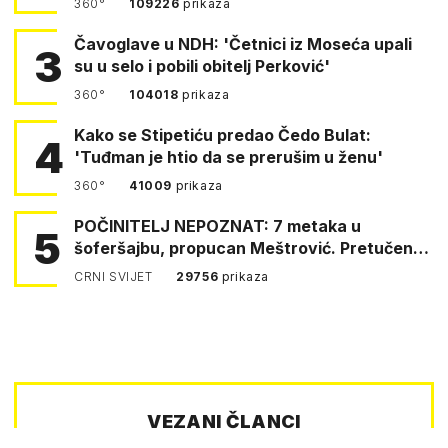
360°
109226
prikaza
Čavoglave u NDH: 'Četnici iz Moseća upali
3
su u selo i pobili obitelj Perković'
360°
104018
prikaza
Kako se Stipetiću predao Čedo Bulat:
4
'Tuđman je htio da se prerušim u ženu'
360°
41009
prikaza
POČINITELJ NEPOZNAT: 7 metaka u
5
šoferšajbu, propucan Meštrović. Pretučen
Pejin
CRNI SVIJET
29756
prikaza
VEZANI ČLANCI