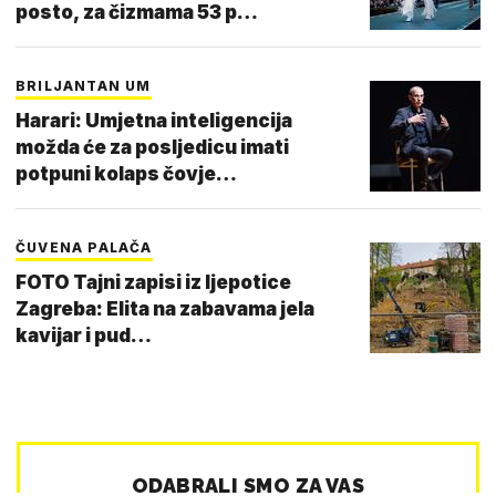
posto, za čizmama 53 p…
BRILJANTAN UM
Harari: Umjetna inteligencija
možda će za posljedicu imati
potpuni kolaps čovje…
ČUVENA PALAČA
FOTO Tajni zapisi iz ljepotice
Zagreba: Elita na zabavama jela
kavijar i pud…