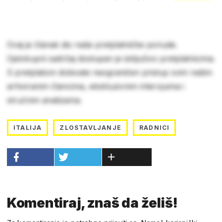
Ovaj je članak dio naše pretplatničke ponude.
Cjelokupni sadržaj dostupan je isključivo pretplatnicima.
S pretplatom dobivate neograničen pristup svim našim
arhiviranim člancima, ekskluzivnim intervjuima i
stručnim analizama.
ITALIJA
ZLOSTAVLJANJE
RADNICI
Komentiraj, znaš da želiš!