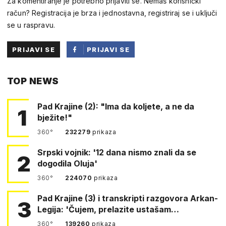
Za komentiranje je potrebno prijaviti se. Nemaš korisnički
račun? Registracija je brza i jednostavna, registriraj se i uključi
se u raspravu.
PRIJAVI SE
PRIJAVI SE
PUTEM
TOP NEWS
FACEBOOKA
Pad Krajine (2): "Ima da koljete, a ne da
1
bježite!"
360°
232279
prikaza
Srpski vojnik: '12 dana nismo znali da se
2
dogodila Oluja'
360°
224070
prikaza
Pad Krajine (3) i transkripti razgovora Arkan-
3
Legija: 'Čujem, prelazite ustašam…
360°
139260
prikaza