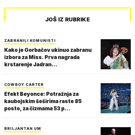
JOŠ IZ RUBRIKE
ZABRANILI KOMUNISTI
Kako je Gorbačov ukinuo zabranu
izbora za Miss. Prva nagrada
krstarenje Jadran…
COWBOY CARTER
Efekt Beyonce: Potražnja za
kaubojskim šeširima raste 85
posto, za čizmama 53 p…
BRILJANTAN UM