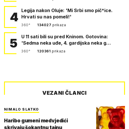
Legija nakon Oluje: 'Mi Srbi smo pič*ice.
4
Hrvati su nas pomeli!'
360°
134027
prikaza
U 11 sati bili su pred Kninom. Gotovina:
5
'Sedma neka uđe, 4. gardijska neka g…
360°
120361
prikaza
VEZANI ČLANCI
NIMALO SLATKO
Haribo gumeni medvjedići
skrivaju šokantnu tajnu