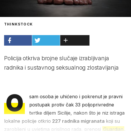
THINKSTOCK
Policija otkriva brojne slučaje izrabljivanja
radnika i sustavnog seksualnog zlostavljanja
O
sam osoba je uhićeno i pokrenut je pravni
postupak protiv čak 33 poljoprivredne
tvrtke diljem Sicilije, nakon što je niz istraga
lokalne policije otkrio
227 radnika migranata
koji su
zarobljeni u uvjetima prisilnog rada, prenosi
Guardian
.