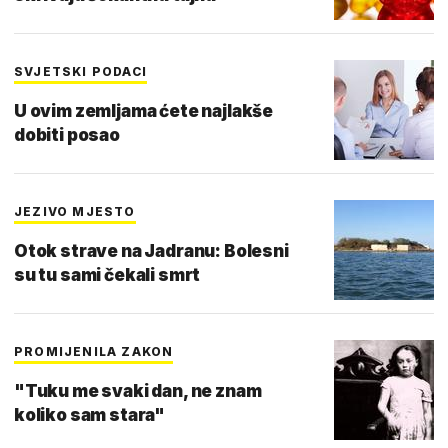
SVJETSKI PODACI
U ovim zemljama ćete najlakše
dobiti posao
JEZIVO MJESTO
Otok strave na Jadranu: Bolesni
su tu sami čekali smrt
PROMIJENILA ZAKON
"Tuku me svaki dan, ne znam
koliko sam stara"