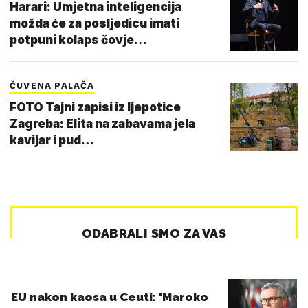
Harari: Umjetna inteligencija
možda će za posljedicu imati
potpuni kolaps čovje…
ČUVENA PALAČA
FOTO Tajni zapisi iz ljepotice
Zagreba: Elita na zabavama jela
kavijar i pud…