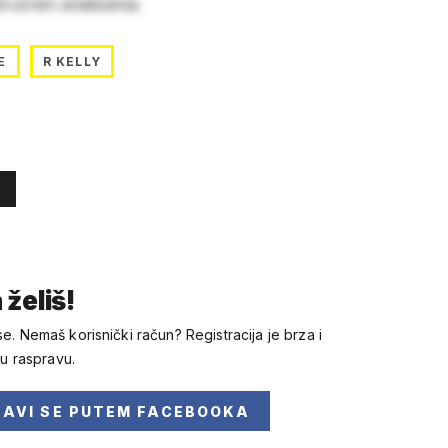
stručnim analizama.
E
R KELLY
 želiš!
se. Nemaš korisnički račun? Registracija je brza i
 u raspravu.
JAVI SE
PUTEM FACEBOOKA