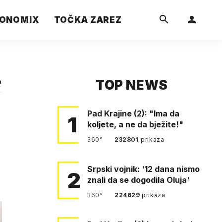
ONOMIX
TOČKA ZAREZ
TOP NEWS
a
Pad Krajine (2): "Ima da
1
koljete, a ne da bježite!"
360°
232801
prikaza
Srpski vojnik: '12 dana nismo
2
znali da se dogodila Oluja'
360°
224629
prikaza