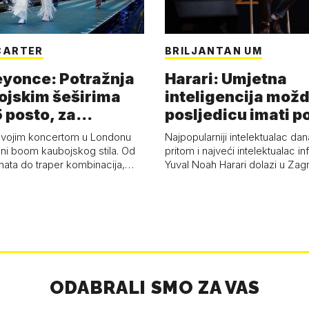
CARTER
BRILJANTAN UM
eyonce: Potražnja
Harari: Umjetna
ojskim šeširima
inteligencija možd
 posto, za
posljedicu imati p
a 53 p…
kolaps čovje…
svojim koncertom u Londonu
Najpopularniji intelektualac dan
ni boom kaubojskog stila. Od
pritom i najveći intelektualac i
anata do traper kombinacija,…
Yuval Noah Harari dolazi u Za