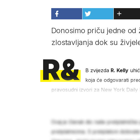
Donosimo priču jedne od ž
zlostavljanja dok su živj
R&
B zvijezda
R. Kelly
uhić
koja će odgovarati pre
pravosudni izvori za New York Daily
Ovaj je članak dio naše pretplatničke
pretplatnicima. S pretplatom dobivat