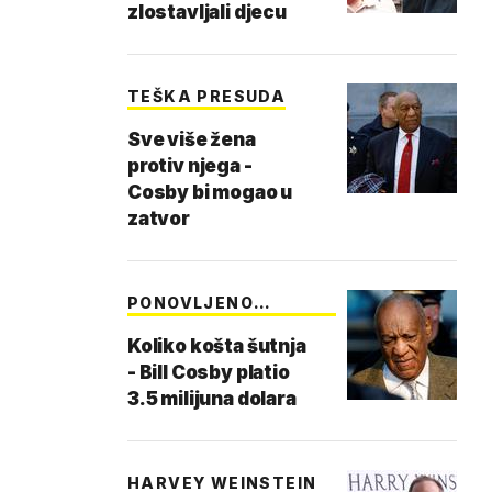
zlostavljali djecu
TEŠKA PRESUDA
Sve više žena
protiv njega -
Cosby bi mogao u
zatvor
PONOVLJENO
SUĐENJE
Koliko košta šutnja
- Bill Cosby platio
3.5 milijuna dolara
HARVEY WEINSTEIN