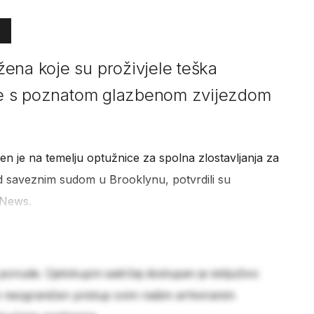
ena koje su proživjele teška
ele s poznatom glazbenom zvijezdom
en je na temelju optužnice za spolna zlostavljanja za
d saveznim sudom u Brooklynu, potvrdili su
 News.
 ponude. Cjelokupni sadržaj dostupan je isključivo
e neograničen pristup svim našim arhiviranim