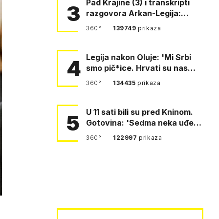
Pad Krajine (3) i transkripti
3
razgovora Arkan-Legija:
'Čujem, prelazite ustašam…
360°
139749
prikaza
Legija nakon Oluje: 'Mi Srbi
4
smo pič*ice. Hrvati su nas
pomeli!'
360°
134435
prikaza
U 11 sati bili su pred Kninom.
5
Gotovina: 'Sedma neka uđe,
4. gardijska neka g…
360°
122997
prikaza