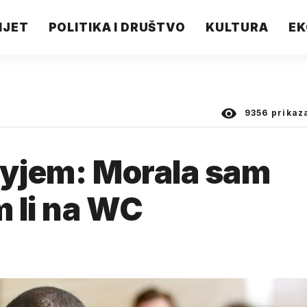
IJET
POLITIKA I DRUŠTVO
KULTURA
EK
9356
prikaz
llyjem: Morala sam
m li na WC