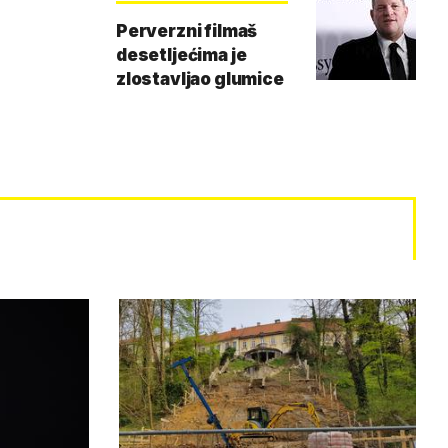
Perverzni filmaš
desetljećima je
zlostavljao glumice