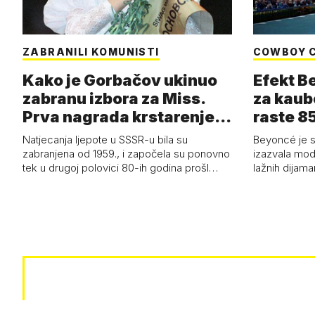
ZABRANILI KOMUNISTI
COWBOY 
Kako je Gorbačov ukinuo
Efekt B
zabranu izbora za Miss.
za kaub
Prva nagrada krstarenje
raste 85
Jadran…
čizmam
Natjecanja ljepote u SSSR-u bila su
Beyoncé je 
zabranjena od 1959., i započela su ponovno
izazvala mod
tek u drugoj polovici 80-ih godina prošl…
lažnih dijam