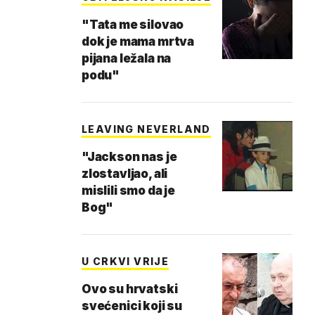
"Tata me silovao
dok je mama mrtva
pijana ležala na
podu"
LEAVING NEVERLAND
"Jackson nas je
zlostavljao, ali
mislili smo da je
Bog"
U CRKVI VRIJE
Ovo su hrvatski
svećenici koji su