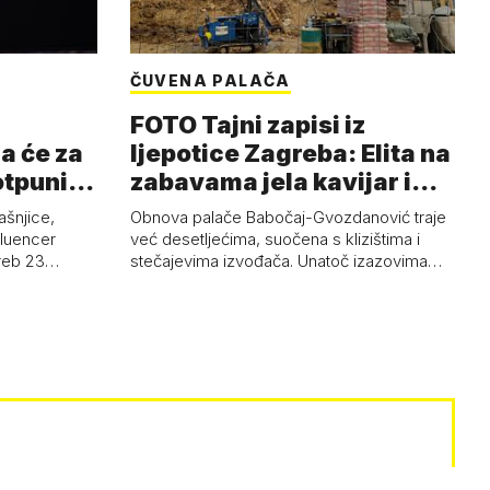
ČUVENA PALAČA
FOTO Tajni zapisi iz
a će za
ljepotice Zagreba: Elita na
otpuni
zabavama jela kavijar i
pud…
ašnjice,
Obnova palače Babočaj-Gvozdanović traje
nfluencer
već desetljećima, suočena s klizištima i
greb 23…
stečajevima izvođača. Unatoč izazovima…