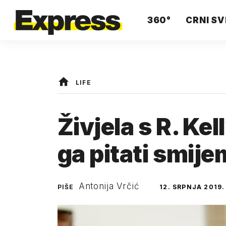
360°
CRNI SV
LIFE
Živjela s R. Ke
ga pitati smije
Antonija Vrčić
PIŠE
12. SRPNJA 2019.