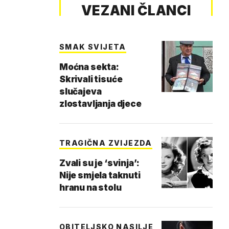
VEZANI ČLANCI
SMAK SVIJETA
Moćna sekta:
Skrivali tisuće
slučajeva
zlostavljanja djece
TRAGIČNA ZVIJEZDA
Zvali su je ‘svinja’:
Nije smjela taknuti
hranu na stolu
OBITELJSKO NASILJE