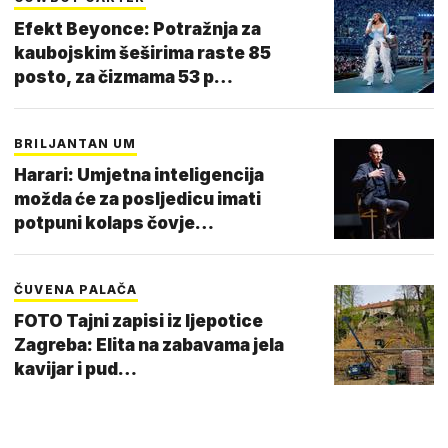
Efekt Beyonce: Potražnja za
kaubojskim šeširima raste 85
posto, za čizmama 53 p…
BRILJANTAN UM
Harari: Umjetna inteligencija
možda će za posljedicu imati
potpuni kolaps čovje…
ČUVENA PALAČA
FOTO Tajni zapisi iz ljepotice
Zagreba: Elita na zabavama jela
kavijar i pud…