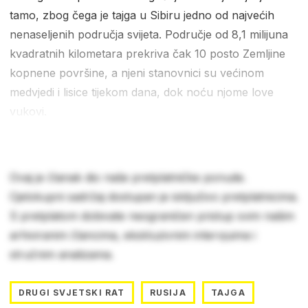
tamo, zbog čega je tajga u Sibiru jedno od najvećih
nenaseljenih područja svijeta. Područje od 8,1 milijuna
kvadratnih kilometara prekriva čak 10 posto Zemljine
kopnene površine, a njeni stanovnici su većinom
medvjedi i lisice tijekom dana, dok noću njome love
vukovi.
Ovaj je članak dio naše pretplatničke ponude.
Cjelokupni sadržaj dostupan je isključivo pretplatnicima.
S pretplatom dobivate neograničen pristup svim našim
arhiviranim člancima, ekskluzivnim intervjuima i
stručnim analizama.
DRUGI SVJETSKI RAT
RUSIJA
TAJGA