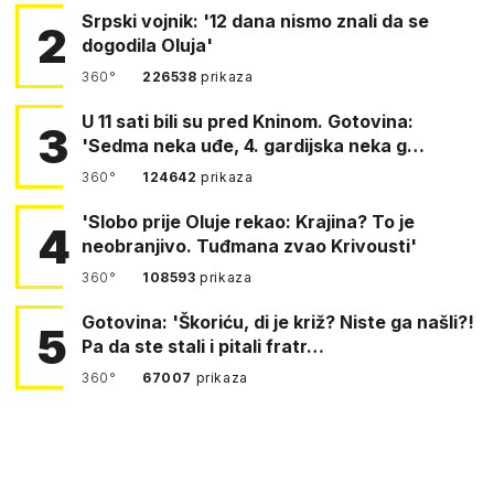
Srpski vojnik: '12 dana nismo znali da se
2
dogodila Oluja'
360°
226538
prikaza
U 11 sati bili su pred Kninom. Gotovina:
3
'Sedma neka uđe, 4. gardijska neka g…
360°
124642
prikaza
'Slobo prije Oluje rekao: Krajina? To je
4
neobranjivo. Tuđmana zvao Krivousti'
360°
108593
prikaza
Gotovina: 'Škoriću, di je križ? Niste ga našli?!
5
Pa da ste stali i pitali fratr…
360°
67007
prikaza