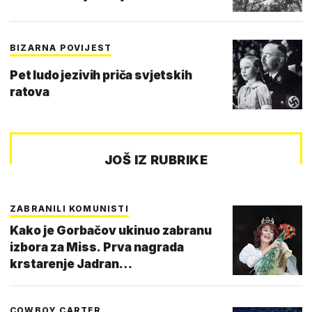
BIZARNA POVIJEST
Pet ludo jezivih priča svjetskih
ratova
JOŠ IZ RUBRIKE
ZABRANILI KOMUNISTI
Kako je Gorbačov ukinuo zabranu
izbora za Miss. Prva nagrada
krstarenje Jadran…
COWBOY CARTER