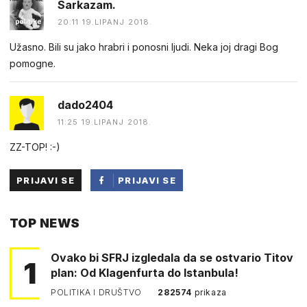
Sarkazam.
20:11 19.LIPANJ 2018.
Užasno. Bili su jako hrabri i ponosni ljudi. Neka joj dragi Bog
pomogne.
dado2404
11:25 19.LIPANJ 2018.
ZZ-TOP! :-)
PRIJAVI SE
PRIJAVI SE
PUTEM
TOP NEWS
FACEBOOKA
Ovako bi SFRJ izgledala da se ostvario Titov
1
plan: Od Klagenfurta do Istanbula!
POLITIKA I DRUŠTVO
282574
prikaza