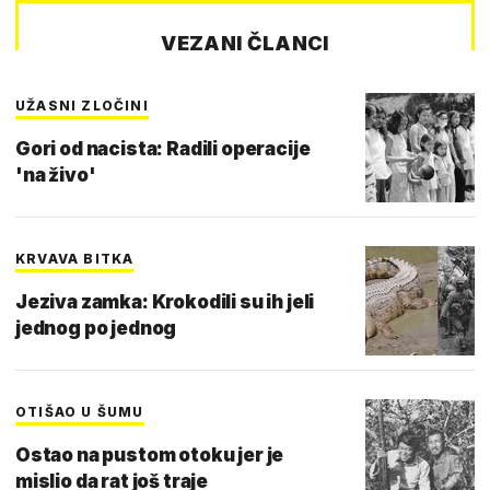
VEZANI ČLANCI
UŽASNI ZLOČINI
Gori od nacista: Radili operacije
'na živo'
KRVAVA BITKA
Jeziva zamka: Krokodili su ih jeli
jednog po jednog
OTIŠAO U ŠUMU
Ostao na pustom otoku jer je
mislio da rat još traje