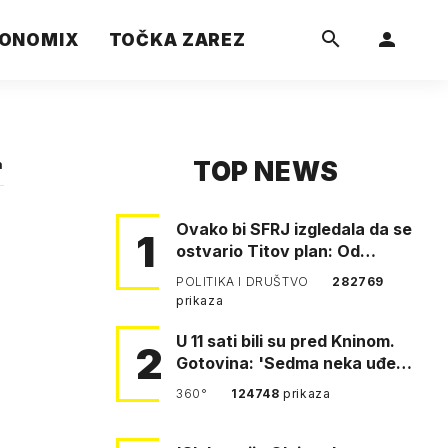
ONOMIX
TOČKA ZAREZ
TOP NEWS
a
Ovako bi SFRJ izgledala da se
1
ostvario Titov plan: Od
Klagenfurta do Istanbula!
POLITIKA I DRUŠTVO
282769
prikaza
U 11 sati bili su pred Kninom.
2
Gotovina: 'Sedma neka uđe,
4. gardijska neka g…
360°
124748
prikaza