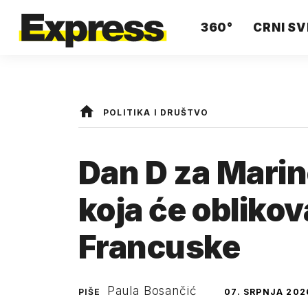
360°
CRNI SV
POLITIKA I DRUŠTVO
Dan D za Marin
koja će obliko
Francuske
Paula Bosančić
PIŠE
07. SRPNJA 202