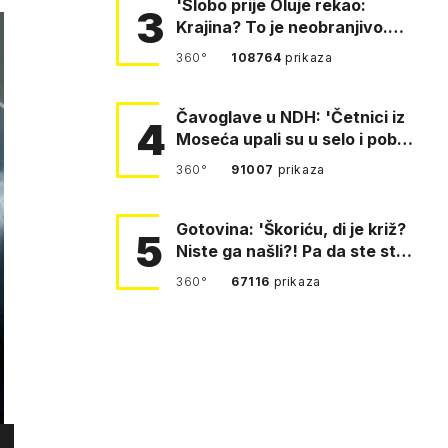
'Slobo prije Oluje rekao:
3
Krajina? To je neobranjivo.
Tuđmana zvao Krivousti'
360°
108764
prikaza
Čavoglave u NDH: 'Četnici iz
4
Moseća upali su u selo i pobili
obitelj Perković'
360°
91007
prikaza
Gotovina: 'Škoriću, di je križ?
5
Niste ga našli?! Pa da ste stali
i pitali fratr…
360°
67116
prikaza