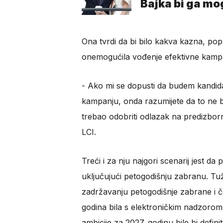
Bajka bi ga mo
Ona tvrdi da bi bilo kakva kazna, po
onemogućila vođenje efektivne kampanj
​- Ako mi se dopusti da budem kandid
kampanju, onda razumijete da to ne bi
trebao odobriti odlazak na predizborni s
LCI.
Treći i za nju najgori scenarij jest da 
uključujući petogodišnju zabranu. Tuž
zadržavanju petogodišnje zabrane i č
godina bila s elektroničkim nadzorom,
ambicije za 2027. godinu bile bi defi