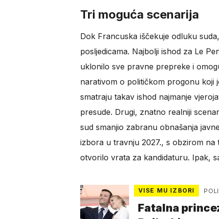
Tri moguća scenarija
Dok Francuska iščekuje odluku suda, n
posljedicama. Najbolji ishod za Le Pe
uklonilo sve pravne prepreke i omog
narativom o političkom progonu koji j
smatraju takav ishod najmanje vjeroj
presude. Drugi, znatno realniji scenar
sud smanjio zabranu obnašanja javne du
izbora u travnju 2027., s obzirom na t
otvorilo vrata za kandidaturu. Ipak, s
VISE MU IZBORI
POL
Fatalna prince