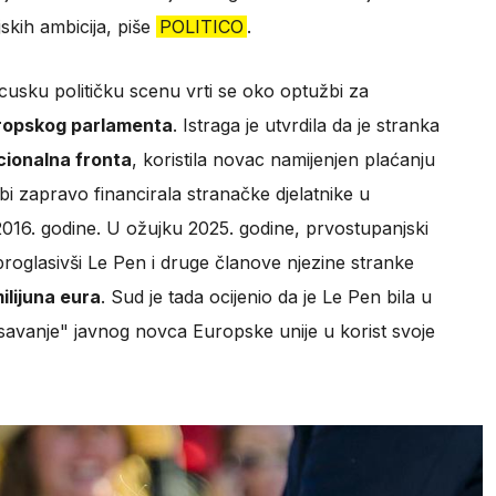
jskih ambicija, piše
POLITICO
.
cusku političku scenu vrti se oko optužbi za
ropskog parlamenta
. Istraga je utvrdila da je stranka
ionalna fronta
, koristila novac namijenjen plaćanju
i zapravo financirala stranačke djelatnike u
016. godine. U ožujku 2025. godine, prvostupanjski
roglasivši Le Pen i druge članove njezine stranke
milijuna eura
. Sud je tada ocijenio da je Le Pen bila u
isavanje" javnog novca Europske unije u korist svoje