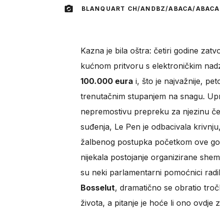
BLANQUART CH/ANDBZ/ABACA/ABACA
Kazna je bila oštra: četiri godine zatv
kućnom pritvoru s elektroničkim nadz
100.000 eura
i, što je najvažnije, p
trenutačnim stupanjem na snagu. Upr
nepremostivu prepreku za njezinu če
suđenja, Le Pen je odbacivala krivnju,
žalbenog postupka početkom ove godin
nijekala postojanje organizirane shem
su neki parlamentarni pomoćnici radili
Bosselut
, dramatično se obratio tro
života, a pitanje je hoće li ono ovdje z