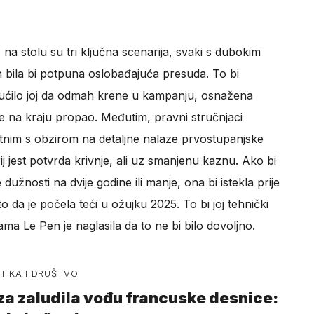
a stolu su tri ključna scenarija, svaki s dubokim
n bila bi potpuna oslobađajuća presuda. To bi
ućilo joj da odmah krene u kampanju, osnažena
e na kraju propao. Međutim, pravni stručnjaci
atnim s obzirom na detaljne nalaze prvostupanjske
ij jest potvrda krivnje, ali uz smanjenu kaznu. Ako bi
žnosti na dvije godine ili manje, ona bi istekla prije
o da je počela teći u ožujku 2025. To bi joj tehnički
ama Le Pen je naglasila da to ne bi bilo dovoljno.
ITIKA I DRUŠTVO
za zaludila vođu francuske desnice: