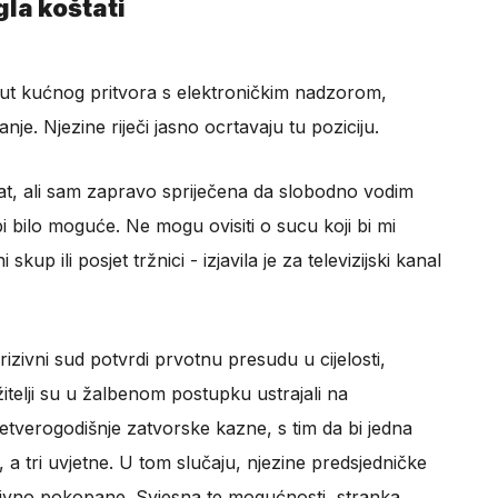
gla koštati
put kućnog pritvora s elektroničkim nadzorom,
e. Njezine riječi jasno ocrtavaju tu poziciju.
at, ali sam zapravo spriječena da slobodno vodim
 bilo moguće. Ne mogu ovisiti o sucu koji bi mi
kup ili posjet tržnici - izjavila je za televizijski kanal
prizivni sud potvrdi prvotnu presudu u cijelosti,
itelji su u žalbenom postupku ustrajali na
etverogodišnje zatvorske kazne, s tim da bi jedna
 a tri uvjetne. U tom slučaju, njezine predsjedničke
nitivno pokopane. Svjesna te mogućnosti, stranka