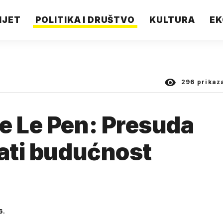
IJET
POLITIKA I DRUŠTVO
KULTURA
EK
296
prikaz
e Le Pen: Presuda
vati budućnost
6.