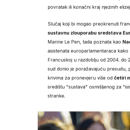
povratak ili konačni kraj njezinih elize
Slučaj koji bi mogao preokrenuti fran
sustavnu zlouporabu sredstava Eu
Marine Le Pen, tada poznata kao
Nac
asistenata europarlamentaraca kako b
Francuskoj u razdoblju od 2004. do 2
sud donio je poražavajuću presudu, p
krivima za pronevjeru više od
četiri 
središtu "sustava" osmišljenog za "is
stranke.