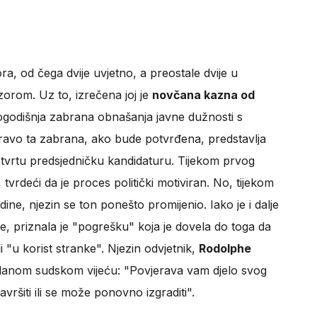
ora, od čega dvije uvjetno, a preostale dvije u
orom. Uz to, izrečena joj je
novčana kazna od
etogodišnja zabrana obnašanja javne dužnosti s
avo ta zabrana, ako bude potvrđena, predstavlja
tvrtu predsjedničku kandidaturu. Tijekom prvog
 tvrdeći da je proces politički motiviran. No, tijekom
e, njezin se ton ponešto promijenio. Iako je i dalje
e, priznala je "pogrešku" koja je dovela do toga da
 "u korist stranke". Njezin odvjetnik,
Rodolphe
članom sudskom vijeću: "Povjerava vam djelo svog
avršiti ili se može ponovno izgraditi".