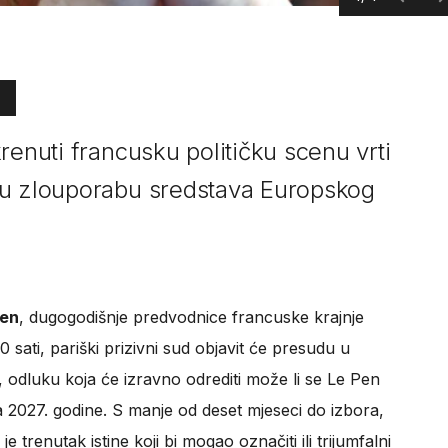
renuti francusku političku scenu vrti
nu zlouporabu sredstava Europskog
Pen
, dugogodišnje predvodnice francuske krajnje
30 sati, pariški prizivni sud objavit će presudu u
, odluku koja će izravno odrediti može li se Le Pen
a 2027. godine. S manje od deset mjeseci do izbora,
trenutak istine koji bi mogao označiti ili trijumfalni