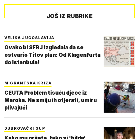
JOŠ IZ RUBRIKE
VELIKA JUGOSLAVIJA
Ovako bi SFRJ izgledala da se
ostvario Titov plan: Od Klagenfurta
do Istanbula!
MIGRANTSKA KRIZA
CEUTA Problem tisuću djece iz
Maroka. Ne smiju ih otjerati, umiru
plivajući
DUBROVAČKI GUP
Kako mu prijete, tako si 'bilda'