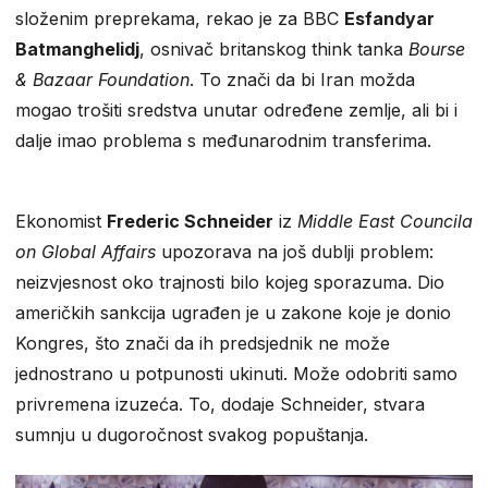
složenim preprekama, rekao je za BBC
Esfandyar
Batmanghelidj
, osnivač britanskog think tanka
Bourse
& Bazaar Foundation
. To znači da bi Iran možda
mogao trošiti sredstva unutar određene zemlje, ali bi i
dalje imao problema s međunarodnim transferima.
Ekonomist
Frederic Schneider
iz
Middle East Councila
on Global Affairs
upozorava na još dublji problem:
neizvjesnost oko trajnosti bilo kojeg sporazuma. Dio
američkih sankcija ugrađen je u zakone koje je donio
Kongres, što znači da ih predsjednik ne može
jednostrano u potpunosti ukinuti. Može odobriti samo
privremena izuzeća. To, dodaje Schneider, stvara
sumnju u dugoročnost svakog popuštanja.