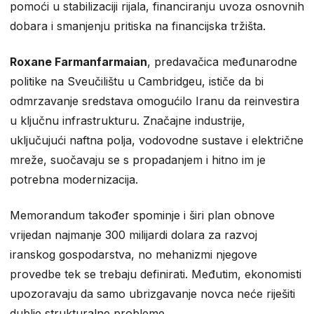
pomoći u stabilizaciji rijala, financiranju uvoza osnovnih
dobara i smanjenju pritiska na financijska tržišta.
Roxane Farmanfarmaian
, predavačica međunarodne
politike na Sveučilištu u Cambridgeu, ističe da bi
odmrzavanje sredstava omogućilo Iranu da reinvestira
u ključnu infrastrukturu. Značajne industrije,
uključujući naftna polja, vodovodne sustave i električne
mreže, suočavaju se s propadanjem i hitno im je
potrebna modernizacija.
Memorandum također spominje i širi plan obnove
vrijedan najmanje 300 milijardi dolara za razvoj
iranskog gospodarstva, no mehanizmi njegove
provedbe tek se trebaju definirati. Međutim, ekonomisti
upozoravaju da samo ubrizgavanje novca neće riješiti
dublje strukturalne probleme.