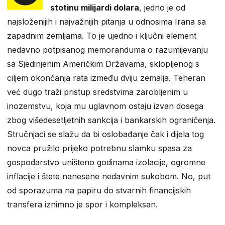
stotinu milijardi dolara
, jedno je od
najsloženijih i najvažnijih pitanja u odnosima Irana sa
zapadnim zemljama. To je ujedno i ključni element
nedavno potpisanog memoranduma o razumijevanju
sa Sjedinjenim Američkim Državama, sklopljenog s
ciljem okončanja rata između dviju zemalja. Teheran
već dugo traži pristup sredstvima zarobljenim u
inozemstvu, koja mu uglavnom ostaju izvan dosega
zbog višedesetljetnih sankcija i bankarskih ograničenja.
Stručnjaci se slažu da bi oslobađanje čak i dijela tog
novca pružilo prijeko potrebnu slamku spasa za
gospodarstvo uništeno godinama izolacije, ogromne
inflacije i štete nanesene nedavnim sukobom. No, put
od sporazuma na papiru do stvarnih financijskih
transfera iznimno je spor i kompleksan.