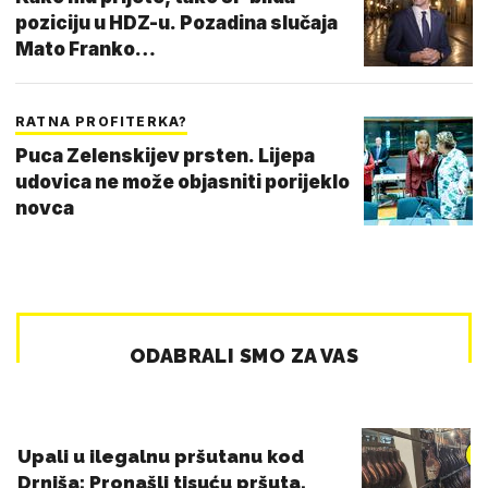
poziciju u HDZ-u. Pozadina slučaja
Mato Franko…
RATNA PROFITERKA?
Puca Zelenskijev prsten. Lijepa
udovica ne može objasniti porijeklo
novca