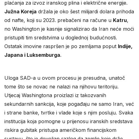
plaćanja za izvoz iranskog plina i električne energije.
Južna Koreja
držala je oko šest milijardi dolara prihoda
od nafte, koji su 2023. prebačeni na račune u
Katru
,
no Washington je kasnije signalizirao da Iran neće moći
pristupiti tim sredstvima u doglednoj budućnosti.
Ostatak imovine raspršen je po zemljama poput
Indije,
Japana i Luksemburga
.
Uloga SAD-a u ovom procesu je presudna, unatoč
tome što se novac ne nalazi na njihovu teritoriju.
Utjecaj Washingtona proizlazi iz takozvanih
sekundarnih sankcija, koje pogađaju ne samo Iran, već
i strane banke, tvrtke i vlade koje s njim posluju. Svaka
institucija koja pomogne u prijenosu iranskih sredstava
riskira gubitak pristupa američkom financijskom
sustavu, što je dovoljan razlog da zemlje koje drže