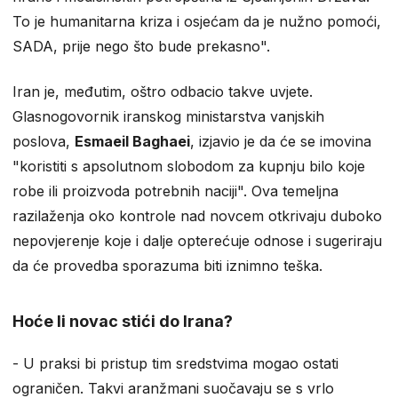
To je humanitarna kriza i osjećam da je nužno pomoći,
SADA, prije nego što bude prekasno".
Iran je, međutim, oštro odbacio takve uvjete.
Glasnogovornik iranskog ministarstva vanjskih
poslova,
Esmaeil Baghaei
, izjavio je da će se imovina
"koristiti s apsolutnom slobodom za kupnju bilo koje
robe ili proizvoda potrebnih naciji". Ova temeljna
razilaženja oko kontrole nad novcem otkrivaju duboko
nepovjerenje koje i dalje opterećuje odnose i sugeriraju
da će provedba sporazuma biti iznimno teška.
Hoće li novac stići do Irana?
- U praksi bi pristup tim sredstvima mogao ostati
ograničen. Takvi aranžmani suočavaju se s vrlo