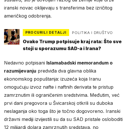
iranski novac oklijevaju s transferima bez izričitog
američkog odobrenja.
PROCURILI DETALJI
POLITIKA I DRUŠTVO
Ovako Trump potpisuje kraj rata: Što sve
stoji u sporazumu SAD-a i Irana?
Nedavno potpisani
Islamabadski memorandum o
razumijevanju
predviđa dva glavna oblika
ekonomskog popuštanja: izuzeća koja Iranu
omogućuju izvoz nafte i naftnih derivata te pristup
zamrznutim ili ograničenim sredstvima. Međutim, već
prvi dani pregovora u Švicarskoj otkrili su duboka
neslaganja oko toga što je točno dogovoreno. Iranski
državni mediji izvijestili su da su SAD pristale osloboditi
12 milijardi dolara zamrznutih sredstava, no