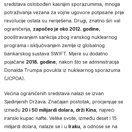
sredstava oslobođen kasnijim sporazumima, mnoga
potraživanja vezana za vojne ugovore potpisane prije
revolucije ostala su neriješena. Drugi, znatno širi val
ograničenja,
započeo je oko 2012. godine
,
pooštravanjem sankcija zbog iranskog nuklearnog
programa i isključivanjem zemlje iz globalnog
bankarskog sustava SWIFT. Mjere su dodatno
pojačane
2018. godine
, nakon što se administracija
Donalda Trumpa povukla iz nuklearnog sporazuma
(JCPOA).
Većina ograničenih sredstava nalazi se izvan
Sjedinjenih Država. Značajan postotak, procjenjuje se
između
20 i 50 milijardi dolara, drži Kina
, najveći
iranski kupac nafte. Velike svote, između deset i 15
milijardi dolara, nalaze se i u
Iraku
, a odnose se na