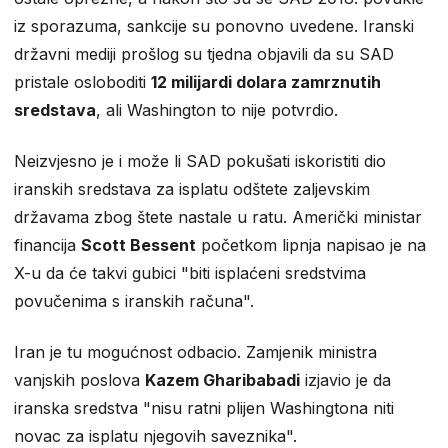
iz sporazuma, sankcije su ponovno uvedene. Iranski
državni mediji prošlog su tjedna objavili da su SAD
pristale osloboditi
12 milijardi dolara zamrznutih
sredstava
, ali Washington to nije potvrdio.
Neizvjesno je i može li SAD pokušati iskoristiti dio
iranskih sredstava za isplatu odštete zaljevskim
državama zbog štete nastale u ratu. Američki ministar
financija
Scott Bessent
početkom lipnja napisao je na
X-u da će takvi gubici "biti isplaćeni sredstvima
povučenima s iranskih računa".
Iran je tu mogućnost odbacio. Zamjenik ministra
vanjskih poslova
Kazem Gharibabadi
izjavio je da
iranska sredstva "nisu ratni plijen Washingtona niti
novac za isplatu njegovih saveznika".