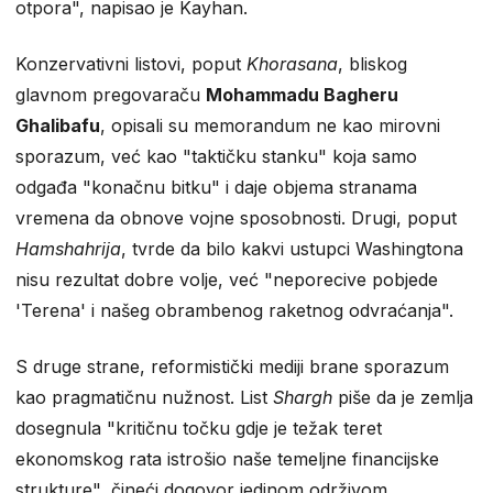
otpora", napisao je Kayhan.
Konzervativni listovi, poput
Khorasana
, bliskog
glavnom pregovaraču
Mohammadu Bagheru
Ghalibafu
, opisali su memorandum ne kao mirovni
sporazum, već kao "taktičku stanku" koja samo
odgađa "konačnu bitku" i daje objema stranama
vremena da obnove vojne sposobnosti. Drugi, poput
Hamshahrija
, tvrde da bilo kakvi ustupci Washingtona
nisu rezultat dobre volje, već "neporecive pobjede
'Terena' i našeg obrambenog raketnog odvraćanja".
S druge strane, reformistički mediji brane sporazum
kao pragmatičnu nužnost. List
Shargh
piše da je zemlja
dosegnula "kritičnu točku gdje je težak teret
ekonomskog rata istrošio naše temeljne financijske
strukture", čineći dogovor jedinom održivom