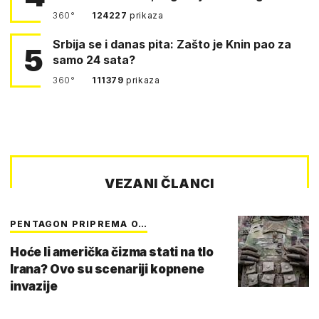
360°
124227
prikaza
Srbija se i danas pita: Zašto je Knin pao za
5
samo 24 sata?
360°
111379
prikaza
VEZANI ČLANCI
PENTAGON PRIPREMA O…
Hoće li američka čizma stati na tlo
Irana? Ovo su scenariji kopnene
invazije