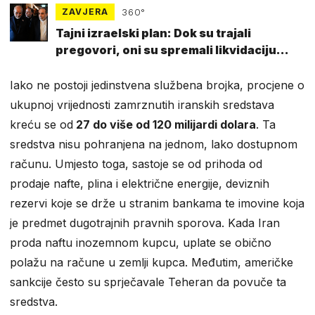
ZAVJERA
360°
Tajni izraelski plan: Dok su trajali
pregovori, oni su spremali likvidaciju
Iranaca?
Iako ne postoji jedinstvena službena brojka, procjene o
ukupnoj vrijednosti zamrznutih iranskih sredstava
kreću se od
27 do više od 120 milijardi dolara
. Ta
sredstva nisu pohranjena na jednom, lako dostupnom
računu. Umjesto toga, sastoje se od prihoda od
prodaje nafte, plina i električne energije, deviznih
rezervi koje se drže u stranim bankama te imovine koja
je predmet dugotrajnih pravnih sporova. Kada Iran
proda naftu inozemnom kupcu, uplate se obično
polažu na račune u zemlji kupca. Međutim, američke
sankcije često su sprječavale Teheran da povuče ta
sredstva.