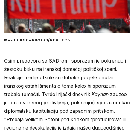
MAJID ASGARIPOUR/REUTERS
Osim pregovora sa SAD-om, sporazum je pokrenuo i
žestoku bitku na iranskoj domaćoj političkoj sceni.
Reakcije medija otkrile su duboke podjele unutar
iranskog establišmenta o tome kako bi sporazum
trebalo tumačiti. Tvrdolinijaški dnevnik
Kayhan
zauzeo
je ton otvorenog protivljenja, prikazujući sporazum kao
diplomatsku kapitulaciju pod zapadnim pritiskom.
"Predaja Velikom Sotoni pod krinkom 'protuotrova' ili
regionalne deeskalacije je izdaja našeg dugogodišnjeg