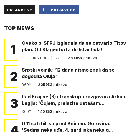
PRIJAVI SE
PRIJAVI SE
PUTEM
TOP NEWS
FACEBOOKA
Ovako bi SFRJ izgledala da se ostvario Titov
1
plan: Od Klagenfurta do Istanbula!
POLITIKA I DRUŠTVO
281366
prikaza
Srpski vojnik: '12 dana nismo znali da se
2
dogodila Oluja'
360°
225953
prikaza
Pad Krajine (3) i transkripti razgovora Arkan-
3
Legija: 'Čujem, prelazite ustašam…
360°
140853
prikaza
U 11 sati bili su pred Kninom. Gotovina:
4
'Sedma neka uđe, 4. gardijska neka g…