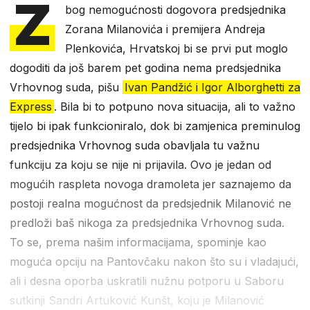
Z
bog nemogućnosti dogovora predsjednika
Zorana Milanovića i premijera Andreja
Plenkovića, Hrvatskoj bi se prvi put moglo
dogoditi da još barem pet godina nema predsjednika
Vrhovnog suda, pišu
Ivan Pandžić i Igor Alborghetti za
Express
. Bila bi to potpuno nova situacija, ali to važno
tijelo bi ipak funkcioniralo, dok bi zamjenica preminulog
predsjednika Vrhovnog suda obavljala tu važnu
funkciju za koju se nije ni prijavila. Ovo je jedan od
mogućih raspleta novoga dramoleta jer saznajemo da
postoji realna mogućnost da predsjednik Milanović ne
predloži baš nikoga za predsjednika Vrhovnog suda.
To se, prema našim informacijama, spominje kao
moguća opciju na Pantovčaku nakon što su i vladajući,
ali i desna oporba uskratili nužnu potporu u Saboru
sutkinji Sandri Artuković Kunšt, koju je Milanović