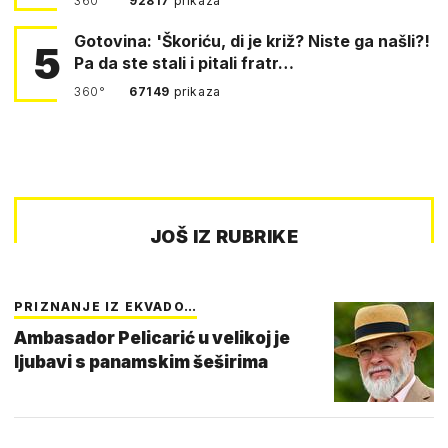
360°
92817
prikaza
Gotovina: 'Škoriću, di je križ? Niste ga našli?!
5
Pa da ste stali i pitali fratr…
360°
67149
prikaza
JOŠ IZ RUBRIKE
PRIZNANJE IZ EKVADO…
Ambasador Pelicarić u velikoj je
ljubavi s panamskim šeširima