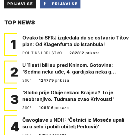
PRIJAVI SE
PRIJAVI SE
PUTEM
TOP NEWS
FACEBOOKA
Ovako bi SFRJ izgledala da se ostvario Titov
1
plan: Od Klagenfurta do Istanbula!
POLITIKA I DRUŠTVO
282812
prikaza
U 11 sati bili su pred Kninom. Gotovina:
2
'Sedma neka uđe, 4. gardijska neka g…
360°
124779
prikaza
'Slobo prije Oluje rekao: Krajina? To je
3
neobranjivo. Tuđmana zvao Krivousti'
360°
108816
prikaza
Čavoglave u NDH: 'Četnici iz Moseća upali
4
su u selo i pobili obitelj Perković'