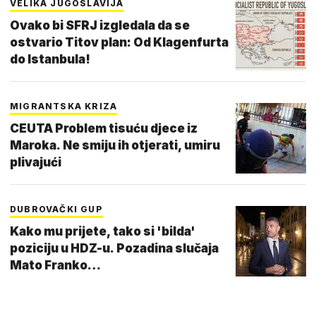
VELIKA JUGOSLAVIJA
Ovako bi SFRJ izgledala da se
ostvario Titov plan: Od Klagenfurta
do Istanbula!
MIGRANTSKA KRIZA
CEUTA Problem tisuću djece iz
Maroka. Ne smiju ih otjerati, umiru
plivajući
DUBROVAČKI GUP
Kako mu prijete, tako si 'bilda'
poziciju u HDZ-u. Pozadina slučaja
Mato Franko…