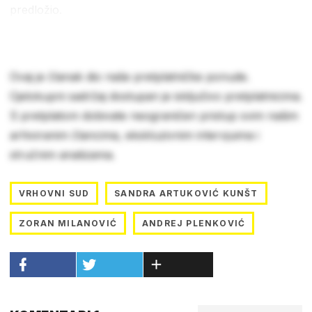
predložio.
Ovaj je članak dio naše pretplatničke ponude.
Cjelokupni sadržaj dostupan je isključivo pretplatnicima.
S pretplatom dobivate neograničen pristup svim našim
arhiviranim člancima, ekskluzivnim intervjuima i
stručnim analizama.
VRHOVNI SUD
SANDRA ARTUKOVIĆ KUNŠT
ZORAN MILANOVIĆ
ANDREJ PLENKOVIĆ