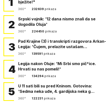
1
bježite!"
360°
232639
prikaza
Srpski vojnik: '12 dana nismo znali da se
2
dogodila Oluja'
360°
224450
prikaza
Pad Krajine (3) i transkripti razgovora Arkan-
3
Legija: 'Čujem, prelazite ustašam…
360°
139591
prikaza
Legija nakon Oluje: 'Mi Srbi smo pič*ice.
4
Hrvati su nas pomeli!'
360°
134294
prikaza
U 11 sati bili su pred Kninom. Gotovina:
5
'Sedma neka uđe, 4. gardijska neka g…
360°
122231
prikaza