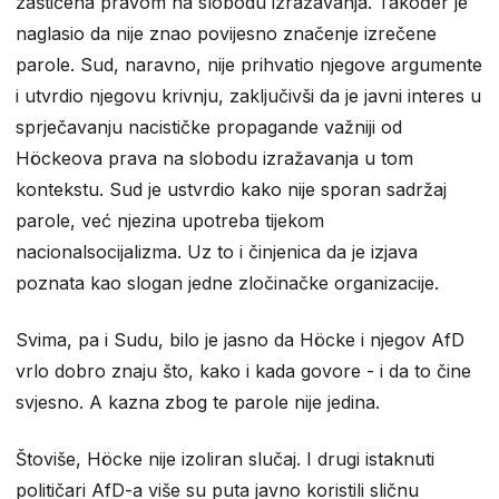
zaštićena pravom na slobodu izražavanja. Također je
naglasio da nije znao povijesno značenje izrečene
parole. Sud, naravno, nije prihvatio njegove argumente
i utvrdio njegovu krivnju, zaključivši da je javni interes u
sprječavanju nacističke propagande važniji od
Höckeova prava na slobodu izražavanja u tom
kontekstu. Sud je ustvrdio kako nije sporan sadržaj
parole, već njezina upotreba tijekom
nacionalsocijalizma. Uz to i činjenica da je izjava
poznata kao slogan jedne zločinačke organizacije.
Svima, pa i Sudu, bilo je jasno da Höcke i njegov AfD
vrlo dobro znaju što, kako i kada govore - i da to čine
svjesno. A kazna zbog te parole nije jedina.
Štoviše, Höcke nije izoliran slučaj. I drugi istaknuti
političari AfD-a više su puta javno koristili sličnu