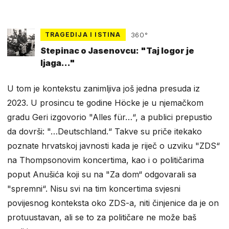
TRAGEDIJA I ISTINA
360°
Stepinac o Jasenovcu: "Taj logor je
ljaga..."
U tom je kontekstu zanimljiva još jedna presuda iz
2023. U prosincu te godine Höcke je u njemačkom
gradu Geri izgovorio "Alles für…“, a publici prepustio
da dovrši: "…Deutschland.“ Takve su priče itekako
poznate hrvatskoj javnosti kada je riječ o uzviku "ZDS“
na Thompsonovim koncertima, kao i o političarima
poput Anušića koji su na "Za dom“ odgovarali sa
"spremni“. Nisu svi na tim koncertima svjesni
povijesnog konteksta oko ZDS-a, niti činjenice da je on
protuustavan, ali se to za političare ne može baš