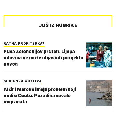
JOŠ IZ RUBRIKE
RATNA PROFITERKA?
Puca Zelenskijev prsten. Lijepa
udovica ne može objasniti porijeklo
novca
DUBINSKA ANALIZA
Alžir i Maroko imaju problem koji
vodi u Ceutu. Pozadina navale
migranata