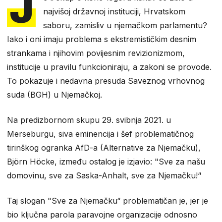
J
najvišoj državnoj instituciji, Hrvatskom
saboru, zamisliv u njemačkom parlamentu?
Iako i oni imaju problema s ekstremističkim desnim
strankama i njihovim povijesnim revizionizmom,
institucije u pravilu funkcioniraju, a zakoni se provode.
To pokazuje i nedavna presuda Saveznog vrhovnog
suda (BGH) u Njemačkoj.
Na predizbornom skupu 29. svibnja 2021. u
Merseburgu, siva eminencija i šef problematičnog
tirinškog ogranka AfD-a (Alternative za Njemačku),
Björn Höcke, između ostalog je izjavio: "Sve za našu
domovinu, sve za Saska-Anhalt, sve za Njemačku!“
Taj slogan "Sve za Njemačku“ problematičan je, jer je
bio ključna parola paravojne organizacije odnosno