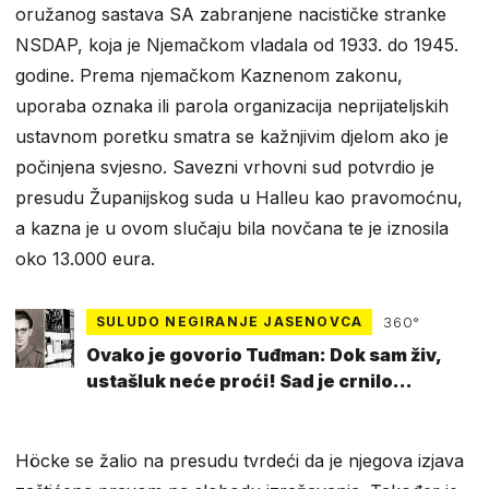
oružanog sastava SA zabranjene nacističke stranke
NSDAP, koja je Njemačkom vladala od 1933. do 1945.
godine. Prema njemačkom Kaznenom zakonu,
uporaba oznaka ili parola organizacija neprijateljskih
ustavnom poretku smatra se kažnjivim djelom ako je
počinjena svjesno. Savezni vrhovni sud potvrdio je
presudu Županijskog suda u Halleu kao pravomoćnu,
a kazna je u ovom slučaju bila novčana te je iznosila
oko 13.000 eura.
SULUDO NEGIRANJE JASENOVCA
360°
Ovako je govorio Tuđman: Dok sam živ,
ustašluk neće proći! Sad je crnilo
uskrsnulo
Höcke se žalio na presudu tvrdeći da je njegova izjava