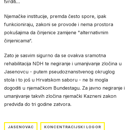
tvrditi…
Njemačke institucije, premda često spore, ipak
funkcioniraju, zakoni se provode i nema prostora
pokušajima da činjenice zamijene "alternativnim
činjenicama“.
Zato je sasvim sigurno da se ovakva sramotna
rehabilitacija NDH te negiranje i umanjivanje zločina u
Jasenovcu - putem pseudoznanstvenog okruglog
stola i to još u Hrvatskom saboru - ne bi mogla
dogoditi u njemačkom Bundestagu. Za javno negiranje i
umanjivanje takvih zločina njemački Kazneni zakon
predviđa do tri godine zatvora.
JASENOVAC
KONCENTRACIJSKI LOGOR