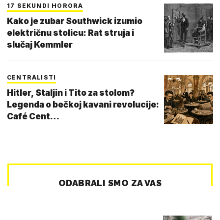
17 SEKUNDI HORORA
Kako je zubar Southwick izumio
električnu stolicu: Rat struja i
slučaj Kemmler
CENTRALISTI
Hitler, Staljin i Tito za stolom?
Legenda o bečkoj kavani revolucije:
Café Cent…