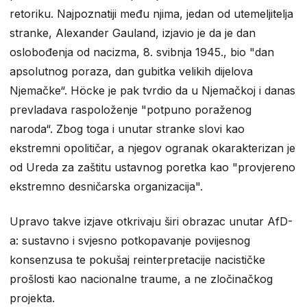
retoriku. Najpoznatiji među njima, jedan od utemeljitelja
stranke, Alexander Gauland, izjavio je da je dan
oslobođenja od nacizma, 8. svibnja 1945., bio "dan
apsolutnog poraza, dan gubitka velikih dijelova
Njemačke“. Höcke je pak tvrdio da u Njemačkoj i danas
prevladava raspoloženje "potpuno poraženog
naroda“. Zbog toga i unutar stranke slovi kao
ekstremni opolitičar, a njegov ogranak okarakterizan je
od Ureda za zaštitu ustavnog poretka kao "provjereno
ekstremno desničarska organizacija".
Upravo takve izjave otkrivaju širi obrazac unutar AfD-
a: sustavno i svjesno potkopavanje povijesnog
konsenzusa te pokušaj reinterpretacije nacističke
prošlosti kao nacionalne traume, a ne zločinačkog
projekta.