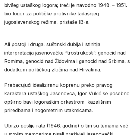
bivšeg ustaškog logora; treći je navodno 1948. – 1951.
bio logor za političke protivnike tadašnjeg
jugoslavenskog režima, pristaše IB-a.
Ali postoji i druga, suštinski dublja i istinitija
interpretacija jasenovačke “trostrukosti”: genocid nad
Romima, genocid nad Židovima i genocid nad Srbima, s
dodatkom političkog zločina nad Hrvatima.
Prebacujući idealiziranu koprenu preko pravog
karaktera ustaškog Jasenovca, Igor Vukić se posebno
opširno bavi logoraškim orkestrom, kazališnim
priredbama i nogometnim utakmicama.
Ubrzo poslije rata (1946. godine) o tim su temama već
u svojim memoarima pisali preživjeli jasenovački