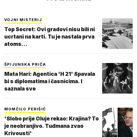
VOJNI MISTERIJ
Top Secret: Ovi gradovi nisu bili ni
ucrtani na karti. Tu je nastala prva
atoms…
ŠPIJUNSKA PRIČA
Mata Hari: Agentica 'H 21' Spavala
bi s diplomatima i časnicima. I
saznala sve
MOMČILO PERIŠIĆ
'Slobo prije Oluje rekao: Krajina? To
je neobranjivo. Tuđmana zvao
Krivousti'