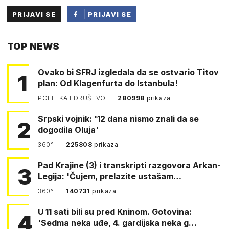
PRIJAVI SE
PRIJAVI SE
PUTEM
TOP NEWS
FACEBOOKA
Ovako bi SFRJ izgledala da se ostvario Titov
1
plan: Od Klagenfurta do Istanbula!
POLITIKA I DRUŠTVO
280998
prikaza
Srpski vojnik: '12 dana nismo znali da se
2
dogodila Oluja'
360°
225808
prikaza
Pad Krajine (3) i transkripti razgovora Arkan-
3
Legija: 'Čujem, prelazite ustašam…
360°
140731
prikaza
U 11 sati bili su pred Kninom. Gotovina:
4
'Sedma neka uđe, 4. gardijska neka g…