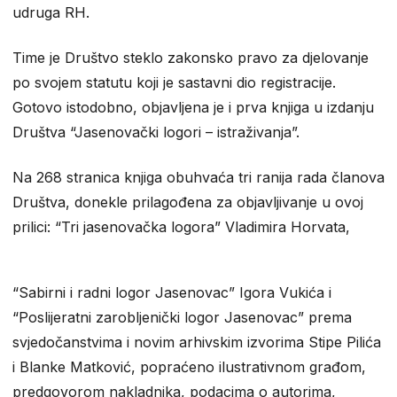
udruga RH.
Time je Društvo steklo zakonsko pravo za djelovanje
po svojem statutu koji je sastavni dio registracije.
Gotovo istodobno, objavljena je i prva knjiga u izdanju
Društva “Jasenovački logori – istraživanja”.
Na 268 stranica knjiga obuhvaća tri ranija rada članova
Društva, donekle prilagođena za objavljivanje u ovoj
prilici: “Tri jasenovačka logora” Vladimira Horvata,
“Sabirni i radni logor Jasenovac” Igora Vukića i
“Poslijeratni zarobljenički logor Jasenovac” prema
svjedočanstvima i novim arhivskim izvorima Stipe Pilića
i Blanke Matković, popraćeno ilustrativnom građom,
predgovorom nakladnika, podacima o autorima,