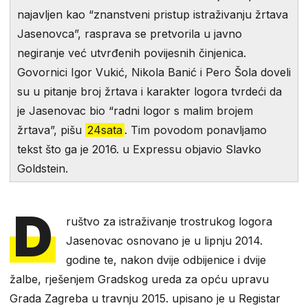
najavljen kao “znanstveni pristup istraživanju žrtava
Jasenovca”, rasprava se pretvorila u javno
negiranje već utvrđenih povijesnih činjenica.
Govornici Igor Vukić, Nikola Banić i Pero Šola doveli
su u pitanje broj žrtava i karakter logora tvrdeći da
je Jasenovac bio “radni logor s malim brojem
žrtava”, pišu
24sata
. Tim povodom ponavljamo
tekst što ga je 2016. u Expressu objavio Slavko
Goldstein.
D
ruštvo za istraživanje trostrukog logora
Jasenovac osnovano je u lipnju 2014.
godine te, nakon dvije odbijenice i dvije
žalbe, rješenjem Gradskog ureda za opću upravu
Grada Zagreba u travnju 2015. upisano je u Registar