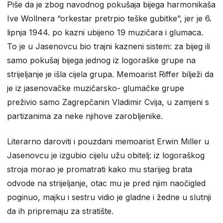
Piše da je zbog navodnog pokušaja bijega harmonikaša
Ive Wollnera “orkestar pretrpio teške gubitke”, jer je 6.
lipnja 1944. po kazni ubijeno 19 muzičara i glumaca.
To je u Jasenovcu bio trajni kazneni sistem: za bijeg ili
samo pokušaj bijega jednog iz logoraške grupe na
strijeljanje je išla cijela grupa. Memoarist Riffer bilježi da
je iz jasenovačke muzičarsko- glumačke grupe
preživio samo Zagrepčanin Vladimir Cvija, u zamjeni s
partizanima za neke njihove zarobljenike.
Literarno daroviti i pouzdani memoarist Erwin Miller u
Jasenovcu je izgubio cijelu užu obitelj: iz logoraškog
stroja morao je promatrati kako mu starijeg brata
odvode na strijeljanje, otac mu je pred njim naočigled
poginuo, majku i sestru vidio je gladne i žedne u slutnji
da ih pripremaju za stratište.