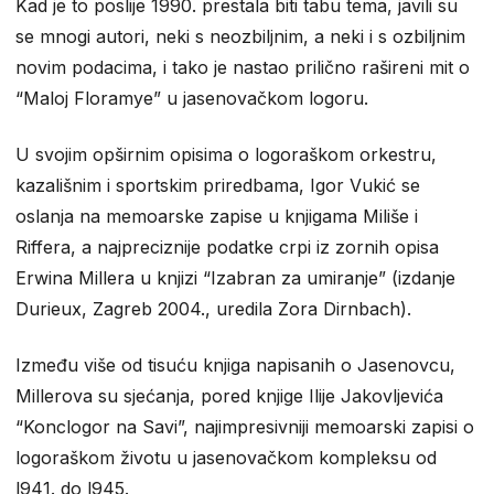
Kad je to poslije 1990. prestala biti tabu tema, javili su
se mnogi autori, neki s neozbiljnim, a neki i s ozbiljnim
novim podacima, i tako je nastao prilično rašireni mit o
“Maloj Floramye” u jasenovačkom logoru.
U svojim opširnim opisima o logoraškom orkestru,
kazališnim i sportskim priredbama, Igor Vukić se
oslanja na memoarske zapise u knjigama Miliše i
Riffera, a najpreciznije podatke crpi iz zornih opisa
Erwina Millera u knjizi “Izabran za umiranje” (izdanje
Durieux, Zagreb 2004., uredila Zora Dirnbach).
Između više od tisuću knjiga napisanih o Jasenovcu,
Millerova su sjećanja, pored knjige Ilije Jakovljevića
“Konclogor na Savi”, najimpresivniji memoarski zapisi o
logoraškom životu u jasenovačkom kompleksu od
l941. do l945.