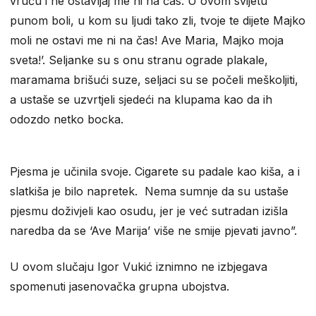
vruću i ne ostavljaj me ni na čas. U ovom svijetu
punom boli, u kom su ljudi tako zli, tvoje te dijete Majko
moli ne ostavi me ni na čas! Ave Maria, Majko moja
sveta!’. Seljanke su s onu stranu ograde plakale,
maramama brišući suze, seljaci su se počeli meškoljiti,
a ustaše se uzvrtjeli sjedeći na klupama kao da ih
odozdo netko bocka.
Pjesma je učinila svoje. Cigarete su padale kao kiša, a i
slatkiša je bilo napretek. Nema sumnje da su ustaše
pjesmu doživjeli kao osudu, jer je već sutradan izišla
naredba da se ‘Ave Marija’ više ne smije pjevati javno”.
U ovom slučaju Igor Vukić iznimno ne izbjegava
spomenuti jasenovačka grupna ubojstva.