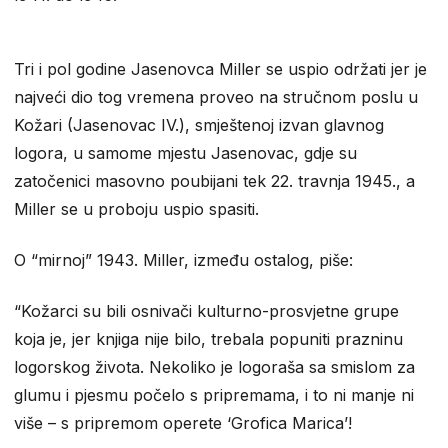
Tri i pol godine Jasenovca Miller se uspio održati jer je
najveći dio tog vremena proveo na stručnom poslu u
Kožari (Jasenovac IV.), smještenoj izvan glavnog
logora, u samome mjestu Jasenovac, gdje su
zatočenici masovno poubijani tek 22. travnja 1945., a
Miller se u proboju uspio spasiti.
O “mirnoj” 1943. Miller, između ostalog, piše:
“Kožarci su bili osnivači kulturno-prosvjetne grupe
koja je, jer knjiga nije bilo, trebala popuniti prazninu
logorskog života. Nekoliko je logoraša sa smislom za
glumu i pjesmu počelo s pripremama, i to ni manje ni
više – s pripremom operete ‘Grofica Marica’!