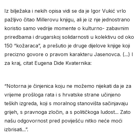
Iz bilježaka i nekih opisa vidi se da je Igor Vukić vrlo
pažljivo čitao Millerovu knjigu, ali je iz nje jednostrano
koristio samo vedrije momente o kulturno- zabavnim
priredbama i drugarskoj solidarnosti u kolektivu od oko
150 “kožaraca”, a prešutio je druge dijelove knjige koji
precizno govore o pravom karakteru Jasenovca. (...) I
za kraj, citat Eugena Dide Kvaternika:
“Notorna je činjenica koju ne možemo nijekati da je za
vrijeme prošloga rata i s hrvatske strane učinjeno
teških izgreda, koji s moralnog stanovišta sačinjavaju
grijeh, s pravnoga zločin, a s političkoga ludost... Zato
našu odgovornost pred poviješću nitko neće moći
izbrisati...”.