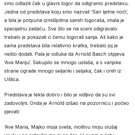
smo odlazili čak u glavni logor da odigramo predstavu.
Jedna od predstava koju smo nazvali ‘San ljetne noći’,
a bila je potpuna izmišljotina samih logoraša, imala je
specijalnu zadaću. Sve što se na sceni odigravalo
trebalo je pokazati o čemu logoraš sanja. Ali kako je
sama predstava bila relativno kratka, trebalo joj je
nešto dodati. Pala je odluka da Arnold Basch otpjeva
‘Ave Mariju’. Sakupilo se mnogo ustaša, a s vanjske
strane ograde mnogo seljanki i seljaka, čak i onih iz
Uštica.
Predstava je tekla dobro i bilo je vidljivo da su svi
zadovoljni. Onda je Arnold izišao na pozornicu i počeo
pjevati:
‘Ave Maria, Majko moja sveta, molitvu moju slušaj