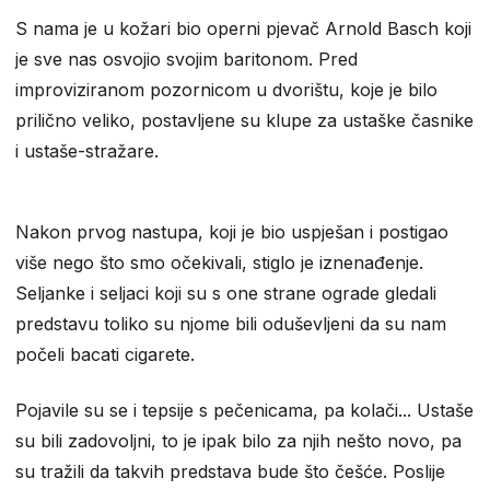
S nama je u kožari bio operni pjevač Arnold Basch koji
je sve nas osvojio svojim baritonom. Pred
improviziranom pozornicom u dvorištu, koje je bilo
prilično veliko, postavljene su klupe za ustaške časnike
i ustaše-stražare.
Nakon prvog nastupa, koji je bio uspješan i postigao
više nego što smo očekivali, stiglo je iznenađenje.
Seljanke i seljaci koji su s one strane ograde gledali
predstavu toliko su njome bili oduševljeni da su nam
počeli bacati cigarete.
Pojavile su se i tepsije s pečenicama, pa kolači... Ustaše
su bili zadovoljni, to je ipak bilo za njih nešto novo, pa
su tražili da takvih predstava bude što češće. Poslije