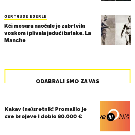
GERTRUDE EDERLE
Kći mesara naočale je zabrtvila
voskom i plivala jedući batake. La
Manche