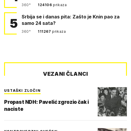
360°
124106
prikaza
Srbija se i danas pita: Zašto je Knin pao za
5
samo 24 sata?
360°
111267
prikaza
VEZANI ČLANCI
USTAŠKI ZLOČIN
Propast NDH: Pavelić zgrozio čak i
naciste