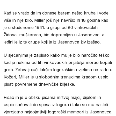
Kad se vratio da im donese barem nešto kruha i vode,
više ih nije bilo. Miller još nije navršio ni 18 godina kad
je u studenome 1941. u grupi od 80 vinkovačkih
Židova, muškaraca, bio dopremljen u Jasenovac, a
jedini je iz te grupe koji je iz Jasenovca živ izašao.
U sjećanjima je zapisao kako mu je bilo naročito teško
kad je nekima od tih vinkovačkih prijatelja morao kopati
grob. Zahvaljujući lakšim logoraškim uvjetima na radu u
Kožari, Miller je u slobodnim trenucima kradom uspio
pisati povremene dnevničke bilješke.
Pisao ih je u obliku pisama mrtvoj majci, dijelom ih
uspio sačuvati do spasa iz logora i tako su mu nastali
vjerojatno najdojmljiviji logoraški memoari iz Jasenovca.