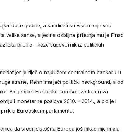
ožujka iduće godine, a kandidati su više manje već
a velike šanse, a jedina ozbiljna prijetnja mu je Finac
zličita profila - kaže sugovornik iz političkih
andidat jer je riječ o najdužem centralnom bankaru u
ruge strane, Rehn ima jači politički background, a od
nke. Bio je član Europske komisije, zadužen za
omiju i monetarne poslove 2010. - 2014., a bio je i
tupnik u Europskom parlamentu.
jenica da srednjoistočna Europa još nikad nije imala