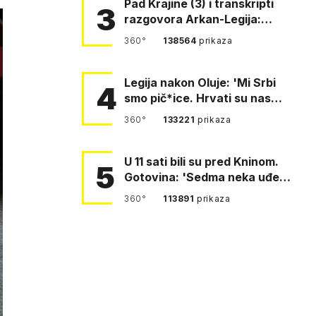
Pad Krajine (3) i transkripti
3
razgovora Arkan-Legija:
'Čujem, prelazite ustašam…
360°
138564
prikaza
Legija nakon Oluje: 'Mi Srbi
4
smo pič*ice. Hrvati su nas
pomeli!'
360°
133221
prikaza
U 11 sati bili su pred Kninom.
5
Gotovina: 'Sedma neka uđe,
4. gardijska neka g…
360°
113891
prikaza