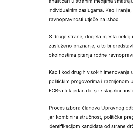
analitičari u stranim medijima smatraju
individualnim zaslugama. Kao i ranij
ravnopravnosti utječe na ishod.
S druge strane, dodjela mjesta nekoj 
zasluženo priznanje, a to bi predstavl
okolnostima pitanja rodne ravnopravn
Kao i kod drugih visokih imenovanja u
političkim pregovorima i razmjenom u
ECB-a tek jedan dio šire slagalice inst
Proces izbora članova Upravnog odbo
jer kombinira stručnost, političke pre
identifikacijom kandidata od strane 