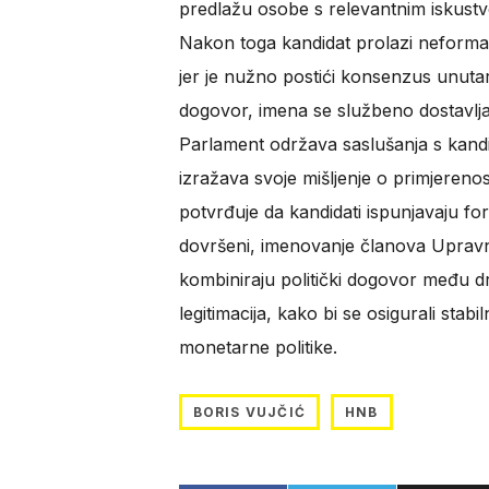
predlažu osobe s relevantnim iskustvo
Nakon toga kandidat prolazi neform
jer je nužno postići konsenzus unutar
dogovor, imena se službeno dostavlja
Parlament održava saslušanja s kandi
izražava svoje mišljenje o primjerenos
potvrđuje da kandidati ispunjavaju for
dovršeni, imenovanje članova Upravn
kombiniraju politički dogovor među dr
legitimacija, kako bi se osigurali stab
monetarne politike.
BORIS VUJČIĆ
HNB