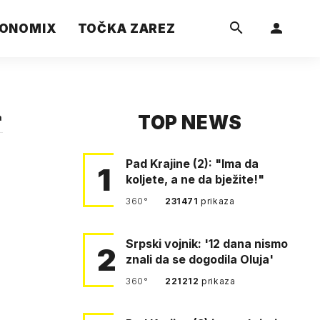
ONOMIX
TOČKA ZAREZ
TOP NEWS
a
Pad Krajine (2): "Ima da
1
koljete, a ne da bježite!"
360°
231471
prikaza
Srpski vojnik: '12 dana nismo
2
znali da se dogodila Oluja'
360°
221212
prikaza