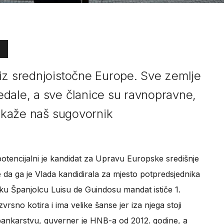
iz srednjoistočne Europe. Sve zemlje
dale, a sve članice su ravnopravne,
, kaže naš sugovornik
potencijalni je kandidat za Upravu Europske središnje
da ga je Vlada kandidirala za mjesto potpredsjednika
u Španjolcu Luisu de Guindosu mandat ističe 1.
vrsno kotira i ima velike šanse jer iza njega stoji
 bankarstvu, guverner je HNB-a od 2012. godine, a