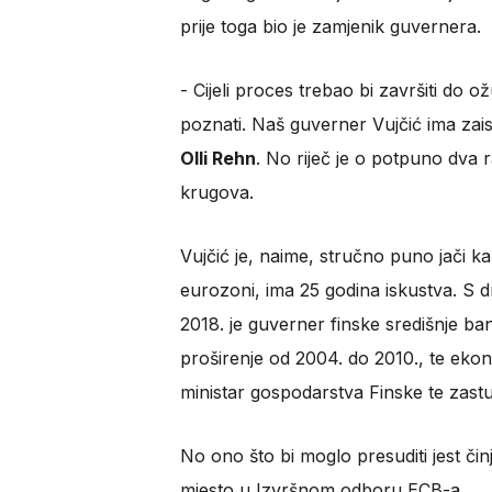
prije toga bio je zamjenik guvernera.
- Cijeli proces trebao bi završiti do 
poznati. Naš guverner Vujčić ima zaist
Olli Rehn
. No riječ je o potpuno dva ra
krugova.
Vujčić je, naime, stručno puno jači k
eurozoni, ima 25 godina iskustva. S d
2018. je guverner finske središnje ba
proširenje od 2004. do 2010., te ekon
ministar gospodarstva Finske te zas
No ono što bi moglo presuditi jest čin
mjesto u Izvršnom odboru ECB-a.