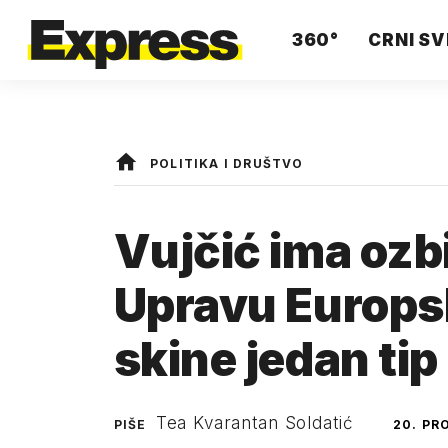
360°
CRNI SV
POLITIKA I DRUŠTVO
Vujčić ima ozbi
Upravu Europs
skine jedan tip
Tea Kvarantan Soldatić
PIŠE
20. PR