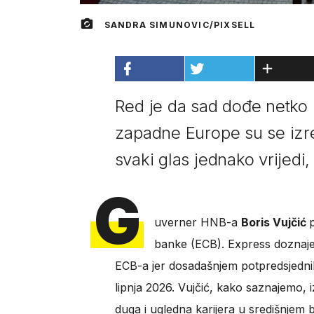
SANDRA SIMUNOVIC/PIXSELL
Red je da sad dođe netko 
zapadne Europe su se izre
svaki glas jednako vrijedi
G
uverner HNB-a
Boris Vujčić
banke (ECB). Express doznaje 
ECB-a jer dosadašnjem potpredsjednik
lipnja 2026. Vujčić, kako saznajemo, iz
duga i ugledna karijera u središnjem