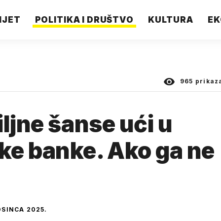
IJET
POLITIKA I DRUŠTVO
KULTURA
EK
965
prikaz
ljne šanse ući u
ke banke. Ako ga ne
OSINCA 2025.