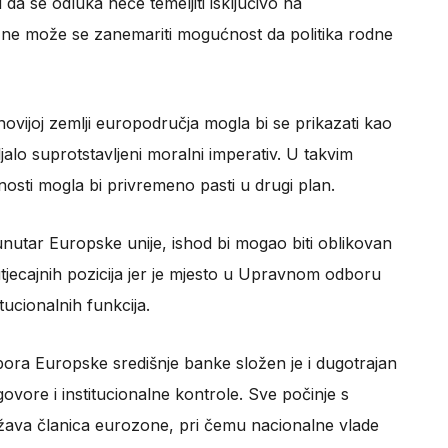
 da se odluka neće temeljiti isključivo na
e, ne može se zanemariti mogućnost da politika rodne
novijoj zemlji europodručja mogla bi se prikazati kao
jalo suprotstavljeni moralni imperativ. U takvim
osti mogla bi privremeno pasti u drugi plan.
nutar Europske unije, ishod bi mogao biti oblikovan
tjecajnih pozicija jer je mjesto u Upravnom odboru
itucionalnih funkcija.
ra Europske središnje banke složen je i dugotrajan
govore i institucionalne kontrole. Sve počinje s
država članica eurozone, pri čemu nacionalne vlade