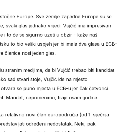
oistočne Europe. Sve zemlje zapadne Europe su se
, svaki glas jednako vrijedi. Vujčić ima impresivan
ke i to će se sigurno uzeti u obzir - kaže naš
sku to bio veliki uspjeh jer bi imala dva glasa u ECB-
 članice nosi jedan glas.
stranim medijima, da bi Vujčić trebao biti kandidat
 sad stvari stoje, Vujčić ide na mjesto
 otvara se puno mjesta u ECB-u jer čak četvorici
at. Mandat, napomenimo, traje osam godina.
a relativno novi član europodručja (od 1. siječnja
predstavljati određeni nedostatak. Neki, pak,