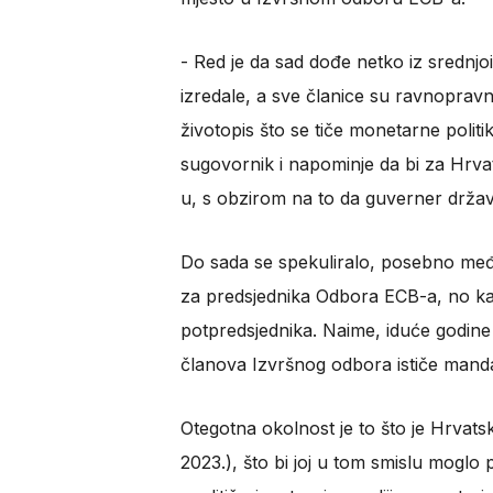
- Red je da sad dođe netko iz srednj
izredale, a sve članice su ravnopravne
životopis što se tiče monetarne politi
sugovornik i napominje da bi za Hrvat
u, s obzirom na to da guverner države
Do sada se spekuliralo, posebno među 
za predsjednika Odbora ECB-a, no kako
potpredsjednika. Naime, iduće godine
članova Izvršnog odbora ističe mand
Otegotna okolnost je to što je Hrvatsk
2023.), što bi joj u tom smislu moglo 