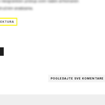
e neograničen pristup svim našim arhiviranim
stručnim analizama.
TEKTURA
POGLEDAJTE SVE
KOMENTARE