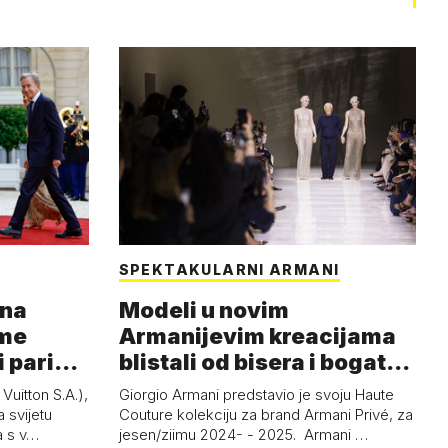
SPEKTAKULARNI ARMANI
 na
Modeli u novim
ome
Armanijevim kreacijama
i pariški
blistali od bisera i bogatog
crnog baršuna
uitton S.A.),
Giorgio Armani predstavio je svoju Haute
 svijetu
Couture kolekciju za brand Armani Privé, za
a s v…
jesen/ziimu 2024- - 2025. Armani …