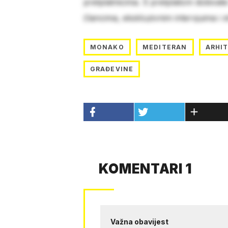
pretplatnicima. S pretplatom dobivat
člancima, ekskluzivnim intervjuima i 
MONAKO
MEDITERAN
ARHI
GRAĐEVINE
KOMENTARI 1
Važna obavijest