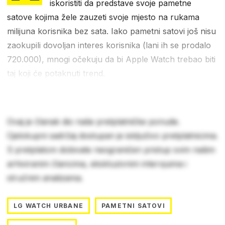
iskoristiti da predstave svoje pametne
satove kojima žele zauzeti svoje mjesto na rukama
milijuna korisnika bez sata. Iako pametni satovi još nisu
zaokupili dovoljan interes korisnika (lani ih se prodalo
720.000), mnogi očekuju da bi Apple Watch trebao biti
taj koji će potaknuti trend.
Ovaj je članak dio naše pretplatničke ponude.
Cjelokupni sadržaj dostupan je isključivo pretplatnicima.
S pretplatom dobivate neograničen pristup svim našim
arhiviranim člancima, ekskluzivnim intervjuima i
stručnim analizama.
LG WATCH URBANE
PAMETNI SATOVI