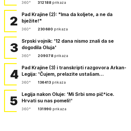
360°
312188
prikaza
Pad Krajine (2): "Ima da koljete, a ne da
2
bježite!"
360°
230680
prikaza
Srpski vojnik: '12 dana nismo znali da se
3
dogodila Oluja'
360°
209078
prikaza
Pad Krajine (3) i transkripti razgovora Arkan-
4
Legija: 'Čujem, prelazite ustašam…
360°
136413
prikaza
Legija nakon Oluje: 'Mi Srbi smo pič*ice.
5
Hrvati su nas pomeli!'
360°
131990
prikaza