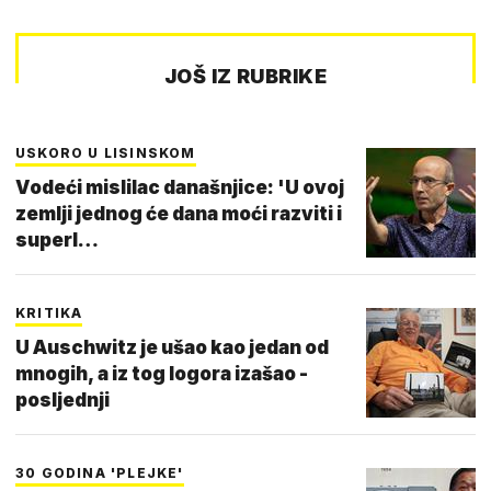
JOŠ IZ RUBRIKE
USKORO U LISINSKOM
Vodeći mislilac današnjice: 'U ovoj
zemlji jednog će dana moći razviti i
superl…
KRITIKA
U Auschwitz je ušao kao jedan od
mnogih, a iz tog logora izašao -
posljednji
30 GODINA 'PLEJKE'