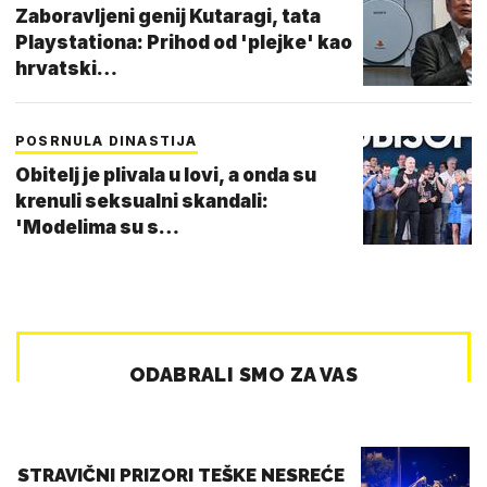
Zaboravljeni genij Kutaragi, tata
Playstationa: Prihod od 'plejke' kao
hrvatski…
POSRNULA DINASTIJA
Obitelj je plivala u lovi, a onda su
krenuli seksualni skandali:
'Modelima su s…