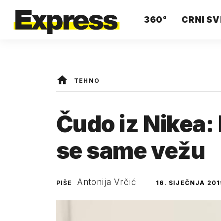
360°
CRNI SV
TEHNO
Čudo iz Nikea: 
se same vežu
Antonija Vrčić
PIŠE
16. SIJEČNJA 201