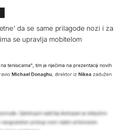
etne' da se same prilagode nozi i za
jima se upravlja mobitelom
 tenisicama", tim je riječima na prezentaciji novih
dravio
Michael Donaghu
, direktor iz
Nikea
zadužen
 ponude. Cjelokupni sadržaj dostupan je isključivo
e neograničen pristup svim našim arhiviranim