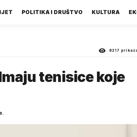
IJET
POLITIKA I DRUŠTVO
KULTURA
EK
8217
prikaz
Imaju tenisice koje
9.