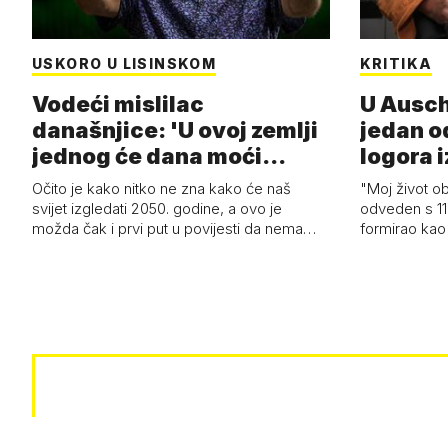
USKORO U LISINSKOM
KRITIKA
Vodeći mislilac
U Ausch
današnjice: 'U ovoj zemlji
jedan o
jednog će dana moći
logora i
razviti i superl…
Očito je kako nitko ne zna kako će naš
"Moj život ob
svijet izgledati 2050. godine, a ovo je
odveden s 11
možda čak i prvi put u povijesti da nema…
formirao kao