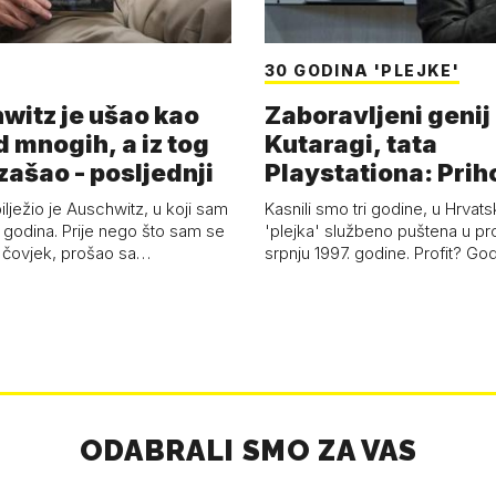
30 GODINA 'PLEJKE'
witz je ušao kao
Zaboravljeni genij
d mnogih, a iz tog
Kutaragi, tata
zašao - posljednji
Playstationa: Prih
'plejke' kao hrvat
ilježio je Auschwitz, u koji sam
Kasnili smo tri godine, u Hrvats
 godina. Prije nego što sam se
'plejka' službeno puštena u pr
 čovjek, prošao sa…
srpnju 1997. godine. Profit? Go