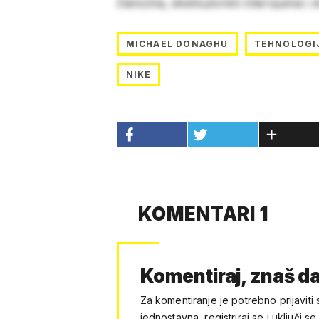
člancima, ekskluzivnim intervjuima i 
MICHAEL DONAGHU
TEHNOLOGI
NIKE
KOMENTARI 1
Komentiraj, znaš da
Za komentiranje je potrebno prijaviti 
jednostavna, registriraj se i uključi se