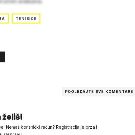
stručnim analizama.
JA
TENISICE
POGLEDAJTE SVE
KOMENTARE
 želiš!
se. Nemaš korisnički račun? Registracija je brza i
 u raspravu.