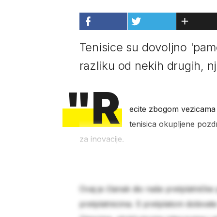
Tenisice su dovoljno 'pam
razliku od nekih drugih, n
"R
ecite zbogom vezicama na
tenisica okupljene poz
za inovacije.
Ovaj je članak dio naše pretplatničke
pretplatnicima. S pretplatom dobivat