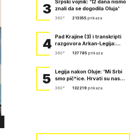
Srpski vojnik: '12 dana nismo
3
znali da se dogodila Oluja'
360°
213355
prikaza
Pad Krajine (3) i transkripti
4
razgovora Arkan-Legija:
'Čujem, prelazite ustašam…
360°
137785
prikaza
Legija nakon Oluje: 'Mi Srbi
5
smo pič*ice. Hrvati su nas
pomeli!'
360°
132219
prikaza