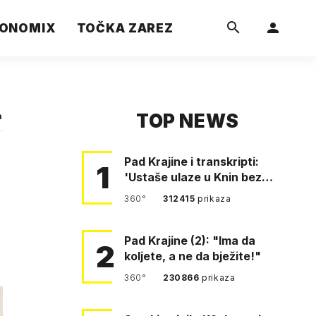
ONOMIX
TOČKA ZAREZ
TOP NEWS
a
Pad Krajine i transkripti:
1
'Ustaše ulaze u Knin bez
borbe. Mile, ovo je bežanij…
360°
312415
prikaza
Pad Krajine (2): "Ima da
2
koljete, a ne da bježite!"
360°
230866
prikaza