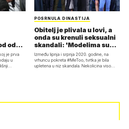
POSRNULA DINASTIJA
Obitelj je plivala u lovi, a
onda su krenuli seksualni
od od
skandali: 'Modelima su
ski…
s…
koj je prva
Između lipnja i srpnja 2020. godine, na
odaju u
vrhuncu pokreta #MeToo, tvrtka je bila
dišnji…
upletena u niz skandala. Nekolicina viso…