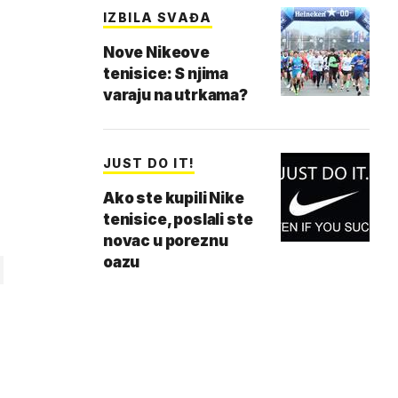
IZBILA SVAĐA
Nove Nikeove
tenisice: S njima
varaju na utrkama?
JUST DO IT!
Ako ste kupili Nike
tenisice, poslali ste
novac u poreznu
oazu