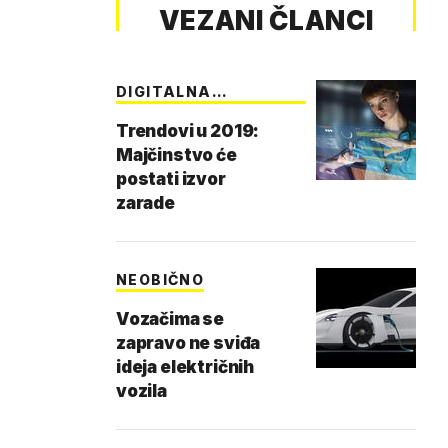
VEZANI ČLANCI
DIGITALNA
BUDUĆNOST
Trendovi u 2019:
Majčinstvo će
postati izvor
zarade
NEOBIČNO
Vozačima se
zapravo ne sviđa
ideja električnih
vozila