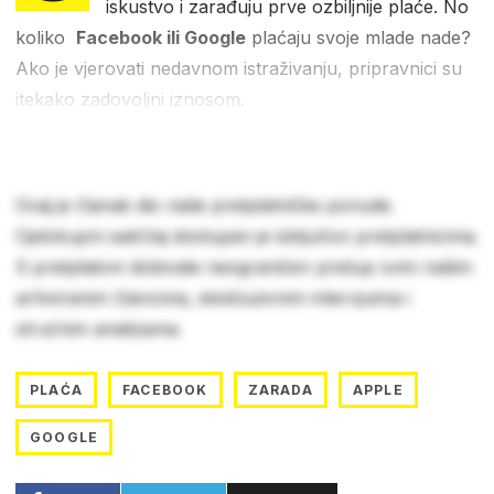
iskustvo i zarađuju prve ozbiljnije plaće. No
koliko
Facebook ili Google
plaćaju svoje mlade nade?
Ako je vjerovati nedavnom istraživanju, pripravnici su
itekako zadovoljni iznosom.
Ovaj je članak dio naše pretplatničke ponude.
Cjelokupni sadržaj dostupan je isključivo pretplatnicima.
S pretplatom dobivate neograničen pristup svim našim
arhiviranim člancima, ekskluzivnim intervjuima i
stručnim analizama.
PLAĆA
FACEBOOK
ZARADA
APPLE
GOOGLE