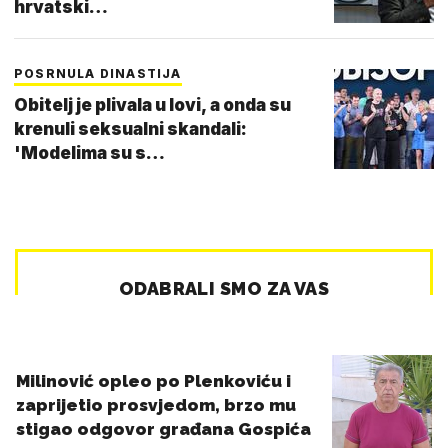
hrvatski…
POSRNULA DINASTIJA
Obitelj je plivala u lovi, a onda su
krenuli seksualni skandali:
'Modelima su s…