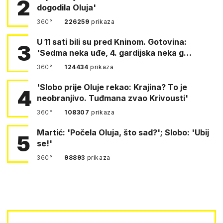
2
dogodila Oluja'
360°
226259
prikaza
U 11 sati bili su pred Kninom. Gotovina:
3
'Sedma neka uđe, 4. gardijska neka g…
360°
124434
prikaza
'Slobo prije Oluje rekao: Krajina? To je
4
neobranjivo. Tuđmana zvao Krivousti'
360°
108307
prikaza
Martić: 'Počela Oluja, što sad?'; Slobo: 'Ubij
5
se!'
360°
98893
prikaza