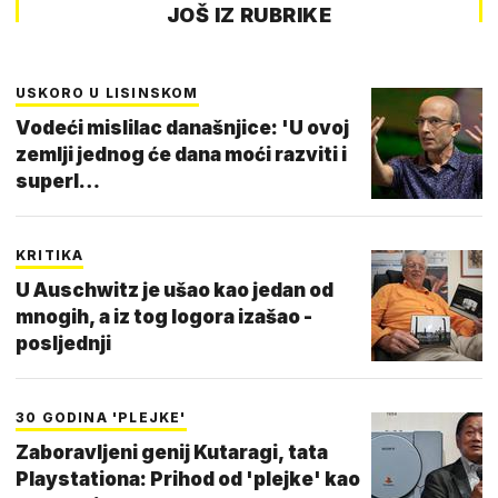
JOŠ IZ RUBRIKE
USKORO U LISINSKOM
Vodeći mislilac današnjice: 'U ovoj
zemlji jednog će dana moći razviti i
superl…
KRITIKA
U Auschwitz je ušao kao jedan od
mnogih, a iz tog logora izašao -
posljednji
30 GODINA 'PLEJKE'
Zaboravljeni genij Kutaragi, tata
Playstationa: Prihod od 'plejke' kao