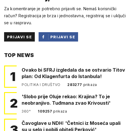
Za komentiranje je potrebno prijaviti se. Nemaš korisnički
račun? Registracija je brza i jednostavna, registriraj se i uključi
se u raspravu.
PRIJAVI SE
PRIJAVI SE
PUTEM
TOP NEWS
FACEBOOKA
Ovako bi SFRJ izgledala da se ostvario Titov
1
plan: Od Klagenfurta do Istanbula!
POLITIKA I DRUŠTVO
283277
prikaza
'Slobo prije Oluje rekao: Krajina? To je
2
neobranjivo. Tuđmana zvao Krivousti'
360°
109257
prikaza
Čavoglave u NDH: 'Četnici iz Moseća upali
3
su u selo i pobili obitelj Perković'