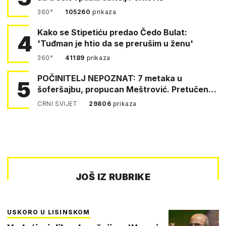
360°
105260
prikaza
Kako se Stipetiću predao Čedo Bulat:
4
'Tuđman je htio da se prerušim u ženu'
360°
41189
prikaza
POČINITELJ NEPOZNAT: 7 metaka u
5
šoferšajbu, propucan Meštrović. Pretučen
Pejin
CRNI SVIJET
29806
prikaza
JOŠ IZ RUBRIKE
USKORO U LISINSKOM