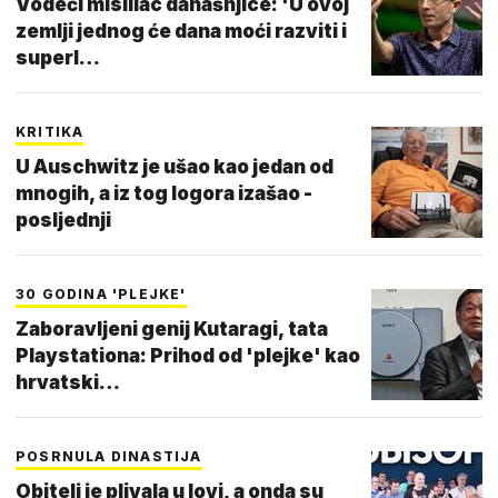
Vodeći mislilac današnjice: 'U ovoj
zemlji jednog će dana moći razviti i
superl…
KRITIKA
U Auschwitz je ušao kao jedan od
mnogih, a iz tog logora izašao -
posljednji
30 GODINA 'PLEJKE'
Zaboravljeni genij Kutaragi, tata
Playstationa: Prihod od 'plejke' kao
hrvatski…
POSRNULA DINASTIJA
Obitelj je plivala u lovi, a onda su