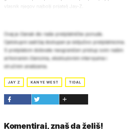
vlasnik njegov najbolji prijatelj Jay-Z.
Ovaj je članak dio naše pretplatničke ponude.
Cjelokupni sadržaj dostupan je isključivo pretplatnicima.
S pretplatom dobivate neograničen pristup svim našim
arhiviranim člancima, ekskluzivnim intervjuima i
stručnim analizama.
JAY Z
KANYE WEST
TIDAL
Komentiraj, znaš da želiš!