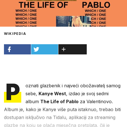
WIKIPEDIA
P
oznati glazbenik i najveći obožavatelj samog
sebe,
Kanye West
, izdao je svoj sedmi
album
The Life of Pablo
za Valentinovo.
Album je, kako je Kanye više puta istaknuo, trebao biti
dostupan isključivo na Tidalu, aplikaciji za streaming
glazbe na koju se plaća mjesečna pretplata, čiji je