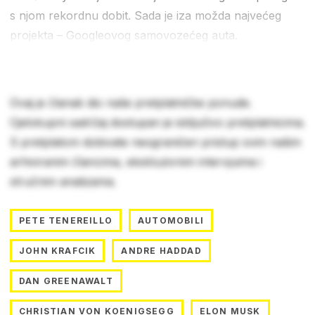
s njom rekordnu dobit. Sada je iza možda najvećeg
projekta – Googleovog samovozećeg auta.
Ovaj je članak dio naše pretplatničke ponude.
Cjelokupni sadržaj dostupan je isključivo pretplatnicima.
S pretplatom dobivate neograničen pristup svim našim
arhiviranim člancima, ekskluzivnim intervjuima i
stručnim analizama.
PETE TENEREILLO
AUTOMOBILI
JOHN KRAFCIK
ANDRE HADDAD
DAN GREENAWALT
CHRISTIAN VON KOENIGSEGG
ELON MUSK