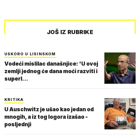
JOŠ IZ RUBRIKE
USKORO U LISINSKOM
Vodeći mislilac današnjice: 'U ovoj
zemlji jednog će dana moći razviti i
superl…
KRITIKA
U Auschwitz je ušao kao jedan od
mnogih, a iz tog logora izašao -
posljednji