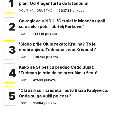
1
plan: Od Klagenfurta do Istanbula!
POLITIKA I DRUŠTVO
283788
prikaza
Čavoglave u NDH: 'Četnici iz Moseća upali
2
su u selo i pobili obitelj Perković'
360°
114615
prikaza
'Slobo prije Oluje rekao: Krajina? To je
3
neobranjivo. Tuđmana zvao Krivousti'
360°
109733
prikaza
Kako se Stipetiću predao Čedo Bulat:
4
'Tuđman je htio da se prerušim u ženu'
360°
42533
prikaza
'Okružili su i izrešetali auto Blaža Kraljevića.
5
Onda su ga vukli po cesti'
360°
35884
prikaza