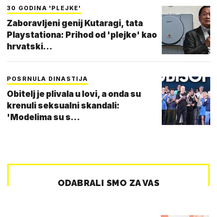
30 GODINA 'PLEJKE'
Zaboravljeni genij Kutaragi, tata
Playstationa: Prihod od 'plejke' kao
hrvatski…
POSRNULA DINASTIJA
Obitelj je plivala u lovi, a onda su
krenuli seksualni skandali:
'Modelima su s…