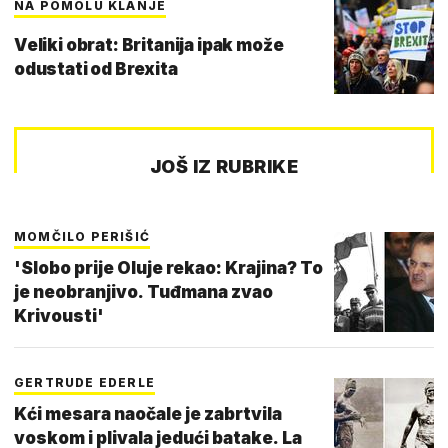
NA POMOLU KLANJE
Veliki obrat: Britanija ipak može
odustati od Brexita
JOŠ IZ RUBRIKE
MOMČILO PERIŠIĆ
'Slobo prije Oluje rekao: Krajina? To
je neobranjivo. Tuđmana zvao
Krivousti'
GERTRUDE EDERLE
Kći mesara naočale je zabrtvila
voskom i plivala jedući batake. La