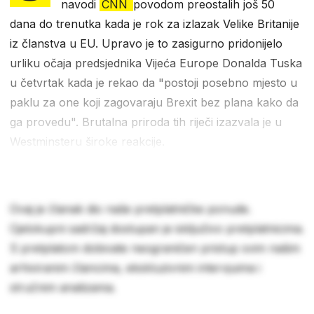
navodi
CNN
povodom preostalih još 50
dana do trenutka kada je rok za izlazak Velike Britanije
iz članstva u EU. Upravo je to zasigurno pridonijelo
urliku očaja predsjednika Vijeća Europe Donalda Tuska
u četvrtak kada je rekao da "postoji posebno mjesto u
paklu za one koji zagovaraju Brexit bez plana kako da
ga provedu". Brutalna priroda tih riječi izazvala je u
Westminsteru široke reakcije.
Ovaj je članak dio naše pretplatničke ponude.
Cjelokupni sadržaj dostupan je isključivo pretplatnicima.
S pretplatom dobivate neograničen pristup svim našim
arhiviranim člancima, ekskluzivnim intervjuima i
stručnim analizama.