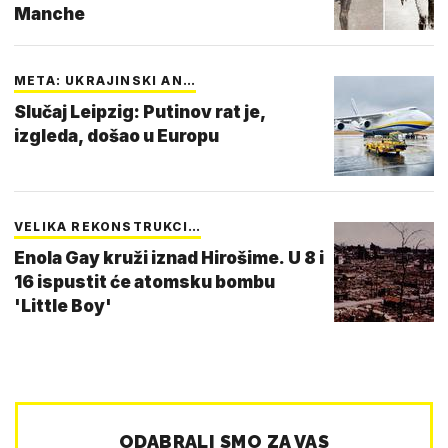
Manche
META: UKRAJINSKI AN…
Slučaj Leipzig: Putinov rat je,
izgleda, došao u Europu
VELIKA REKONSTRUKCI…
Enola Gay kruži iznad Hirošime. U 8 i
16 ispustit će atomsku bombu
'Little Boy'