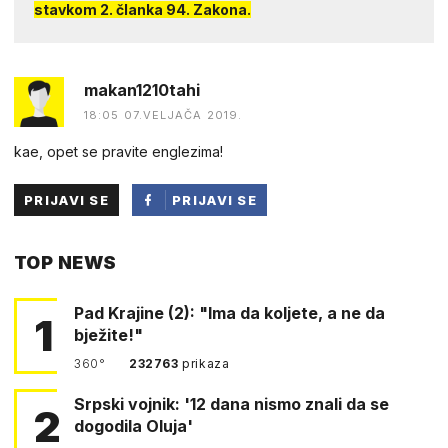
stavkom 2. članka 94. Zakona.
makan1210tahi
18:05 07.VELJAČA 2019.
kae, opet se pravite englezima!
PRIJAVI SE
PRIJAVI SE
PUTEM
TOP NEWS
FACEBOOKA
Pad Krajine (2): "Ima da koljete, a ne da
1
bježite!"
360°
232763
prikaza
Srpski vojnik: '12 dana nismo znali da se
2
dogodila Oluja'