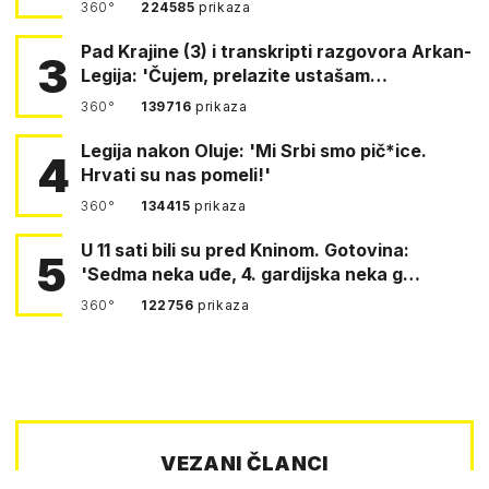
360°
224585
prikaza
Pad Krajine (3) i transkripti razgovora Arkan-
3
Legija: 'Čujem, prelazite ustašam…
360°
139716
prikaza
Legija nakon Oluje: 'Mi Srbi smo pič*ice.
4
Hrvati su nas pomeli!'
360°
134415
prikaza
U 11 sati bili su pred Kninom. Gotovina:
5
'Sedma neka uđe, 4. gardijska neka g…
360°
122756
prikaza
VEZANI ČLANCI