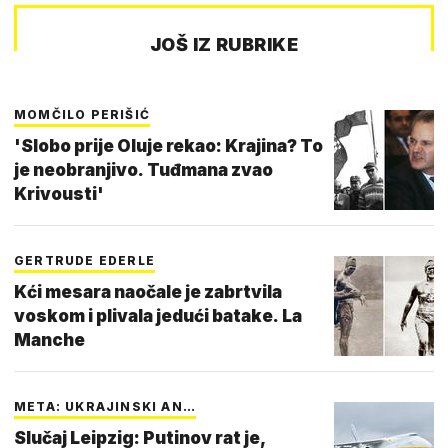
JOŠ IZ RUBRIKE
MOMČILO PERIŠIĆ
'Slobo prije Oluje rekao: Krajina? To
je neobranjivo. Tuđmana zvao
Krivousti'
GERTRUDE EDERLE
Kći mesara naočale je zabrtvila
voskom i plivala jedući batake. La
Manche
META: UKRAJINSKI AN…
Slučaj Leipzig: Putinov rat je,