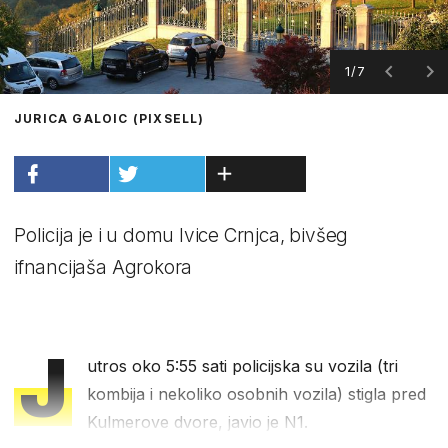
1/7
JURICA GALOIC (PIXSELL)
Policija je i u domu Ivice Crnjca, bivšeg
ifnancijaša Agrokora
J
utros oko 5:55 sati policijska su vozila (tri
kombija i nekoliko osobnih vozila) stigla pred
Kulmerove dvore, javio je N1.