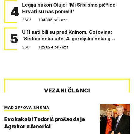
Legija nakon Oluje: 'Mi Srbi smo pič*ice.
4
Hrvati su nas pomeli!'
360°
134395
prikaza
U 11 sati bili su pred Kninom. Gotovina:
5
'Sedma neka uđe, 4. gardijska neka g…
360°
122624
prikaza
VEZANI ČLANCI
MADOFFOVA SHEMA
Evo kako bi Todorić prošao da je
Agrokor u Americi