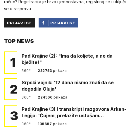
račun? Registracija je brza i jednostavna, registriraj se i uključi
se u raspravu.
PRIJAVI SE
PRIJAVI SE
PUTEM
TOP NEWS
FACEBOOKA
Pad Krajine (2): "Ima da koljete, a ne da
1
bježite!"
360°
232753
prikaza
Srpski vojnik: '12 dana nismo znali da se
2
dogodila Oluja'
360°
224566
prikaza
Pad Krajine (3) i transkripti razgovora Arkan-
3
Legija: 'Čujem, prelazite ustašam…
360°
139697
prikaza