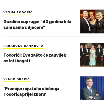
VESNA TODORIĆ
Gazdina supruga: "40 godina bila
sam sama s djecom"
PARADOKS BANKROTA
Todorići: Evo zašto će zauvijek
ostati bogati
VLAHO OREPIĆ
'Premijer nije želio uhićenja
Todorića prije izbora'