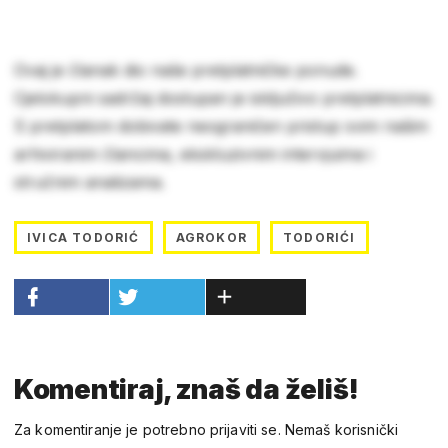
Ovaj je članak dio naše pretplatničke ponude.
Cjelokupni sadržaj dostupan je isključivo pretplatnicima.
S pretplatom dobivate neograničen pristup svim našim
arhiviranim člancima, ekskluzivnim intervjuima i
stručnim analizama.
IVICA TODORIĆ
AGROKOR
TODORIĆI
Komentiraj, znaš da želiš!
Za komentiranje je potrebno prijaviti se. Nemaš korisnički