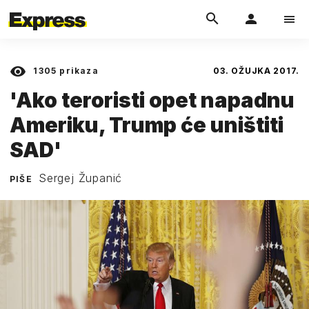
1305
prikaza
03. OŽUJKA 2017.
'Ako teroristi opet napadnu
Ameriku, Trump će uništiti
SAD'
Sergej Županić
PIŠE