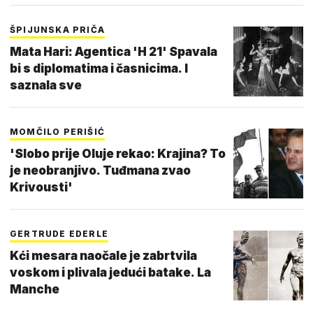
ŠPIJUNSKA PRIČA
Mata Hari: Agentica 'H 21' Spavala
bi s diplomatima i časnicima. I
saznala sve
MOMČILO PERIŠIĆ
'Slobo prije Oluje rekao: Krajina? To
je neobranjivo. Tuđmana zvao
Krivousti'
GERTRUDE EDERLE
Kći mesara naočale je zabrtvila
voskom i plivala jedući batake. La
Manche