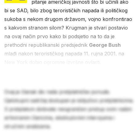
pitanje američkoj javnosti što bi učinili ako
bi se SAD, bilo zbog terorističkih napada ili političkog
sukoba s nekom drugom državom, vojno konfrontirao
s kakvom stranom silom? Krugman je stvari postavio
na ovaj način prvo kako bi podsjetio na to da je
prethodni republikanski predsjednik
George Bush
mlađi nakon terorističkog napada 11. rujna 2001. na
New York dobio ogromne izvršne ovlasti.
Ovaj je članak dio naše pretplatničke ponude.
Cjelokupni sadržaj dostupan je isključivo pretplatnicima.
S pretplatom dobivate neograničen pristup svim našim
arhiviranim člancima, ekskluzivnim intervjuima i
stručnim analizama.