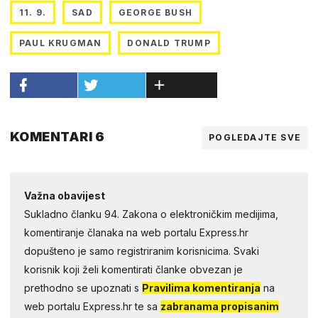
11. 9.
SAD
GEORGE BUSH
PAUL KRUGMAN
DONALD TRUMP
KOMENTARI 6
POGLEDAJTE SVE
Važna obavijest
Sukladno članku 94. Zakona o elektroničkim medijima,
komentiranje članaka na web portalu Express.hr
dopušteno je samo registriranim korisnicima. Svaki
korisnik koji želi komentirati članke obvezan je
prethodno se upoznati s
Pravilima komentiranja
na
web portalu Express.hr te sa
zabranama propisanim