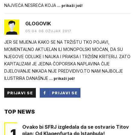
NAJVEĆA NESREĆA KOJA
... prikaži još!
GLOGOVIK
05:04 06.OŽUJAK 2017.
JER SE MIJENJA KAKO SE NA TRŽIŠTU TKO POJAVI,
MOMENTALNO AKTUELAN ILI MONOPOLSKI MOĆAN, DA SU
NJEGOVE ODLUKE I NAUKA I PRAKSA I TRŽIŠNI KRITERIJ. ZATO
KAPITALIZAM JE JEDNA ČOPORSKA NAPLAVINA ČIJE
DJELOVANJE NIKADA NIJE PREDVIDIVO.TO NAM NAJBOLJE
ILUSTRIRA DANAŠNJE
... prikaži još!
PRIJAVI SE
PRIJAVI SE
PUTEM
TOP NEWS
FACEBOOKA
Ovako bi SFRJ izgledala da se ostvario Titov
1
plan: Od Klagenfurta do Istanbula!