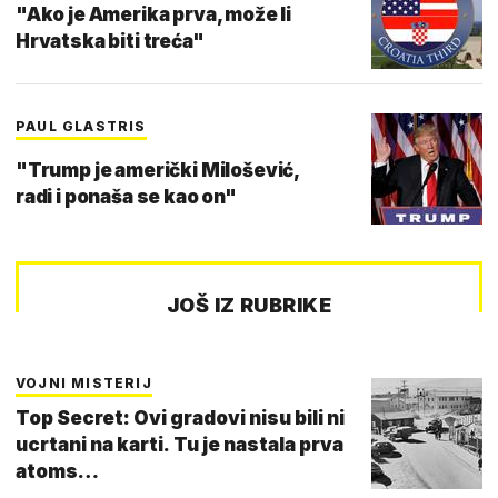
"Ako je Amerika prva, može li
Hrvatska biti treća"
PAUL GLASTRIS
"Trump je američki Milošević,
radi i ponaša se kao on"
JOŠ IZ RUBRIKE
VOJNI MISTERIJ
Top Secret: Ovi gradovi nisu bili ni
ucrtani na karti. Tu je nastala prva
atoms…