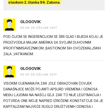
stavkom 2. članka 94. Zakona.
GLOGOVIK
05:08 06.OŽUJAK 2017.
POD ČIJOM SE INGERENCIJOM SE ŠIRI GLAD I BIJEDA KOJU JE
PROIZVODILA MAJAK AMERIKA SA SVOJIM DUHOVNIM
IPROFITNIMSAVEZNIKOM ,BASTIONOM SIH OVOZEMALJSKIH
ZALA ,VATIKANOM.
GLOGOVIK
05:05 06.OŽUJAK 2017.
VISOKIM CIJENAMA.PA ZAR ,IOLE OBRAZOVAN ČOVJEK
DANAŠNJICE MOŽE POJMITI APSURD VREMENA I ODNOSA
MEĐU LJUDIMA NA NAŠOJ GEJI. ZAR TO NIJE LEGITIMACIJA I
POTVRDA ONE MOJE NAPRED IZREČENE KONSTATCIJE DA JE
KAPITALIZAM NAJVEĆE RUGLO DRUŠTVENIH ODNOSA I