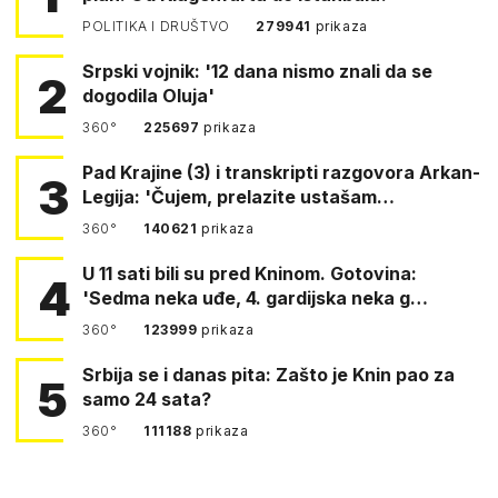
POLITIKA I DRUŠTVO
279941
prikaza
Srpski vojnik: '12 dana nismo znali da se
2
dogodila Oluja'
360°
225697
prikaza
Pad Krajine (3) i transkripti razgovora Arkan-
3
Legija: 'Čujem, prelazite ustašam…
360°
140621
prikaza
U 11 sati bili su pred Kninom. Gotovina:
4
'Sedma neka uđe, 4. gardijska neka g…
360°
123999
prikaza
Srbija se i danas pita: Zašto je Knin pao za
5
samo 24 sata?
360°
111188
prikaza