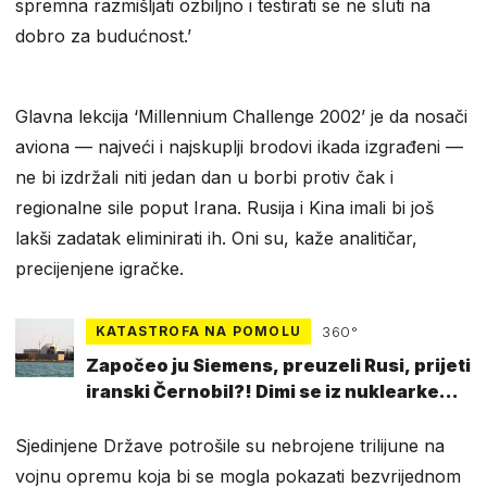
spremna razmišljati ozbiljno i testirati se ne sluti na
dobro za budućnost.’
Glavna lekcija ‘Millennium Challenge 2002’ je da nosači
aviona — najveći i najskuplji brodovi ikada izgrađeni —
ne bi izdržali niti jedan dan u borbi protiv čak i
regionalne sile poput Irana. Rusija i Kina imali bi još
lakši zadatak eliminirati ih. Oni su, kaže analitičar,
precijenjene igračke.
KATASTROFA NA POMOLU
360°
Započeo ju Siemens, preuzeli Rusi, prijeti
iranski Černobil?! Dimi se iz nuklearke
Bushehr
Sjedinjene Države potrošile su nebrojene trilijune na
vojnu opremu koja bi se mogla pokazati bezvrijednom