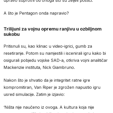
upravo suprotni od onoga što su željeli postići.
A što je Pentagon onda napravio?
Trilijuni za vojnu opremu ranjivu u ozbiljnom
sukobu
Pritisnuli su, kao klinac u video-igrici, gumb za
resetiranje. Potom su namjestili i iscenirali igru kako bi
osigurali pobjedu vojske SAD-a, otkriva vojni analitičar
Mackenzie instituta, Nick Giambruno.
Nakon što je shvatio da je integritet ratne igre
kompromitiran, Van Riper je zgrožen napustio igru
usred simulacije. Zatim je izjavio:
‘Ništa nije naučeno iz ovoga. A kultura koja nije