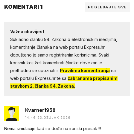
KOMENTARI 1
POGLEDAJTE SVE
Važna obavijest
Sukladno članku 94. Zakona o elektroničkim medijima,
komentiranje članaka na web portalu Express.hr
dopušteno je samo registriranim korisnicima. Svaki
korisnik koji želi komentirati članke obvezan je
prethodno se upoznati s
Pravilima komentiranja
na
web portalu Express.hr te sa
zabranama propisanim
stavkom 2. članka 94. Zakona.
Kvarner1958
14:46 23.OŽUJAK 2026.
Nema simulacije kad se dođe na iranski pijesak !!!