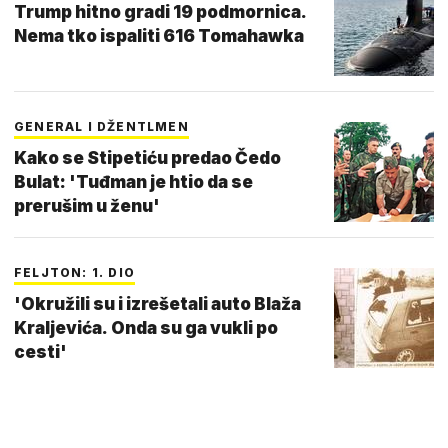
Trump hitno gradi 19 podmornica.
Nema tko ispaliti 616 Tomahawka
GENERAL I DŽENTLMEN
Kako se Stipetiću predao Čedo
Bulat: 'Tuđman je htio da se
prerušim u ženu'
FELJTON: 1. DIO
'Okružili su i izrešetali auto Blaža
Kraljevića. Onda su ga vukli po
cesti'