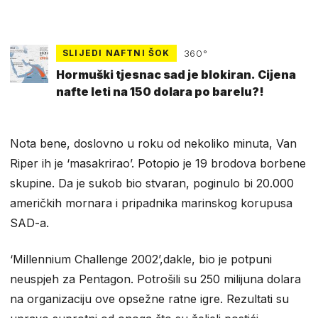
SLIJEDI NAFTNI ŠOK
360°
Hormuški tjesnac sad je blokiran. Cijena
nafte leti na 150 dolara po barelu?!
Nota bene, doslovno u roku od nekoliko minuta, Van
Riper ih je ‘masakrirao’. Potopio je 19 brodova borbene
skupine. Da je sukob bio stvaran, poginulo bi 20.000
američkih mornara i pripadnika marinskog korupusa
SAD-a.
‘Millennium Challenge 2002’,dakle, bio je potpuni
neuspjeh za Pentagon. Potrošili su 250 milijuna dolara
na organizaciju ove opsežne ratne igre. Rezultati su