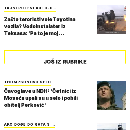
TAJNI PUTEVI AUTO-D…
Zašto teroristi vole Toyotina
vozila? Vodoinstalater iz
Teksasa: 'Pa to je moj …
JOŠ IZ RUBRIKE
THOMPSONOVO SELO
Čavoglave u NDH: 'Četnici iz
Moseća upali su u selo i pobili
obitelj Perković'
AKO DOĐE DO RATA S …