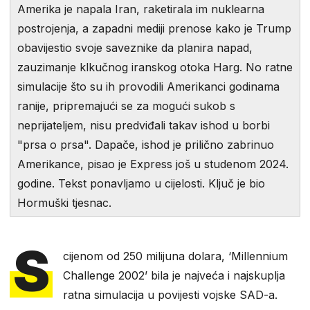
Amerika je napala Iran, raketirala im nuklearna
postrojenja, a zapadni mediji prenose kako je Trump
obavijestio svoje saveznike da planira napad,
zauzimanje klkučnog iranskog otoka Harg. No ratne
simulacije što su ih provodili Amerikanci godinama
ranije, pripremajući se za mogući sukob s
neprijateljem, nisu predviđali takav ishod u borbi
"prsa o prsa". Dapače, ishod je prilično zabrinuo
Amerikance, pisao je Express još u studenom 2024.
godine. Tekst ponavljamo u cijelosti. Ključ je bio
Hormuški tjesnac.
S
cijenom od 250 milijuna dolara, ‘Millennium
Challenge 2002’ bila je najveća i najskuplja
ratna simulacija u povijesti vojske SAD-a.