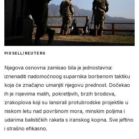
PIXSELL/REUTERS
Njegova osnovna zamisao bila je jednostavna:
iznenaditi nadomoćnoog suparnika borbenom taktiku
koja će značajno umanjiti njegovu prednost. Dočekao
ih je rojevima malih, pokretljivih, brzih brodova,
zrakoplova koji su lansirali protubrodske projektile u
niskom letu nad površinom mora, minskim poljima i
udarima balističkih raketa s iranskog kopna. Sve jeftino
i strašno efikasno.