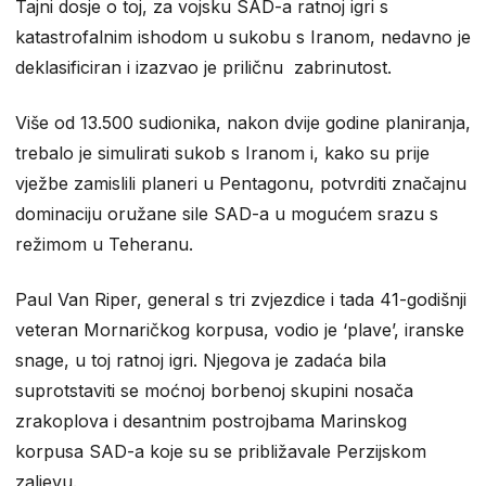
Tajni dosje o toj, za vojsku SAD-a ratnoj igri s
katastrofalnim ishodom u sukobu s Iranom, nedavno je
deklasificiran i izazvao je priličnu zabrinutost.
Više od 13.500 sudionika, nakon dvije godine planiranja,
trebalo je simulirati sukob s Iranom i, kako su prije
vježbe zamislili planeri u Pentagonu, potvrditi značajnu
dominaciju oružane sile SAD-a u mogućem srazu s
režimom u Teheranu.
Paul Van Riper, general s tri zvjezdice i tada 41-godišnji
veteran Mornaričkog korpusa, vodio je ‘plave’, iranske
snage, u toj ratnoj igri. Njegova je zadaća bila
suprotstaviti se moćnoj borbenoj skupini nosača
zrakoplova i desantnim postrojbama Marinskog
korpusa SAD-a koje su se približavale Perzijskom
zaljevu.