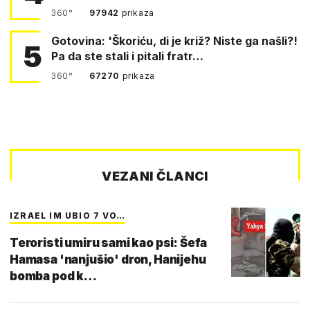
360°
97942
prikaza
Gotovina: 'Škoriću, di je križ? Niste ga našli?!
5
Pa da ste stali i pitali fratr…
360°
67270
prikaza
VEZANI ČLANCI
IZRAEL IM UBIO 7 VO…
Teroristi umiru sami kao psi: Šefa
Hamasa 'nanjušio' dron, Hanijehu
bomba pod k…