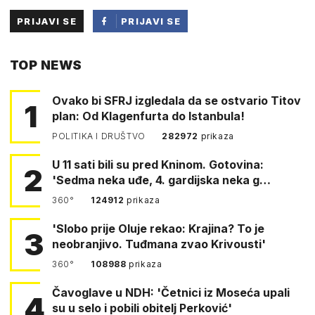
PRIJAVI SE
PRIJAVI SE
PUTEM
TOP NEWS
FACEBOOKA
Ovako bi SFRJ izgledala da se ostvario Titov
1
plan: Od Klagenfurta do Istanbula!
POLITIKA I DRUŠTVO
282972
prikaza
U 11 sati bili su pred Kninom. Gotovina:
2
'Sedma neka uđe, 4. gardijska neka g…
360°
124912
prikaza
'Slobo prije Oluje rekao: Krajina? To je
3
neobranjivo. Tuđmana zvao Krivousti'
360°
108988
prikaza
Čavoglave u NDH: 'Četnici iz Moseća upali
4
su u selo i pobili obitelj Perković'