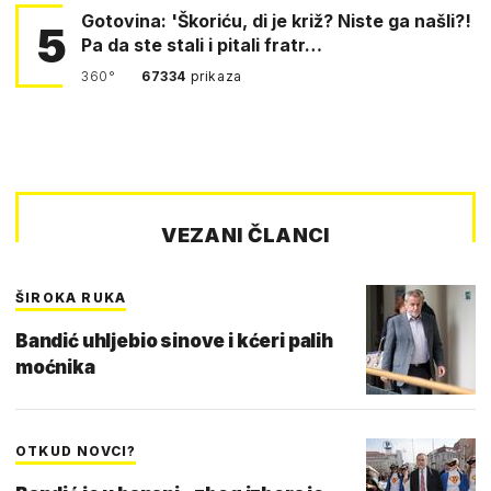
Gotovina: 'Škoriću, di je križ? Niste ga našli?!
5
Pa da ste stali i pitali fratr…
360°
67334
prikaza
VEZANI ČLANCI
ŠIROKA RUKA
Bandić uhljebio sinove i kćeri palih
moćnika
OTKUD NOVCI?