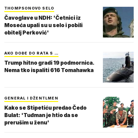
THOMPSONOVO SELO
Čavoglave u NDH: 'Četnici iz
Moseća upali su u selo i pobili
obitelj Perković'
AKO DOĐE DO RATA S …
Trump hitno gradi 19 podmornica.
Nema tko ispaliti 616 Tomahawka
GENERAL I DŽENTLMEN
Kako se Stipetiću predao Čedo
Bulat: 'Tuđman je htio da se
prerušim u ženu'