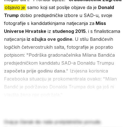
objavio je
samo koji sat poslije objave da je
Donald
Trump
dobio predsjedničke izbore u SAD-u, svoje
fotografije s kandidatkinjama natjecanja za
Miss
Universe Hrvatske
iz
studenog 2015
. i s finalisticama
natjecanja
iz ožujka ove godine
. U stilu Bandićevih
logičkih četverostrukih salta, fotografije je popratio
potpisom: "Podrška gradonačelnika Milana Bandića
predsjedničkom kandidatu SAD-a Donaldu Trumpu
započeta prije godinu dana
." Izvjesna korisnica
Facebooka situaciju je prokomentirala ovako: "Milan
Bandić je podržavao Donalda Trumpa dok ga još ni
vlastita žena nije podržala."
Ovaj je članak dio naše pretplatničke ponude.