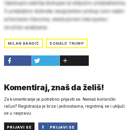
Cjelokupni sadržaj dostupan je isključivo pretplatnicima.
S pretplatom dobivate neograničen pristup svim našim
arhiviranim člancima, ekskluzivnim intervjuima i
stručnim analizama.
MILAN BANDIĆ
DONALD TRUMP
Komentiraj, znaš da želiš!
Za komentiranje je potrebno prijaviti se. Nemaš korisnički
račun? Registracija je brza i jednostavna, registriraj se i uključi
se u raspravu.
PRIJAVI SE
PRIJAVI SE