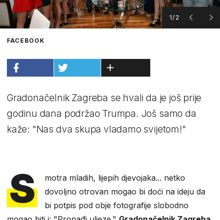
1/2
FACEBOOK
Gradonačelnik Zagreba se hvali da je još prije
godinu dana podržao Trumpa. Još samo da
kaže: "Nas dva skupa vladamo svijetom!"
S
motra mladih, lijepih djevojaka... netko
dovoljno otrovan mogao bi doći na ideju da
bi potpis pod obje fotografije slobodno
mogao biti i: "Pronađi uljeze."
Gradonačelnik Zagreba