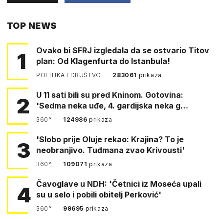
PUTEM
TOP NEWS
FACEBOOKA
Ovako bi SFRJ izgledala da se ostvario Titov
1
plan: Od Klagenfurta do Istanbula!
POLITIKA I DRUŠTVO
283061
prikaza
U 11 sati bili su pred Kninom. Gotovina:
2
'Sedma neka uđe, 4. gardijska neka g…
360°
124986
prikaza
'Slobo prije Oluje rekao: Krajina? To je
3
neobranjivo. Tuđmana zvao Krivousti'
360°
109071
prikaza
Čavoglave u NDH: 'Četnici iz Moseća upali
4
su u selo i pobili obitelj Perković'
360°
99695
prikaza