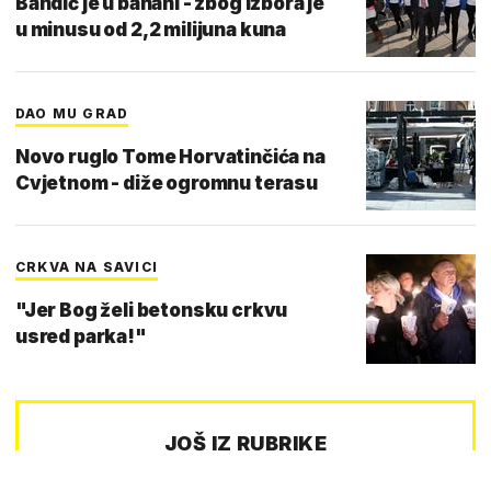
Bandić je u banani - zbog izbora je
u minusu od 2,2 milijuna kuna
DAO MU GRAD
Novo ruglo Tome Horvatinčića na
Cvjetnom - diže ogromnu terasu
CRKVA NA SAVICI
"Jer Bog želi betonsku crkvu
usred parka!"
JOŠ IZ RUBRIKE