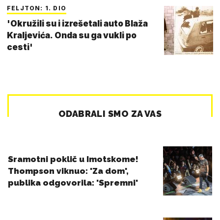
FELJTON: 1. DIO
'Okružili su i izrešetali auto Blaža
Kraljevića. Onda su ga vukli po
cesti'