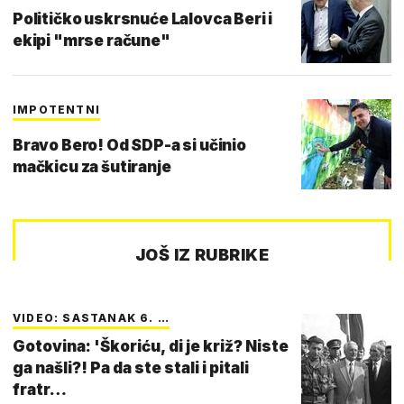
Političko uskrsnuće Lalovca Beri i
ekipi "mrse račune"
IMPOTENTNI
Bravo Bero! Od SDP-a si učinio
mačkicu za šutiranje
JOŠ IZ RUBRIKE
VIDEO: SASTANAK 6. …
Gotovina: 'Škoriću, di je križ? Niste
ga našli?! Pa da ste stali i pitali
fratr…