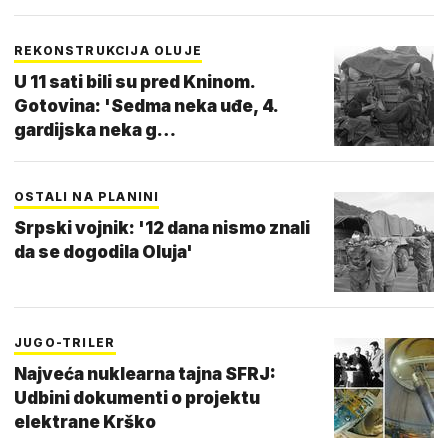
REKONSTRUKCIJA OLUJE
U 11 sati bili su pred Kninom.
Gotovina: 'Sedma neka uđe, 4.
gardijska neka g…
OSTALI NA PLANINI
Srpski vojnik: '12 dana nismo znali
da se dogodila Oluja'
JUGO-TRILER
Najveća nuklearna tajna SFRJ:
Udbini dokumenti o projektu
elektrane Krško