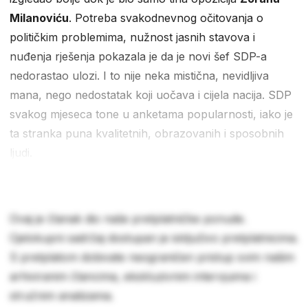
Milanoviću
. Potreba svakodnevnog očitovanja o
političkim problemima, nužnost jasnih stavova i
nuđenja rješenja pokazala je da je novi šef SDP-a
nedorastao ulozi. I to nije neka mistična, nevidljiva
mana, nego nedostatak koji uočava i cijela nacija. SDP
svakog mjeseca tone u anketama popularnosti, iako je
ta stranka puna kvalitetnih, obrazovanih i sposobnih
ljudi.
Ovaj je članak dio naše pretplatničke ponude.
Cjelokupni sadržaj dostupan je isključivo pretplatnicima.
S pretplatom dobivate neograničen pristup svim našim
arhiviranim člancima, ekskluzivnim intervjuima i
stručnim analizama.