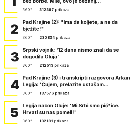
1
bez borbe. Mile, ovo je bežanij…
360°
312367
prikaza
Pad Krajine (2): "Ima da koljete, a ne da
2
bježite!"
360°
230834
prikaza
Srpski vojnik: '12 dana nismo znali da se
3
dogodila Oluja'
360°
212513
prikaza
Pad Krajine (3) i transkripti razgovora Arkan-
4
Legija: 'Čujem, prelazite ustašam…
360°
137576
prikaza
Legija nakon Oluje: 'Mi Srbi smo pič*ice.
5
Hrvati su nas pomeli!'
360°
132181
prikaza