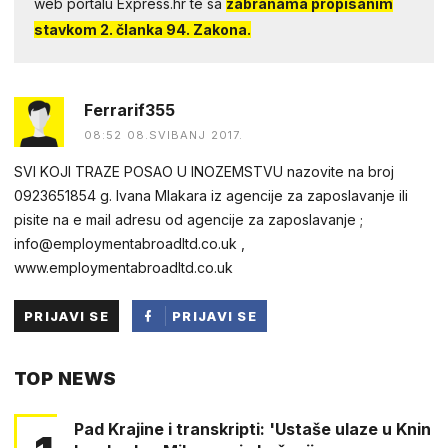
web portalu Express.hr te sa
zabranama propisanim
stavkom 2. članka 94. Zakona.
Ferrarif355
08:52 08.SVIBANJ 2017.
SVI KOJI TRAZE POSAO U INOZEMSTVU nazovite na broj
0923651854 g. Ivana Mlakara iz agencije za zaposlavanje ili
pisite na e mail adresu od agencije za zaposlavanje ;
info@employmentabroadltd.co.uk ,
www.employmentabroadltd.co.uk
PRIJAVI SE
PRIJAVI SE
PUTEM
TOP NEWS
FACEBOOKA
Pad Krajine i transkripti: 'Ustaše ulaze u Knin