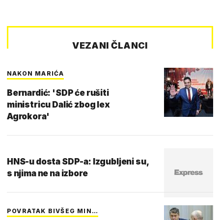
VEZANI ČLANCI
NAKON MARIĆA
Bernardić: 'SDP će rušiti
ministricu Dalić zbog lex
Agrokora'
HNS-u dosta SDP-a: Izgubljeni su,
s njima ne na izbore
POVRATAK BIVŠEG MIN…