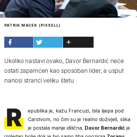
PATRIK MACEK (PIXSELL)
Ukoliko nastavi ovako, Davor Bernardić neće
ostati zapamćen kao sposoban lider, a usput
nanosi stranci veliku štetu
R
epublika je, kažu Francuzi, bila lijepa pod
Carstvom, no čim su je realno doživjeli, slika
je postala manje idilična.
Davor Bernardić
je
izgledao bolje dok je bio samo tiha opozicija
Zoranu