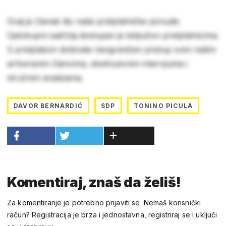
Ovaj je članak dio naše pretplatničke ponude.
Cjelokupni sadržaj dostupan je isključivo pretplatnicima.
S pretplatom dobivate neograničen pristup svim našim
arhiviranim člancima, ekskluzivnim intervjuima i
stručnim analizama.
DAVOR BERNARDIĆ
SDP
TONINO PICULA
Komentiraj, znaš da želiš!
Za komentiranje je potrebno prijaviti se. Nemaš korisnički
račun? Registracija je brza i jednostavna, registriraj se i uključi