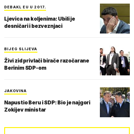
DEBAKL EU U 2017.
Ljevica na koljenima: Ubili je
desničari i bezveznjaci
BIJEG SLIJEVA
Živi zid privlači birače razočarane
Berinim SDP-om
JAKOVINA
Napustio Beru i SDP: Bio je najgori
Zokijev ministar