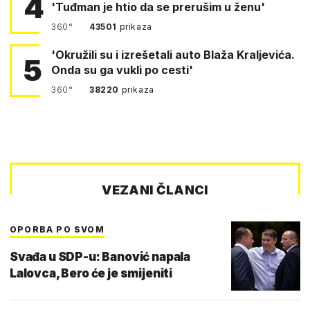
4
'Tuđman je htio da se prerušim u ženu'
360°
43501
prikaza
'Okružili su i izrešetali auto Blaža Kraljevića.
5
Onda su ga vukli po cesti'
360°
38220
prikaza
VEZANI ČLANCI
OPORBA PO SVOM
Svađa u SDP-u: Banović napala
Lalovca, Bero će je smijeniti