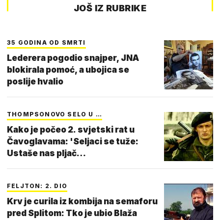
JOŠ IZ RUBRIKE
35 GODINA OD SMRTI
Lederera pogodio snajper, JNA
blokirala pomoć, a ubojica se
poslije hvalio
THOMPSONOVO SELO U …
Kako je počeo 2. svjetski rat u
Čavoglavama: 'Seljaci se tuže:
Ustaše nas pljač…
FELJTON: 2. DIO
Krv je curila iz kombija na semaforu
pred Splitom: Tko je ubio Blaža