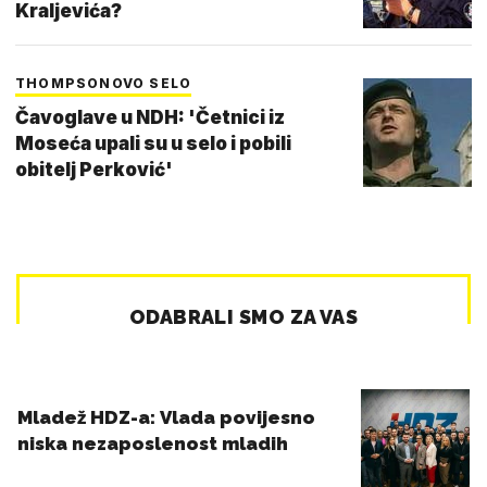
Kraljevića?
THOMPSONOVO SELO
Čavoglave u NDH: 'Četnici iz
Moseća upali su u selo i pobili
obitelj Perković'