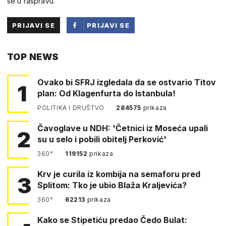
se u raspravu.
PRIJAVI SE
PRIJAVI SE
PUTEM
TOP NEWS
FACEBOOKA
Ovako bi SFRJ izgledala da se ostvario Titov
1
plan: Od Klagenfurta do Istanbula!
POLITIKA I DRUŠTVO
284575
prikaza
Čavoglave u NDH: 'Četnici iz Moseća upali
2
su u selo i pobili obitelj Perković'
360°
119152
prikaza
Krv je curila iz kombija na semaforu pred
3
Splitom: Tko je ubio Blaža Kraljevića?
360°
62213
prikaza
Kako se Stipetiću predao Čedo Bulat: