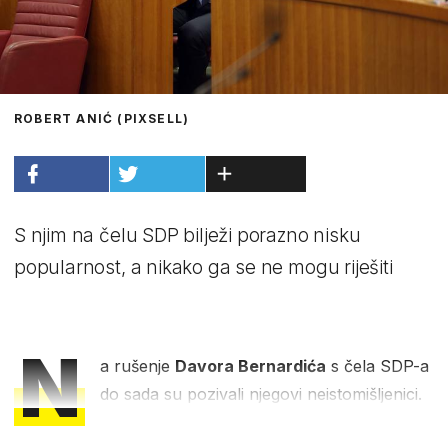
ROBERT ANIĆ (PIXSELL)
S njim na čelu SDP bilježi porazno nisku
popularnost, a nikako ga se ne mogu riješiti
N
a rušenje
Davora Bernardića
s čela SDP-a
do sada su pozivali njegovi neistomišljenici.