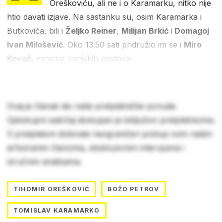
Oreškoviću, ali ne i o Karamarku, nitko nije
htio davati izjave. Na sastanku su, osim Karamarka i
Butkovića, bili i
Željko Reiner
,
Milijan Brkić
i
Domagoj
Ivan Milošević
. Oko 13.50 sati pridružio im se i
Miro
Kovač
, ministar vanjskih poslova.
Ovaj je članak dio naše pretplatničke ponude.
Cjelokupni sadržaj dostupan je isključivo pretplatnicima.
S pretplatom dobivate neograničen pristup svim našim
arhiviranim člancima, ekskluzivnim intervjuima i
stručnim analizama.
TIHOMIR OREŠKOVIĆ
BOŽO PETROV
TOMISLAV KARAMARKO