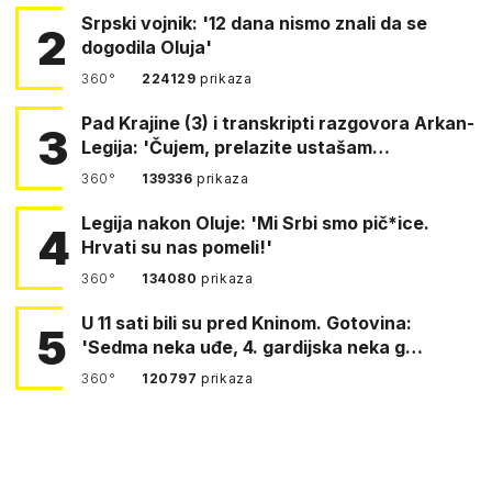
Srpski vojnik: '12 dana nismo znali da se
2
dogodila Oluja'
360°
224129
prikaza
Pad Krajine (3) i transkripti razgovora Arkan-
3
Legija: 'Čujem, prelazite ustašam…
360°
139336
prikaza
Legija nakon Oluje: 'Mi Srbi smo pič*ice.
4
Hrvati su nas pomeli!'
360°
134080
prikaza
U 11 sati bili su pred Kninom. Gotovina:
5
'Sedma neka uđe, 4. gardijska neka g…
360°
120797
prikaza