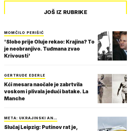
JOŠ IZ RUBRIKE
MOMČILO PERIŠIĆ
'Slobo prije Oluje rekao: Krajina? To
je neobranjivo. Tuđmana zvao
Krivousti'
GERTRUDE EDERLE
Kći mesara naočale je zabrtvila
voskom i plivala jedući batake. La
Manche
META: UKRAJINSKI AN…
Slučaj Leipzig: Putinov rat je,