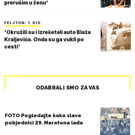
prerušim u ženu'
FELJTON: 1. DIO
'Okružili su i izrešetali auto Blaža
Kraljevića. Onda su ga vukli po
cesti'