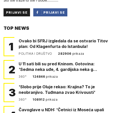
Što ste tražili to ste i dobili...............
PRIJAVI SE
PRIJAVI SE
PUTEM
TOP NEWS
FACEBOOKA
Ovako bi SFRJ izgledala da se ostvario Titov
1
plan: Od Klagenfurta do Istanbula!
POLITIKA I DRUŠTVO
282906
prikaza
U 11 sati bili su pred Kninom. Gotovina:
2
'Sedma neka uđe, 4. gardijska neka g…
360°
124846
prikaza
'Slobo prije Oluje rekao: Krajina? To je
3
neobranjivo. Tuđmana zvao Krivousti'
360°
108912
prikaza
Čavoglave u NDH: 'Četnici iz Moseća upali