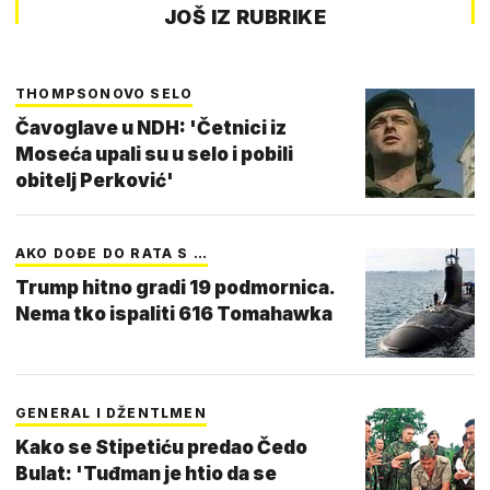
JOŠ IZ RUBRIKE
THOMPSONOVO SELO
Čavoglave u NDH: 'Četnici iz
Moseća upali su u selo i pobili
obitelj Perković'
AKO DOĐE DO RATA S …
Trump hitno gradi 19 podmornica.
Nema tko ispaliti 616 Tomahawka
GENERAL I DŽENTLMEN
Kako se Stipetiću predao Čedo
Bulat: 'Tuđman je htio da se