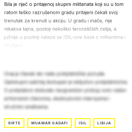
Bila je riječ o pritajenoj skupini militanata koji su u tom
ratom teško razrušenom gradu pritajeni čekali svoj
trenutak za krenuti u akciju. U gradu i inače, nije
nikakva tajna, postoji nekoliko terorističkih ćelija, a
južnije u pustinji nalaze se ISIL-ove baze s militantima i
oružjem.
Ovaj je članak dio naše pretplatničke ponude.
Cjelokupni sadržaj dostupan je isključivo pretplatnicima.
S pretplatom dobivate neograničen pristup svim našim
arhiviranim člancima, ekskluzivnim intervjuima i
stručnim analizama.
SIRTE
MUAMAR GADAFI
ISIL
LIBIJA