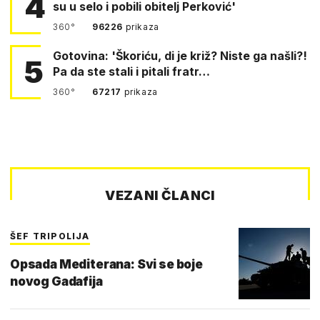
4
su u selo i pobili obitelj Perković'
360°
96226
prikaza
Gotovina: 'Škoriću, di je križ? Niste ga našli?!
5
Pa da ste stali i pitali fratr…
360°
67217
prikaza
VEZANI ČLANCI
ŠEF TRIPOLIJA
Opsada Mediterana: Svi se boje
novog Gadafija