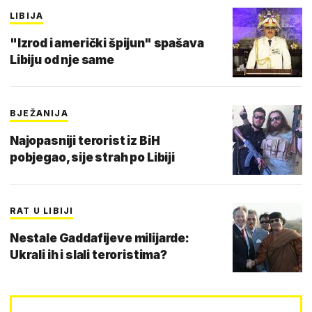
LIBIJA
"Izrod i američki špijun" spašava
Libiju od nje same
BJEŽANIJA
Najopasniji terorist iz BiH
pobjegao, sije strah po Libiji
RAT U LIBIJI
Nestale Gaddafijeve milijarde:
Ukrali ih i slali teroristima?