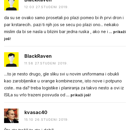
12:03 27.STUDENI 2019.
da su se ovako samo prosetali po plazi pomeo bi ih prvi dron i
par krstarecih.. pazi ti njih jos se secu po plazi ono... nekako
mislim da bi se nasla u blizini bar jedna ruska , ako ne i
... prikaži
još!
BlackRaven
11:58 27.STUDENI 2019.
....to je nesto drugo, gle sliku svi u novim uniformama i obukli
kao zarobljenike u orange kombinezone, isto nove i potpuno
ciste.. ma da? treba logistike i planiranja za takvo nesto a ovi iz
ISILa su vrlo trazeni posvuda od
... prikaži još!
kvasac40
15:10 26.STUDENI 2019.