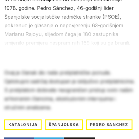
1978. godine. Pedro Sánchez, 46-godišnji lider
Španjolske socijalističke radničke stranke (PSOE),
pokrenuo je glasanje o nepovjerenju 63-godišnjem
Marianu Rajoyu, slijedom čega je 180 zastupnika
smijenilo premijera naspram njih 169 koji su ga branili.
Ovaj je članak dio naše pretplatničke ponude.
Cjelokupni sadržaj dostupan je isključivo pretplatnicima.
S pretplatom dobivate neograničen pristup svim našim
arhiviranim člancima, ekskluzivnim intervjuima i
stručnim analizama.
KATALONIJA
ŠPANJOLSKA
PEDRO SANCHEZ