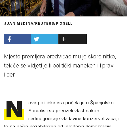
JUAN MEDINA/REUTERS/PIXSELL
Mjesto premijera predviđao mu je skoro nitko,
tek će se vidjeti je li politički maneken ili pravi
lider
N
ova politička era počela je u Španjolskoj.
Socijalisti su preuzeli vlast nakon
sedmogodišnje vladavine konzervativaca, i
to na način nezabilježen od uvođenja demokracije