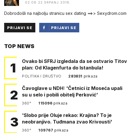
02:08 22.SRPANJ 2018.
Dobrodošli na najbolju stranicu sex dating ==>> Sexydrom.com
PRIJAVI SE
PRIJAVI SE
PUTEM
TOP NEWS
FACEBOOKA
Ovako bi SFRJ izgledala da se ostvario Titov
1
plan: Od Klagenfurta do Istanbula!
POLITIKA I DRUŠTVO
283831
prikaza
Čavoglave u NDH: 'Četnici iz Moseća upali
2
su u selo i pobili obitelj Perković'
360°
115096
prikaza
'Slobo prije Oluje rekao: Krajina? To je
3
neobranjivo. Tuđmana zvao Krivousti'
360°
109767
prikaza