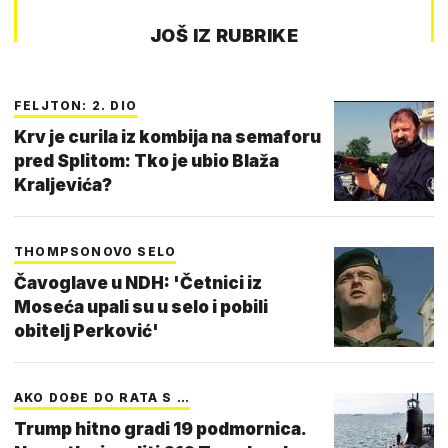
JOŠ IZ RUBRIKE
FELJTON: 2. DIO
Krv je curila iz kombija na semaforu
pred Splitom: Tko je ubio Blaža
Kraljevića?
THOMPSONOVO SELO
Čavoglave u NDH: 'Četnici iz
Moseća upali su u selo i pobili
obitelj Perković'
AKO DOĐE DO RATA S …
Trump hitno gradi 19 podmornica.