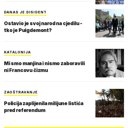
DANAS JE DISIDENT
Ostavio je svoj narod na cjedilu -
tko je Puigdemont?
KATALONIJA
Mi smo manjina i nismo zaboravili
ni Francovu čizmu
ZAOŠTRAVANJE
Policija zaplijenila milijune listića
pred referendum