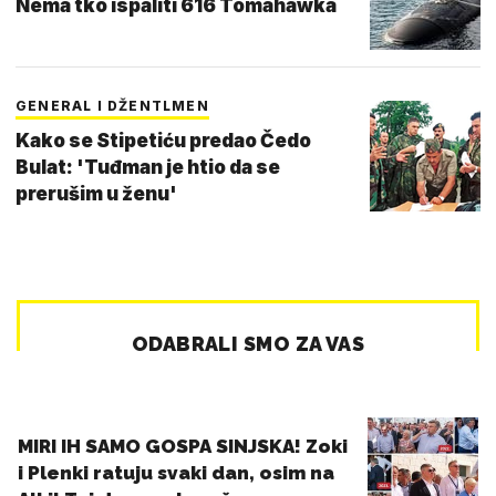
Nema tko ispaliti 616 Tomahawka
GENERAL I DŽENTLMEN
Kako se Stipetiću predao Čedo
Bulat: 'Tuđman je htio da se
prerušim u ženu'