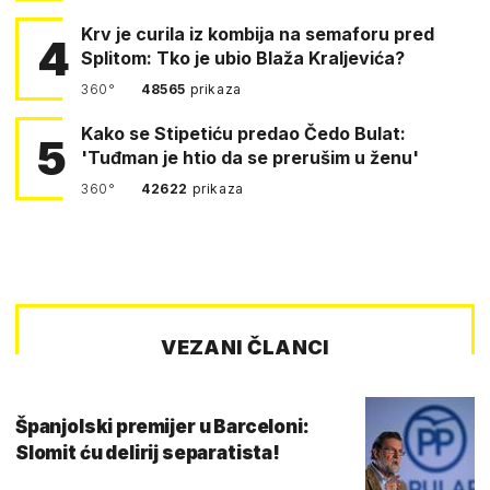
Krv je curila iz kombija na semaforu pred
4
Splitom: Tko je ubio Blaža Kraljevića?
360°
48565
prikaza
Kako se Stipetiću predao Čedo Bulat:
5
'Tuđman je htio da se prerušim u ženu'
360°
42622
prikaza
VEZANI ČLANCI
Španjolski premijer u Barceloni:
Slomit ću delirij separatista!