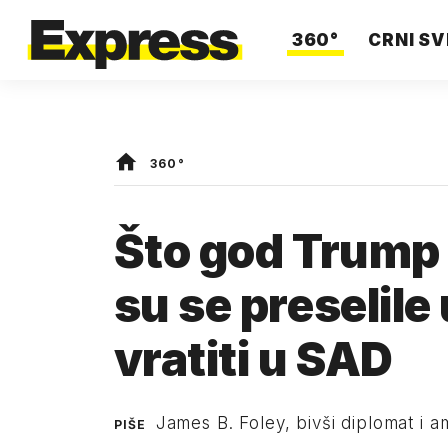
360°
CRNI SV
360°
Što god Trump č
su se preselile
vratiti u SAD
James B. Foley, bivši diplomat i
PIŠE