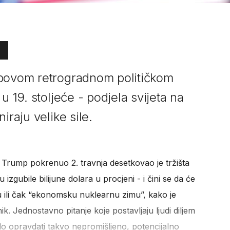
mpovom retrogradnom političkom
u 19. stoljeće - podjela svijeta na
iraju velike sile.
ik Trump pokrenuo 2. travnja desetkovao je tržišta
 izgubile bilijune dolara u procjeni - i čini se da će
u ili čak “ekonomsku nuklearnu zimu”, kako je
k. Jednostavno pitanje koje postavljaju ljudi diljem
glo opravdati takvo nepromišljeno, potencijalno