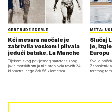
GERTRUDE EDERLE
META: UK
Kći mesara naočale je
Slučaj L
zabrtvila voskom i plivala
je, izgl
jedući batake. La Manche
Europu
Tijekom svog povijesnog maratona zbog
Sve je počelo
jakih morskih struja nije preplivala ravnih 34
Zaposlenik a
kilometra, nego čak 56 kilometara …
teretnog term