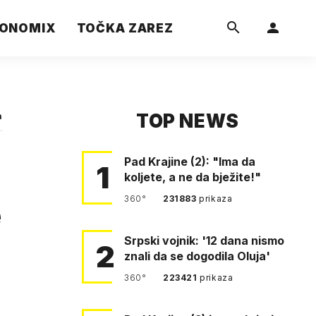
ONOMIX
TOČKA ZAREZ
TOP NEWS
a
Pad Krajine (2): "Ima da
1
koljete, a ne da bježite!"
360°
231883
prikaza
e
Srpski vojnik: '12 dana nismo
2
znali da se dogodila Oluja'
360°
223421
prikaza