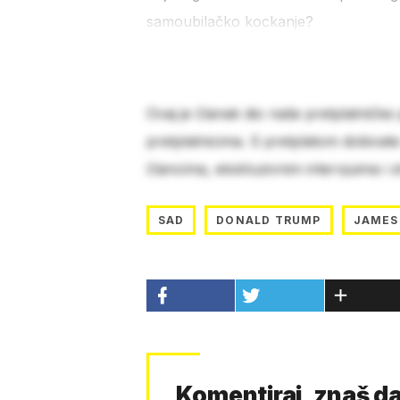
samoubilačko kockanje?
Ovaj je članak dio naše pretplatničke
pretplatnicima. S pretplatom dobivat
člancima, ekskluzivnim intervjuima i 
SAD
DONALD TRUMP
JAMES 
Komentiraj, znaš da