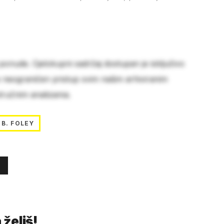
 ponude. Cjelokupni sadržaj dostupan je isključivo
e neograničen pristup svim našim arhiviranim
stručnim analizama.
B. FOLEY
 želiš!