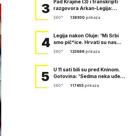
Pad Krajine (3) i transkripti
3
razgovora Arkan-Legija:
'Čujem, prelazite ustašam…
360°
138930
prikaza
Legija nakon Oluje: 'Mi Srbi
4
smo pič*ice. Hrvati su nas
pomeli!'
360°
133686
prikaza
U 11 sati bili su pred Kninom.
5
Gotovina: 'Sedma neka uđe,
4. gardijska neka g…
360°
117455
prikaza