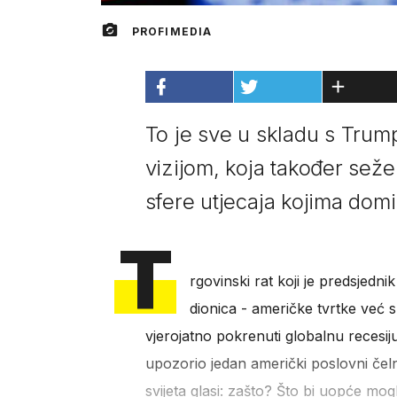
PROFIMEDIA
To je sve u skladu s Tru
vizijom, koja također seže 
sfere utjecaja kojima domin
T
rgovinski rat koji je predsjedn
dionica - američke tvrtke već su
vjerojatno pokrenuti globalnu recesij
upozorio jedan američki poslovni čelni
svijeta glasi: zašto? Što bi uopće mo