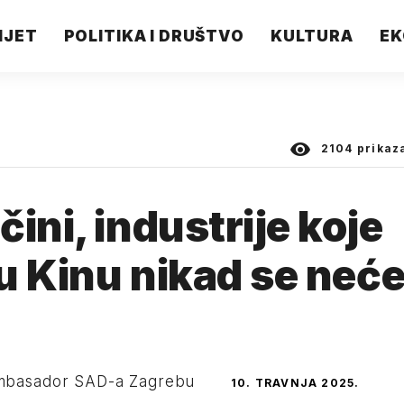
IJET
POLITIKA I DRUŠTVO
KULTURA
EK
2104
prikaz
ini, industrije koje
 u Kinu nikad se neć
 ambasador SAD-a Zagrebu
10. TRAVNJA 2025.