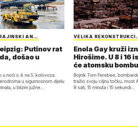
RAJINSKI AN…
VELIKA REKONSTRUKCI
eipzig: Putinov rat
Enola Gay kruži iz
eda, došao u
Hirošime. U 8 i 16 i
će atomsku bombu 
Boy'
 u noći s 4. na 5. kolovoza.
Bojnik Tom Ferebee, bombarder
erodroma u sigurnosnom dijelu
tražio svoju ciljnu točku, most 
inala, u blizini južne…
8 sati, 15 minuta i 15 sekundi…