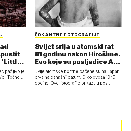
…
ŠOKANTNE FOTOGRAFIJE
nad
Svijet srlja u atomski rat
spustit
81 godinu nakon Hirošime.
'Little
Evo koje su posljedice A-
b…
, pažljivo je
Dvije atomske bombe bačene su na Japan,
Aioi. Točno u
prva na današnji datum, 6. kolovoza 1945.
godine. Ove fotografije prikazuju pos…