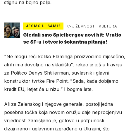
stignu na bojno polje.
JESMO LI SAMI?
KNJIŽEVNOST I KULTURA
Gledali smo Spielbergov novi hit: Vratio
se SF-u i otvorio šokantna pitanja!
"Ne mogu reći koliko Flaminga proizvodimo mjesečno,
ali ih ima dovoljno na skladištu“, rekao je još u travnju
za Politico Denys Shtilierman, suvlasnik i glavni
konstruktor tvrtke Fire Point. "Sada, kada dobijemo
kredit EU, letjet će u nizu.“ I bogme lete.
Ali za Zelenskog i njegove generale, postoji jedna
posebna točka koja novom oružju daje neprocjenjivu
vrijednost: zamišljeno je, gotovo u potpunosti
dizajnirano i uglavnom izgrađeno u Ukrajini, što