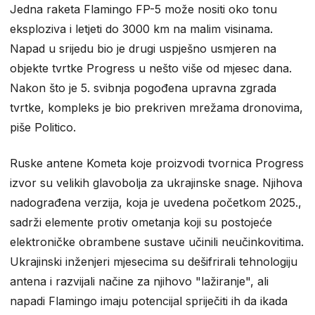
Jedna raketa Flamingo FP-5 može nositi oko tonu
eksploziva i letjeti do 3000 km na malim visinama.
Napad u srijedu bio je drugi uspješno usmjeren na
objekte tvrtke Progress u nešto više od mjesec dana.
Nakon što je 5. svibnja pogođena upravna zgrada
tvrtke, kompleks je bio prekriven mrežama dronovima,
piše Politico.
Ruske antene Kometa koje proizvodi tvornica Progress
izvor su velikih glavobolja za ukrajinske snage. Njihova
nadograđena verzija, koja je uvedena početkom 2025.,
sadrži elemente protiv ometanja koji su postojeće
elektroničke obrambene sustave učinili neučinkovitima.
Ukrajinski inženjeri mjesecima su dešifrirali tehnologiju
antena i razvijali načine za njihovo "lažiranje", ali
napadi Flamingo imaju potencijal spriječiti ih da ikada