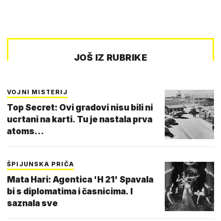
JOŠ IZ RUBRIKE
VOJNI MISTERIJ
Top Secret: Ovi gradovi nisu bili ni
ucrtani na karti. Tu je nastala prva
atoms…
ŠPIJUNSKA PRIČA
Mata Hari: Agentica 'H 21' Spavala
bi s diplomatima i časnicima. I
saznala sve