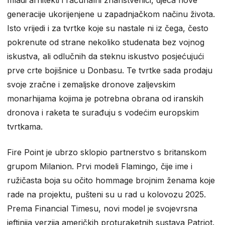
generacije ukorijenjene u zapadnjačkom načinu života.
Isto vrijedi i za tvrtke koje su nastale ni iz čega, često
pokrenute od strane nekoliko studenata bez vojnog
iskustva, ali odlučnih da steknu iskustvo posjećujući
prve crte bojišnice u Donbasu. Te tvrtke sada prodaju
svoje zračne i zemaljske dronove zaljevskim
monarhijama kojima je potrebna obrana od iranskih
dronova i raketa te surađuju s vodećim europskim
tvrtkama.
Fire Point je ubrzo sklopio partnerstvo s britanskom
grupom Milanion. Prvi modeli Flamingo, čije ime i
ružičasta boja su očito hommage brojnim ženama koje
rade na projektu, pušteni su u rad u kolovozu 2025.
Prema Financial Timesu, novi model je svojevrsna
jeftinija verzija američkih proturaketnih sustava Patriot.