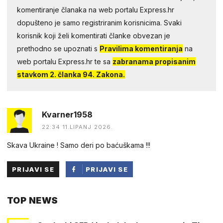
komentiranje članaka na web portalu Express.hr
dopušteno je samo registriranim korisnicima. Svaki
korisnik koji želi komentirati članke obvezan je
prethodno se upoznati s
Pravilima komentiranja
na
web portalu Express.hr te sa
zabranama propisanim
stavkom 2. članka 94. Zakona.
Kvarner1958
22:34 11.LIPANJ 2026.
Skava Ukraine ! Samo deri po baćuškama !!!
PRIJAVI SE
PRIJAVI SE
PUTEM
TOP NEWS
FACEBOOKA