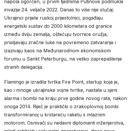
napola ogorčen, u prvim tjednima Putinove podmukle
invazije 24. veljače 2022. Danas to više nije slučaj:
Ukrajinci prijete ruskoj prijestolnici, pogađaju
energetski sustav do 2000 kilometara od granice
između dviju zemalja, oštećuju tvornice oružja,
prisiljavaju zračne luke na povremeno zatvaranje i
izazivaju kaos na Međunarodnom ekonomskom
forumu u Sankt Peterburgu, na veliko zaprepaštenje
stranih delegacija.
Flamingo je izradila tvrtka Fire Point, startup koja je,
kao i mnoge ukrajinske vojne tvrtke, nastala u sjeni
alarma i bombi na kraju prve godine novog rata, nakon
onoga 2014. Riječ je praktički o zrakoplovnoj bombi
transformiranoj u krstareću raketu s mlaznim
motorom. Osnivači su nedavni diplomanti inženjerstva,
mladi arhitekti i računalni znanstvenici, djeca nove