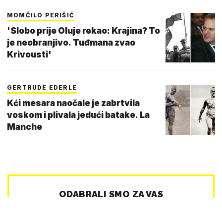
MOMČILO PERIŠIĆ
'Slobo prije Oluje rekao: Krajina? To
je neobranjivo. Tuđmana zvao
Krivousti'
GERTRUDE EDERLE
Kći mesara naočale je zabrtvila
voskom i plivala jedući batake. La
Manche