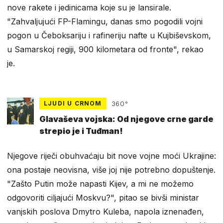
nove rakete i jedinicama koje su je lansirale.
"Zahvaljujući FP-Flamingu, danas smo pogodili vojni
pogon u Čeboksariju i rafineriju nafte u Kujbiševskom,
u Samarskoj regiji, 900 kilometara od fronte", rekao
je.
LJUDI U CRNOM
360°
Glavaševa vojska: Od njegove crne garde
strepio je i Tuđman!
Njegove riječi obuhvaćaju bit nove vojne moći Ukrajine:
ona postaje neovisna, više joj nije potrebno dopuštenje.
"Zašto Putin može napasti Kijev, a mi ne možemo
odgovoriti ciljajući Moskvu?", pitao se bivši ministar
vanjskih poslova Dmytro Kuleba, napola iznenađen,