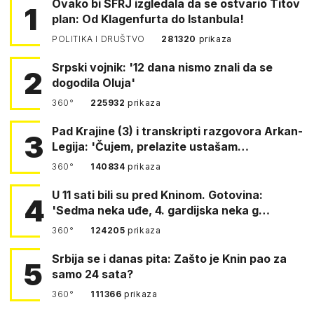
Ovako bi SFRJ izgledala da se ostvario Titov
1
plan: Od Klagenfurta do Istanbula!
POLITIKA I DRUŠTVO
281320
prikaza
Srpski vojnik: '12 dana nismo znali da se
2
dogodila Oluja'
360°
225932
prikaza
Pad Krajine (3) i transkripti razgovora Arkan-
3
Legija: 'Čujem, prelazite ustašam…
360°
140834
prikaza
U 11 sati bili su pred Kninom. Gotovina:
4
'Sedma neka uđe, 4. gardijska neka g…
360°
124205
prikaza
Srbija se i danas pita: Zašto je Knin pao za
5
samo 24 sata?
360°
111366
prikaza