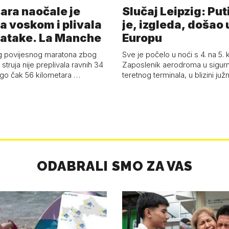
ara naočale je
Slučaj Leipzig: Put
a voskom i plivala
je, izgleda, došao 
batake. La Manche
Europu
g povijesnog maratona zbog
Sve je počelo u noći s 4. na 5.
struja nije preplivala ravnih 34
Zaposlenik aerodroma u sigur
ego čak 56 kilometara …
teretnog terminala, u blizini ju