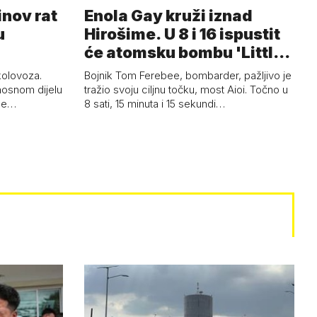
inov rat
Enola Gay kruži iznad
u
Hirošime. U 8 i 16 ispustit
će atomsku bombu 'Little
Boy'
 kolovoza.
Bojnik Tom Ferebee, bombarder, pažljivo je
nosnom dijelu
tražio svoju ciljnu točku, most Aioi. Točno u
žne…
8 sati, 15 minuta i 15 sekundi…