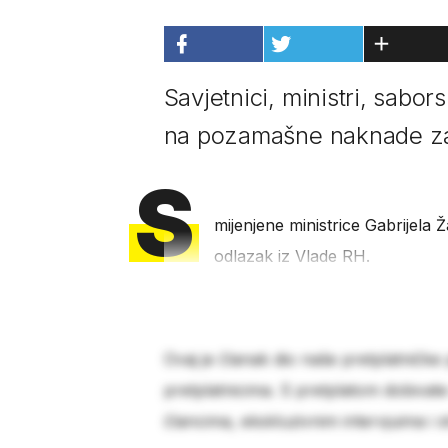
Savjetnici, ministri, sabor
na pozamašne naknade z
S
mijenjene ministrice Gabrijela
odlazak iz Vlade RH.
Ovaj je članak dio naše pretplatničke
pretplatnicima. S pretplatom dobivat
člancima, ekskluzivnim intervjuima i 