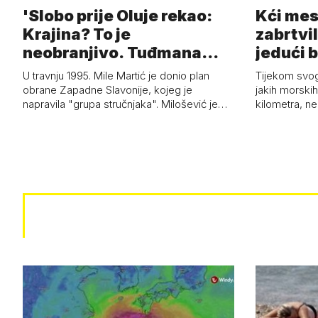
'Slobo prije Oluje rekao:
Kći mes
Krajina? To je
zabrtvil
neobranjivo. Tuđmana
jedući 
zvao Krivousti'
U travnju 1995. Mile Martić je donio plan
Tijekom svo
obrane Zapadne Slavonije, kojeg je
jakih morskih 
napravila "grupa stručnjaka". Milošević je…
kilometra, n