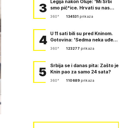
Legija nakon Oluje: 'Mi Srbi
3
smo pič*ice. Hrvati su nas
pomeli!'
360°
134531
prikaza
U 11 sati bili su pred Kninom.
4
Gotovina: 'Sedma neka uđe,
4. gardijska neka g…
360°
123277
prikaza
Srbija se i danas pita: Zašto je
5
Knin pao za samo 24 sata?
360°
110689
prikaza