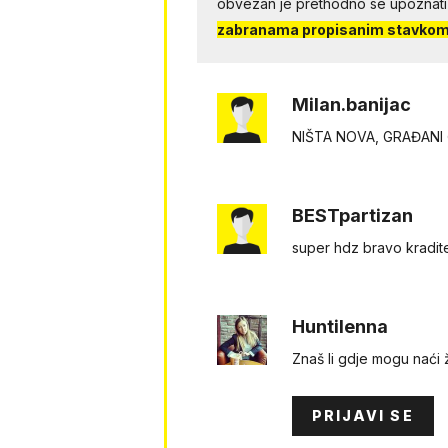
obvezan je prethodno se upoznati
zabranama propisanim stavkom 
Milan.banijac
NIŠTA NOVA, GRAĐANI 
BESTpartizan
super hdz bravo kradite
Huntilenna
Znaš li gdje mogu naći
PRIJAVI SE