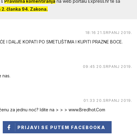
 s
Pravilima komentiranja
na web portalu Express.hr te sa
2. članka 94. Zakona.
18:16 21.SRPANJ 2019.
ĆE I DALJE KOPATI PO SMETLIŠTIMA I KUPITI PRAZNE BOCE.
09:45 20.SRPANJ 2019.
 nas.
01:33 20.SRPANJ 2019.
 ženu za jednu noć? Idite na > > > www.Bredhot.Com
PRIJAVI SE
PUTEM FACEBOOKA