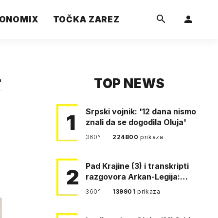
ONOMIX
TOČKA ZAREZ
TOP NEWS
a
Srpski vojnik: '12 dana nismo
1
znali da se dogodila Oluja'
360°
224800
prikaza
Pad Krajine (3) i transkripti
2
razgovora Arkan-Legija:
'Čujem, prelazite ustašam…
360°
139901
prikaza