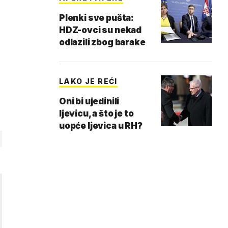
Plenki sve pušta:
HDZ-ovci su nekad
odlazili zbog barake
LAKO JE REĆI
Oni bi ujedinili
ljevicu, a što je to
uopće ljevica u RH?