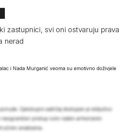
ski zastupnici, svi oni ostvaruju prava
a nerad
 Žalac i Nada Murganić veoma su emotivno doživjele
 ponude. Cjelokupni sadržaj dostupan je isključivo
e neograničen pristup svim našim arhiviranim
stručnim analizama.