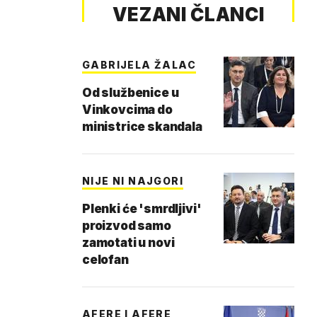
VEZANI ČLANCI
GABRIJELA ŽALAC
Od službenice u
Vinkovcima do
ministrice skandala
NIJE NI NAJGORI
Plenki će 'smrdljivi'
proizvod samo
zamotati u novi
celofan
AFERE I AFERE