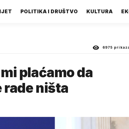
IJET
POLITIKA I DRUŠTVO
KULTURA
EK
6975
prikaz
a mi plaćamo da
 rade ništa