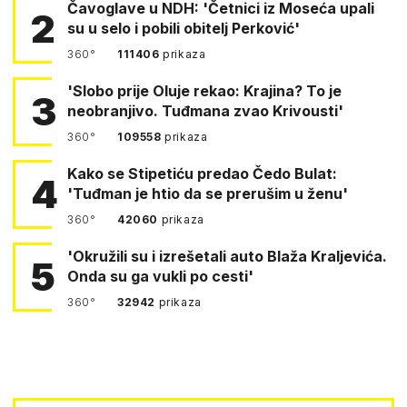
Čavoglave u NDH: 'Četnici iz Moseća upali
2
su u selo i pobili obitelj Perković'
360°
111406
prikaza
'Slobo prije Oluje rekao: Krajina? To je
3
neobranjivo. Tuđmana zvao Krivousti'
360°
109558
prikaza
Kako se Stipetiću predao Čedo Bulat:
4
'Tuđman je htio da se prerušim u ženu'
360°
42060
prikaza
'Okružili su i izrešetali auto Blaža Kraljevića.
5
Onda su ga vukli po cesti'
360°
32942
prikaza