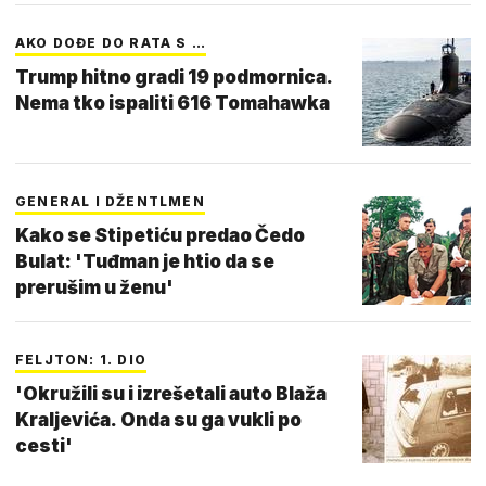
AKO DOĐE DO RATA S …
Trump hitno gradi 19 podmornica.
Nema tko ispaliti 616 Tomahawka
GENERAL I DŽENTLMEN
Kako se Stipetiću predao Čedo
Bulat: 'Tuđman je htio da se
prerušim u ženu'
FELJTON: 1. DIO
'Okružili su i izrešetali auto Blaža
Kraljevića. Onda su ga vukli po
cesti'