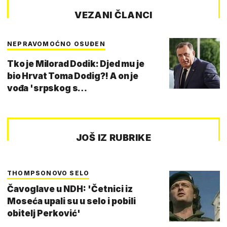
VEZANI ČLANCI
NEPRAVOMOĆNO OSUĐEN
Tko je Milorad Dodik: Djed mu je
bio Hrvat Toma Dodig?! A on je
vođa 'srpskog s…
JOŠ IZ RUBRIKE
THOMPSONOVO SELO
Čavoglave u NDH: 'Četnici iz
Moseća upali su u selo i pobili
obitelj Perković'