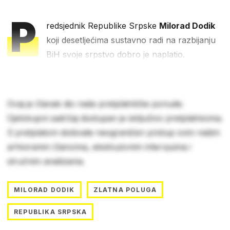
P
redsjednik Republike Srpske
Milorad Dodik
koji desetljećima sustavno radi na razbijanju
BiH svoje srpstvo dobro je naplatio.
Ovaj je članak dio naše pretplatničke ponude.
Cjelokupni sadržaj dostupan je isključivo pretplatnicima.
S pretplatom dobivate neograničen pristup svim našim
arhiviranim člancima, ekskluzivnim intervjuima i
stručnim analizama.
MILORAD DODIK
ZLATNA POLUGA
REPUBLIKA SRPSKA