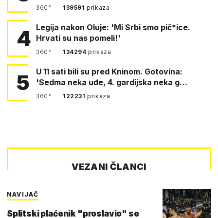
360°
139591
prikaza
Legija nakon Oluje: 'Mi Srbi smo pič*ice.
4
Hrvati su nas pomeli!'
360°
134294
prikaza
U 11 sati bili su pred Kninom. Gotovina:
5
'Sedma neka uđe, 4. gardijska neka g…
360°
122231
prikaza
VEZANI ČLANCI
NAVIJAČ
Splitski plaćenik "proslavio" se