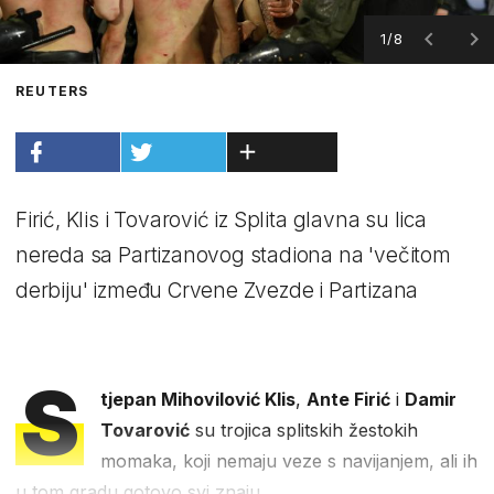
1/8
REUTERS
Firić, Klis i Tovarović iz Splita glavna su lica
nereda sa Partizanovog stadiona na 'večitom
derbiju' između Crvene Zvezde i Partizana
S
tjepan Mihovilović Klis
,
Ante Firić
i
Damir
Tovarović
su trojica splitskih žestokih
momaka, koji nemaju veze s navijanjem, ali ih
u tom gradu gotovo svi znaju.