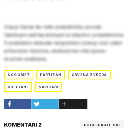
Ovaj je članak dio naše pretplatničke ponude.
Cjelokupni sadržaj dostupan je isključivo pretplatnicima.
S pretplatom dobivate neograničen pristup svim našim
arhiviranim člancima, ekskluzivnim intervjuima i
stručnim analizama.
NOGOMET
PARTIZAN
CRVENA ZVEZDA
HULIGANI
NAVIJAČI
KOMENTARI 2
POGLEDAJTE SVE