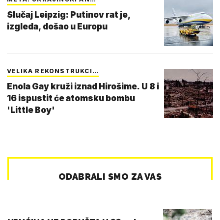
Slučaj Leipzig: Putinov rat je,
izgleda, došao u Europu
VELIKA REKONSTRUKCI…
Enola Gay kruži iznad Hirošime. U 8 i
16 ispustit će atomsku bombu
'Little Boy'