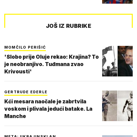
JOŠ IZ RUBRIKE
MOMČILO PERIŠIĆ
'Slobo prije Oluje rekao: Krajina? To
je neobranjivo. Tuđmana zvao
Krivousti'
GERTRUDE EDERLE
Kći mesara naočale je zabrtvila
voskom i plivala jedući batake. La
Manche
META: UKRAJINSKI AN…