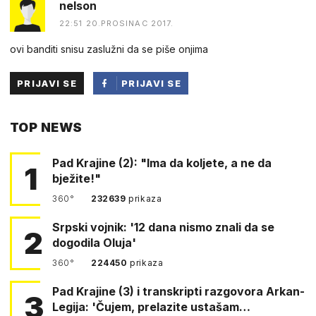
nelson
22:51 20.PROSINAC 2017.
ovi banditi snisu zaslužni da se piše onjima
PRIJAVI SE
PRIJAVI SE
PUTEM
TOP NEWS
FACEBOOKA
Pad Krajine (2): "Ima da koljete, a ne da
1
bježite!"
360°
232639
prikaza
Srpski vojnik: '12 dana nismo znali da se
2
dogodila Oluja'
360°
224450
prikaza
Pad Krajine (3) i transkripti razgovora Arkan-
3
Legija: 'Čujem, prelazite ustašam…