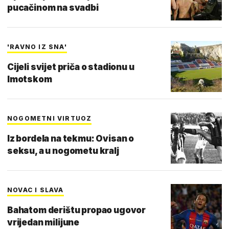
pucačinom na svadbi
'RAVNO IZ SNA'
Cijeli svijet priča o stadionu u
Imotskom
NOGOMETNI VIRTUOZ
Iz bordela na tekmu: Ovisan o
seksu, a u nogometu kralj
NOVAC I SLAVA
Bahatom derištu propao ugovor
vrijedan milijune