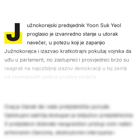
J
užnokorejski predsjednik Yoon Suk Yeol
proglasio je izvanredno stanje u utorak
navečer, u potezu koji je zapanjio
Južnokorejce i izazvao kratkotrajni pokušaj vojnika da
uđu u parlament, no zastupnici i prosvjednici brzo su
reagirali na najozbiljniji izazov demokraciji u toj zemlji
od osamdesetih godina prošlog stoljeća.
Ovaj je članak dio naše pretplatničke ponude.
Cjelokupni sadržaj dostupan je isključivo pretplatnicima.
S pretplatom dobivate neograničen pristup svim našim
arhiviranim člancima, ekskluzivnim intervjuima i