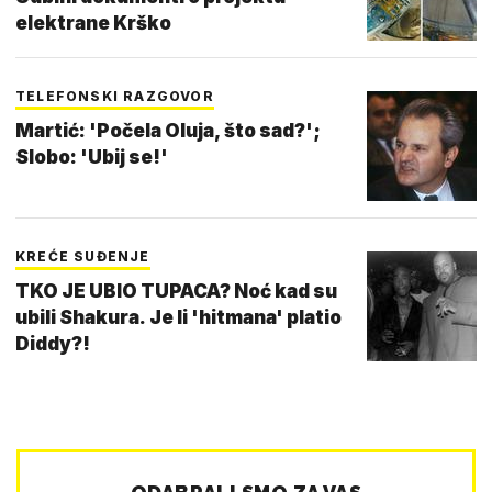
elektrane Krško
TELEFONSKI RAZGOVOR
Martić: 'Počela Oluja, što sad?';
Slobo: 'Ubij se!'
KREĆE SUĐENJE
TKO JE UBIO TUPACA? Noć kad su
ubili Shakura. Je li 'hitmana' platio
Diddy?!