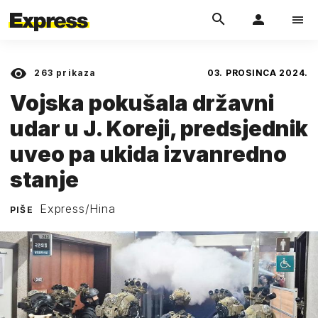
263
prikaza
03. PROSINCA 2024.
Vojska pokušala državni
udar u J. Koreji, predsjednik
uveo pa ukida izvanredno
stanje
Express/Hina
PIŠE