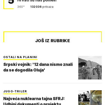
5
360°
132036
prikaza
JOŠ IZ RUBRIKE
OSTALI NA PLANINI
Srpski vojnik: '12 dana nismo znali
da se dogodila Oluja'
JUGO-TRILER
Najveća nuklearna tajna SFRJ:
Udbini dokumenti o projektu