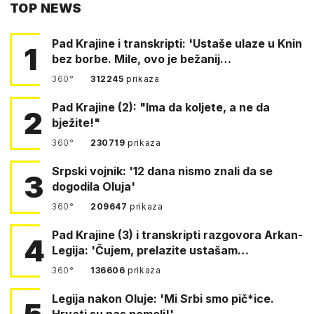
TOP NEWS
FACEBOOKA
Pad Krajine i transkripti: 'Ustaše ulaze u Knin
1
bez borbe. Mile, ovo je bežanij…
360°
312245
prikaza
Pad Krajine (2): "Ima da koljete, a ne da
2
bježite!"
360°
230719
prikaza
Srpski vojnik: '12 dana nismo znali da se
3
dogodila Oluja'
360°
209647
prikaza
Pad Krajine (3) i transkripti razgovora Arkan-
4
Legija: 'Čujem, prelazite ustašam…
360°
136606
prikaza
Legija nakon Oluje: 'Mi Srbi smo pič*ice.
Hrvati su nas pomeli!'