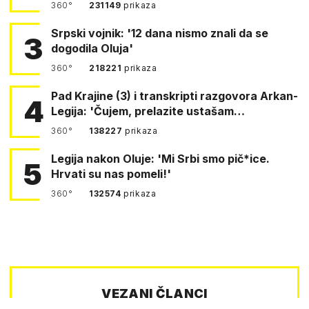
360°
231149
prikaza
Srpski vojnik: '12 dana nismo znali da se
3
dogodila Oluja'
360°
218221
prikaza
Pad Krajine (3) i transkripti razgovora Arkan-
4
Legija: 'Čujem, prelazite ustašam…
360°
138227
prikaza
Legija nakon Oluje: 'Mi Srbi smo pič*ice.
5
Hrvati su nas pomeli!'
360°
132574
prikaza
VEZANI ČLANCI