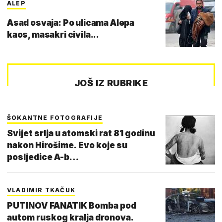
ALEP
Asad osvaja: Po ulicama Alepa
kaos, masakri civila...
JOŠ IZ RUBRIKE
ŠOKANTNE FOTOGRAFIJE
Svijet srlja u atomski rat 81 godinu
nakon Hirošime. Evo koje su
posljedice A-b…
VLADIMIR TKAČUK
PUTINOV FANATIK Bomba pod
autom ruskog kralja dronova.