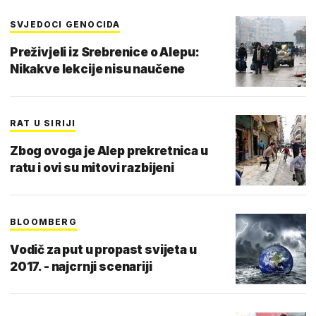
SVJEDOCI GENOCIDA
Preživjeli iz Srebrenice o Alepu:
Nikakve lekcije nisu naučene
RAT U SIRIJI
Zbog ovoga je Alep prekretnica u
ratu i ovi su mitovi razbijeni
BLOOMBERG
Vodič za put u propast svijeta u
2017. - najcrnji scenariji