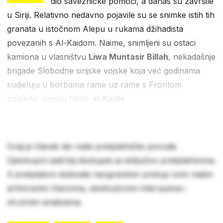
dio savezničke pomoći, a danas su završile
u Siriji. Relativno nedavno pojavile su se snimke istih tih
granata u istočnom Alepu u rukama džihadista
povezanih s Al-Kaidom. Naime, snimljeni su ostaci
kamiona u vlasništvu
Liwa Muntasir Billah
, nekadašnje
brigade Slobodne sirijske vojske koja već godinama
sudjeluju u borbama rame uz rame s Frontom
pobjede, sirijske filijale
al-Kaide
.
Ovaj je članak dio naše pretplatničke ponude.
Cjelokupni sadržaj dostupan je isključivo pretplatnicima.
S pretplatom dobivate neograničen pristup svim našim
arhiviranim člancima, ekskluzivnim intervjuima i
stručnim analizama.