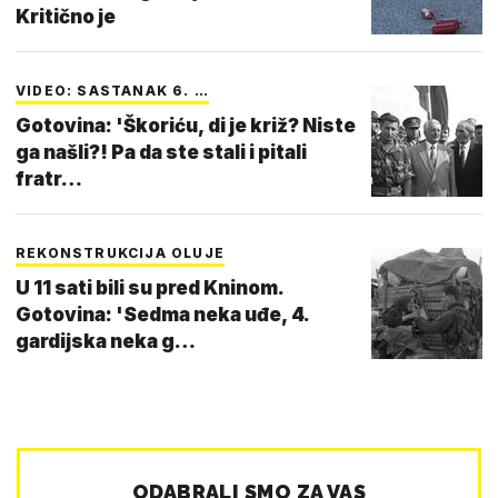
Kritično je
VIDEO: SASTANAK 6. …
Gotovina: 'Škoriću, di je križ? Niste
ga našli?! Pa da ste stali i pitali
fratr…
REKONSTRUKCIJA OLUJE
U 11 sati bili su pred Kninom.
Gotovina: 'Sedma neka uđe, 4.
gardijska neka g…