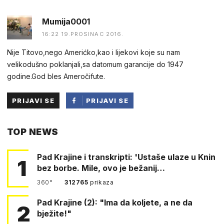
Mumija0001
16:22 19.PROSINAC 2016.
Nije Titovo,nego Amerićko,kao i lijekovi koje su nam
velikodušno poklanjali,sa datomum garancije do 1947
godine.God bles Ameročifute.
PRIJAVI SE
PRIJAVI SE
PUTEM
TOP NEWS
FACEBOOKA
Pad Krajine i transkripti: 'Ustaše ulaze u Knin
1
bez borbe. Mile, ovo je bežanij…
360°
312765
prikaza
Pad Krajine (2): "Ima da koljete, a ne da
2
bježite!"