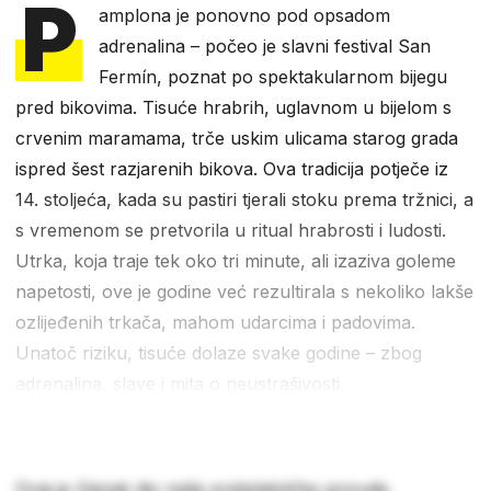
P
amplona je ponovno pod opsadom
adrenalina – počeo je slavni festival San
Fermín, poznat po spektakularnom bijegu
pred bikovima. Tisuće hrabrih, uglavnom u bijelom s
crvenim maramama, trče uskim ulicama starog grada
ispred šest razjarenih bikova. Ova tradicija potječe iz
14. stoljeća, kada su pastiri tjerali stoku prema tržnici, a
s vremenom se pretvorila u ritual hrabrosti i ludosti.
Utrka, koja traje tek oko tri minute, ali izaziva goleme
napetosti, ove je godine već rezultirala s nekoliko lakše
ozlijeđenih trkača, mahom udarcima i padovima.
Unatoč riziku, tisuće dolaze svake godine – zbog
adrenalina, slave i mita o neustrašivosti.
Ovaj je članak dio naše pretplatničke ponude.