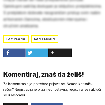
Cjelokupni sadržaj dostupan je isključivo pretplatnicima.
S pretplatom dobivate neograničen pristup svim našim
arhiviranim člancima, ekskluzivnim intervjuima i
stručnim analizama.
PAMPLONA
SAN FERMIN
Komentiraj, znaš da želiš!
Za komentiranje je potrebno prijaviti se. Nemaš korisnički
račun? Registracija je brza i jednostavna, registriraj se i uključi
se u raspravu.