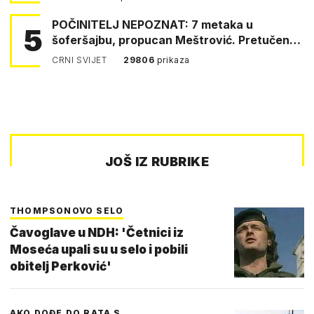
POČINITELJ NEPOZNAT: 7 metaka u
5
šoferšajbu, propucan Meštrović. Pretučen
Pejin
CRNI SVIJET
29806
prikaza
JOŠ IZ RUBRIKE
THOMPSONOVO SELO
Čavoglave u NDH: 'Četnici iz
Moseća upali su u selo i pobili
obitelj Perković'
AKO DOĐE DO RATA S …