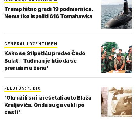
Trump hitno gradi 19 podmornica.
Nema tko ispaliti 616 Tomahawka
GENERAL I DŽENTLMEN
Kako se Stipetiću predao Čedo
Bulat: 'Tuđman je htio da se
prerušim u ženu'
FELJTON: 1. DIO
'Okružili su i izrešetali auto Blaža
Kraljevića. Onda su ga vukli po
cesti'