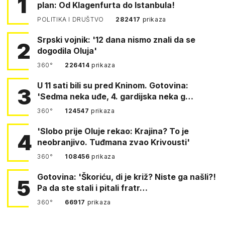
1
plan: Od Klagenfurta do Istanbula!
POLITIKA I DRUŠTVO
282417
prikaza
Srpski vojnik: '12 dana nismo znali da se
2
dogodila Oluja'
360°
226414
prikaza
U 11 sati bili su pred Kninom. Gotovina:
3
'Sedma neka uđe, 4. gardijska neka g…
360°
124547
prikaza
'Slobo prije Oluje rekao: Krajina? To je
4
neobranjivo. Tuđmana zvao Krivousti'
360°
108456
prikaza
Gotovina: 'Škoriću, di je križ? Niste ga našli?!
5
Pa da ste stali i pitali fratr…
360°
66917
prikaza