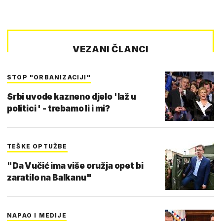
VEZANI ČLANCI
STOP "ORBANIZACIJI"
Srbi uvode kazneno djelo 'laž u
politici ' - trebamo li i mi?
TEŠKE OPTUŽBE
"Da Vučić ima više oružja opet bi
zaratilo na Balkanu"
NAPAO I MEDIJE