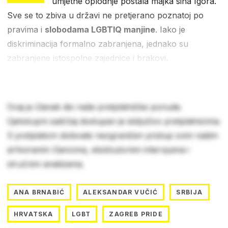
umjetne oplodnje postala majka sina Igora.
Sve se to zbiva u državi ne pretjerano poznatoj po
pravima i
slobodama LGBTIQ manjine
. Iako je
diskriminacija formalno zabranjena, jednako su
zabranjene istospolne zajednice i brakovi.
Ovaj je članak dio naše pretplatničke ponude.
Cjelokupni sadržaj dostupan je isključivo pretplatnicima.
S pretplatom dobivate neograničen pristup svim našim
arhiviranim člancima, ekskluzivnim intervjuima i
stručnim analizama.
ANA BRNABIĆ
ALEKSANDAR VUČIĆ
SRBIJA
HRVATSKA
LGBT
ZAGREB PRIDE