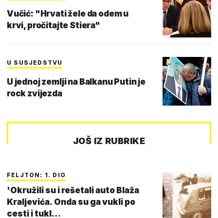
Vučić: "Hrvati žele da odem u
krvi, pročitajte Stiera"
U SUSJEDSTVU
U jednoj zemlji na Balkanu Putin je
rock zvijezda
JOŠ IZ RUBRIKE
FELJTON: 1. DIO
'Okružili su i rešetali auto Blaža
Kraljevića. Onda su ga vukli po
cesti i tukl…