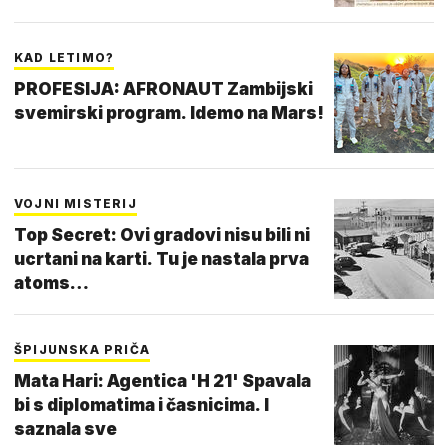
KAD LETIMO?
PROFESIJA: AFRONAUT Zambijski
svemirski program. Idemo na Mars!
VOJNI MISTERIJ
Top Secret: Ovi gradovi nisu bili ni
ucrtani na karti. Tu je nastala prva
atoms…
ŠPIJUNSKA PRIČA
Mata Hari: Agentica 'H 21' Spavala
bi s diplomatima i časnicima. I
saznala sve