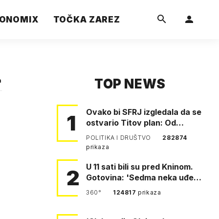
ONOMIX
TOČKA ZAREZ
TOP NEWS
a
Ovako bi SFRJ izgledala da se
1
ostvario Titov plan: Od
Klagenfurta do Istanbula!
POLITIKA I DRUŠTVO
282874
prikaza
U 11 sati bili su pred Kninom.
2
Gotovina: 'Sedma neka uđe,
4. gardijska neka g…
360°
124817
prikaza