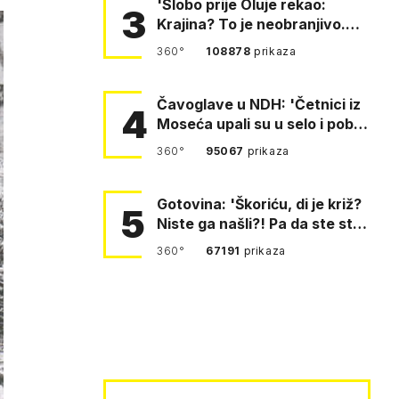
'Slobo prije Oluje rekao:
3
Krajina? To je neobranjivo.
Tuđmana zvao Krivousti'
360°
108878
prikaza
Čavoglave u NDH: 'Četnici iz
4
Moseća upali su u selo i pobili
obitelj Perković'
360°
95067
prikaza
Gotovina: 'Škoriću, di je križ?
5
Niste ga našli?! Pa da ste stali
i pitali fratr…
360°
67191
prikaza