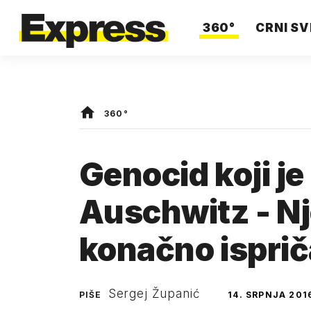
360°
CRNI SV
360°
Genocid koji je
Auschwitz - N
konačno isprič
Sergej Županić
PIŠE
14. SRPNJA 201