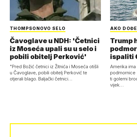
THOMPSONOVO SELO
AKO DOĐE
Čavoglave u NDH: 'Četnici
Trump h
iz Moseća upali su u selo i
podmor
pobili obitelj Perković'
ispalit
"Pred Božić četnici iz Žitnića i Moseća otišli
Amerika ima 
u Čavoglave, pobili obitelj Perković te
podmornice 
otjerali blago. Baljački četnici…
ti golemi bro
vijek…