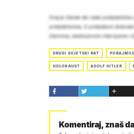
Ovaj je članak dio naše pretplatničke
pretplatnicima. S pretplatom dobivat
člancima, ekskluzivnim intervjuima i 
DRUGI SVJETSKI RAT
PORAJMO
HOLOKAUST
ADOLF HITLER
Komentiraj, znaš da