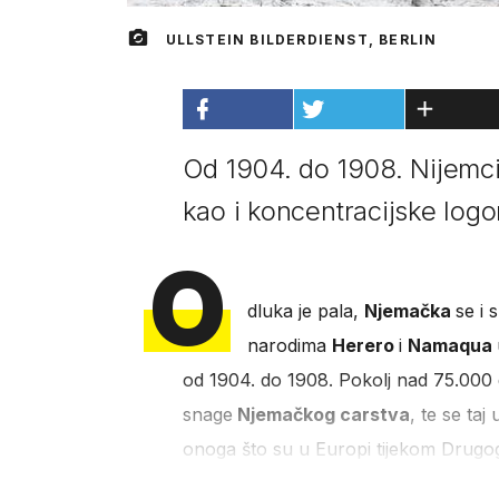
ULLSTEIN BILDERDIENST, BERLIN
Od 1904. do 1908. Nijemci
kao i koncentracijske logore
O
dluka je pala,
Njemačka
se i 
narodima
Herero
i
Namaqua
od 1904. do 1908. Pokolj nad 75.000
snage
Njemačkog carstva
, te se ta
onoga što su u Europi tijekom Drugog s