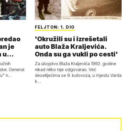
FELJTON: 1. DIO
 predao
'Okružili su i izrešetali
an je
auto Blaža Kraljevića.
m u
Onda su ga vukli po cesti'
jučnih
Za ubojstvo Blaža Kraljevića 1992. godine
ske. General
nikad nitko nije odgovarao. Već
uju" n…
desetljećima se 9. kolovoza, u mjestu Varda
k…