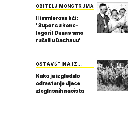
OBITELJ MONSTRUMA
Himmlerova kći:
'Super su konc-
logori! Danas smo
ručali u Dachauu'
OSTAVŠTINA IZ
PROŠL…
Kako je izgledalo
odrastanje djece
zloglasnih nacista