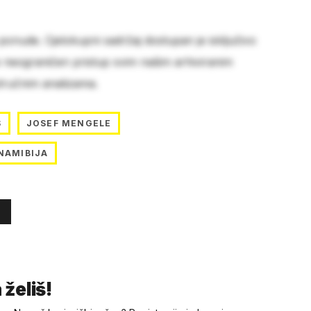
 ponude. Cjelokupni sadržaj dostupan je isključivo
e neograničen pristup svim našim arhiviranim
stručnim analizama.
S
JOSEF MENGELE
NAMIBIJA
 želiš!