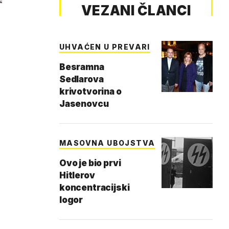
VEZANI ČLANCI
UHVAĆEN U PREVARI
Besramna
Sedlarova
krivotvorina o
Jasenovcu
MASOVNA UBOJSTVA
Ovo je bio prvi
Hitlerov
koncentracijski
logor