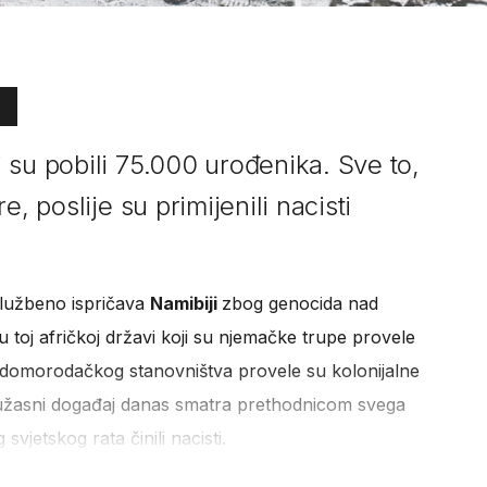
 su pobili 75.000 urođenika. Sve to,
, poslije su primijenili nacisti
službeno ispričava
Namibiji
zbog genocida nad
u toj afričkoj državi koji su njemačke trupe provele
 domorodačkog stanovništva provele su kolonijalne
j užasni događaj danas smatra prethodnicom svega
vjetskog rata činili nacisti.