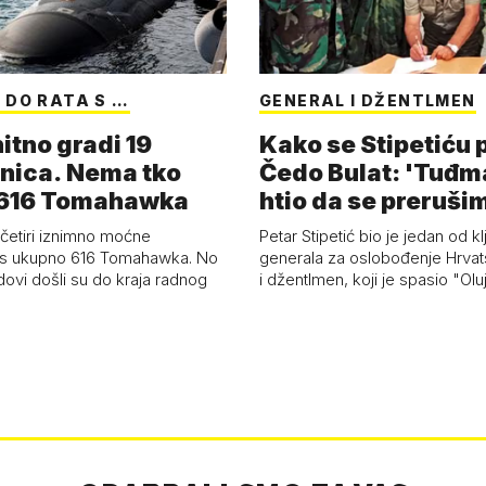
 DO RATA S …
GENERAL I DŽENTLMEN
itno gradi 19
Kako se Stipetiću
nica. Nema tko
Čedo Bulat: 'Tuđm
i 616 Tomahawka
htio da se preruši
ženu'
četiri iznimno moćne
Petar Stipetić bio je jedan od kl
s ukupno 616 Tomahawka. No
generala za oslobođenje Hrvat
dovi došli su do kraja radnog
i džentlmen, koji je spasio "Ol