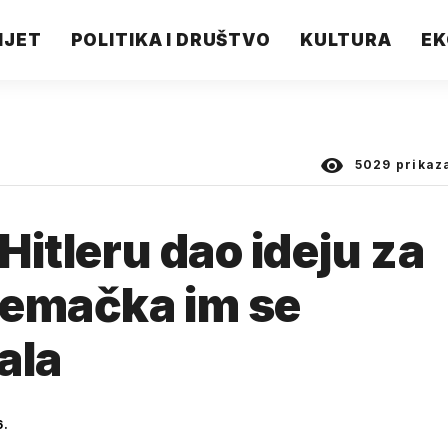
IJET
POLITIKA I DRUŠTVO
KULTURA
EK
5029
prikaz
 Hitleru dao ideju za
jemačka im se
ala
6.