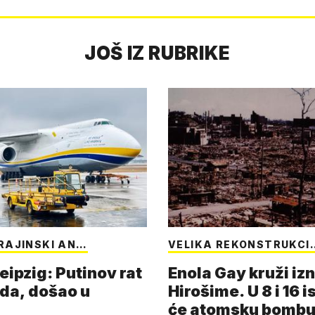
JOŠ IZ RUBRIKE
RAJINSKI AN…
VELIKA REKONSTRUKCI
eipzig: Putinov rat
Enola Gay kruži iz
eda, došao u
Hirošime. U 8 i 16 i
će atomsku bombu 