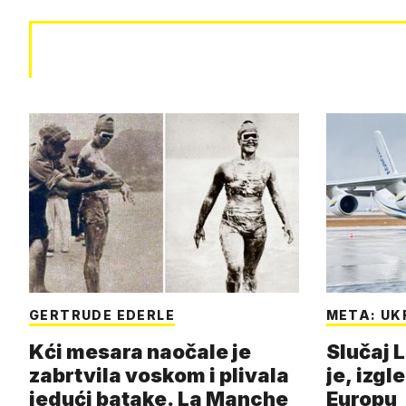
GERTRUDE EDERLE
META: UK
Kći mesara naočale je
Slučaj L
zabrtvila voskom i plivala
je, izgl
jedući batake. La Manche
Europu