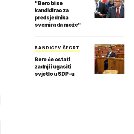
"Bero bi se
kandidirao za
predsjednika
svemira da može"
BANDIĆEV ŠEGRT
Bero će ostati
zadnji i ugasiti
svjetlo u SDP-u