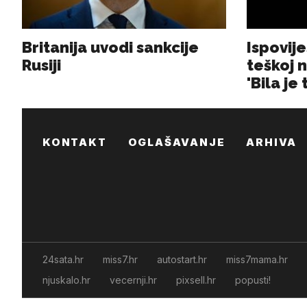
KONTAKT
OGLAŠAVANJE
ARHIVA
24sata.hr
miss7.hr
autostart.hr
miss7mama.hr
njuskalo.hr
vecernji.hr
pixsell.hr
popusti!