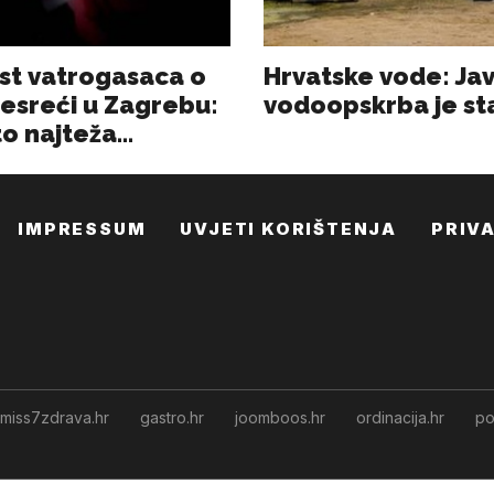
IMPRESSUM
UVJETI KORIŠTENJA
PRIV
miss7zdrava.hr
gastro.hr
joomboos.hr
ordinacija.hr
po