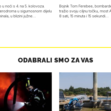
Boy'
 u noći s 4. na 5. kolovoza.
Bojnik Tom Ferebee, bombarder
erodroma u sigurnosnom dijelu
tražio svoju ciljnu točku, most 
inala, u blizini južne…
8 sati, 15 minuta i 15 sekundi…