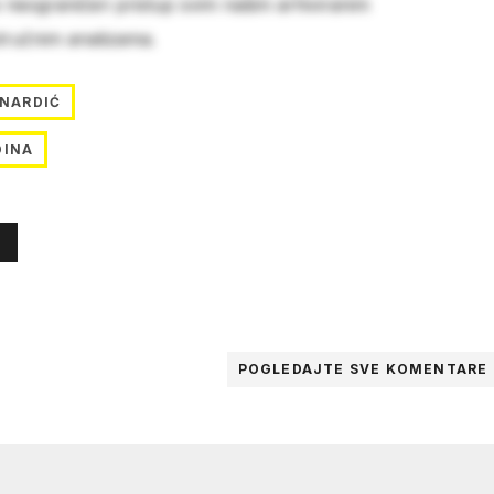
e neograničen pristup svim našim arhiviranim
stručnim analizama.
RNARDIĆ
DINA
POGLEDAJTE SVE
KOMENTARE