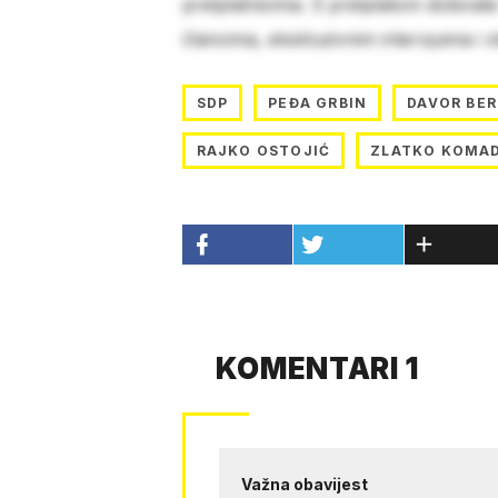
pretplatnicima. S pretplatom dobivat
člancima, ekskluzivnim intervjuima i 
SDP
PEĐA GRBIN
DAVOR BE
RAJKO OSTOJIĆ
ZLATKO KOMA
KOMENTARI 1
Važna obavijest