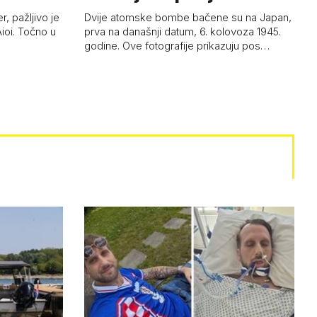
b…
, pažljivo je
Dvije atomske bombe bačene su na Japan,
Aioi. Točno u
prva na današnji datum, 6. kolovoza 1945.
godine. Ove fotografije prikazuju pos…