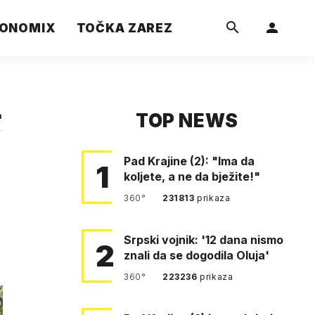
ONOMIX
TOČKA ZAREZ
TOP NEWS
a
Pad Krajine (2): "Ima da
1
koljete, a ne da bježite!"
360°
231813
prikaza
Srpski vojnik: '12 dana nismo
2
znali da se dogodila Oluja'
360°
223236
prikaza