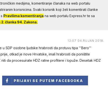
troničkim medijima, komentiranje članaka na web portalu
riranim korisnicima. Svaki korisnik koji želi komentirati članke
 s
Pravilima komentiranja
na web portalu Express.hr te sa
2. članka 94. Zakona.
12:07 04.RUJAN 2018.
e u SDP osobne ljudske hrabrosti da protuvu tipa ''Bero''
i prije, otkad je nove Hrvatske, imali hrabrosti da poništite
niti da procesuirate HDZ ratne profitere i lopuže. Desetak HDZ
PRIJAVI SE
PUTEM FACEBOOKA