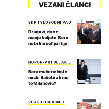
VEZANI ČLANCI
SDP I SLOBODNI PAD
Drugovi, da se
manje koljete, Bero
ne bi bio šef partije
HOROR-VRTULJAK
SDP-A
Beru muče nečiste
misli: Sabotira li me
to Milanović?
VOJKO OBERSNEL