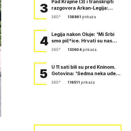
Pad Krajine (3) i transkripti
3
razgovora Arkan-Legija:
'Čujem, prelazite ustašam…
360°
138861
prikaza
Legija nakon Oluje: 'Mi Srbi
4
smo pič*ice. Hrvati su nas
pomeli!'
360°
133604
prikaza
U 11 sati bili su pred Kninom.
5
Gotovina: 'Sedma neka uđe,
4. gardijska neka g…
360°
116511
prikaza