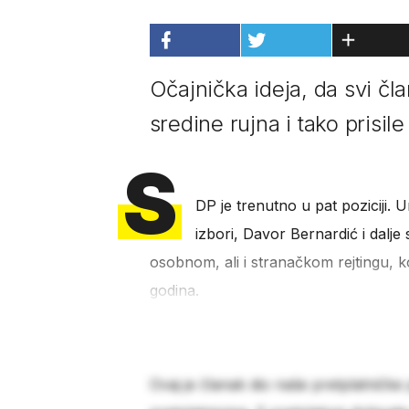
Očajnička ideja, da svi čl
sredine rujna i tako prisil
S
DP je trenutno u pat poziciji. 
izbori, Davor Bernardić i dalje
osobnom, ali i stranačkom rejtingu, k
godina.
Ovaj je članak dio naše pretplatničke