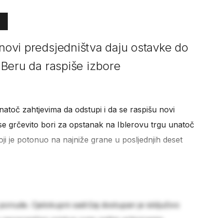
anovi predsjedništva daju ostavke do
e Beru da raspiše izbore
Unatoč zahtjevima da odstupi i da se raspišu novi
 se grčevito bori za opstanak na Iblerovu trgu unatoč
oji je potonuo na najniže grane u posljednjih deset
 ponude. Cjelokupni sadržaj dostupan je isključivo