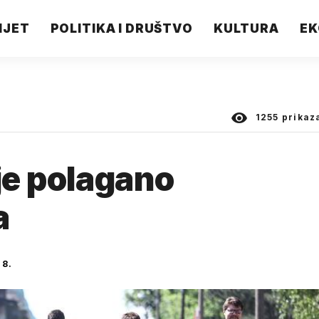
IJET
POLITIKA I DRUŠTVO
KULTURA
EK
1255
prikaz
je polagano
a
18.