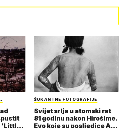
…
ŠOKANTNE FOTOGRAFIJE
nad
Svijet srlja u atomski rat
spustit
81 godinu nakon Hirošime.
'Little
Evo koje su posljedice A-