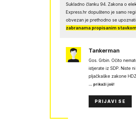
Sukladno članku 94. Zakona o elek
Express.hr dopušteno je samo regist
obvezan je prethodno se upoznati
zabranama propisanim stavkom 
Tankerman
Gos. Grbin. Očito nemat
istjerate iz SDP. Niste n
pljačkaške zakone HDZ 
... prikaži još!
PRIJAVI SE