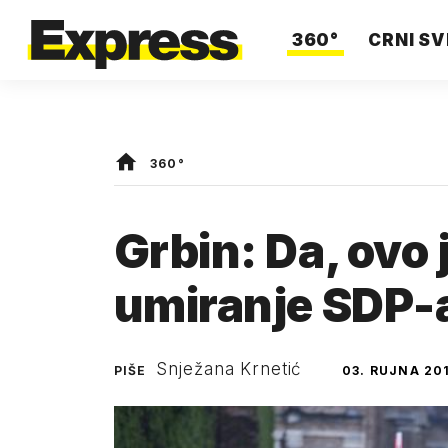
360°
CRNI SV
360°
Grbin: Da, ovo 
umiranje SDP-
Snježana Krnetić
PIŠE
03. RUJNA 20