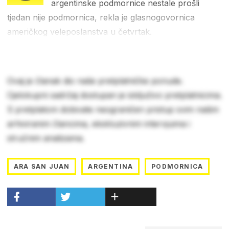
argentinske podmornice nestale prošli
tjedan nije podmornica, rekla je glasnogovornica
američkog veleposlanstva u četvrtak.
Ovaj je članak dio naše pretplatničke ponude.
Cjelokupni sadržaj dostupan je isključivo pretplatnicima.
S pretplatom dobivate neograničen pristup svim našim
arhiviranim člancima, ekskluzivnim intervjuima i
stručnim analizama.
ARA SAN JUAN
ARGENTINA
PODMORNICA