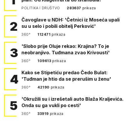
POLITIKA I DRUŠTVO
283637
prikaza
Čavoglave u NDH: 'Četnici iz Moseća upali
2
su u selo i pobili obitelj Perković'
360°
112471
prikaza
'Slobo prije Oluje rekao: Krajina? To je
3
neobranjivo. Tuđmana zvao Krivousti'
360°
109613
prikaza
Kako se Stipetiću predao Čedo Bulat:
4
'Tuđman je htio da se prerušim u ženu'
360°
42190
prikaza
'Okružili su i izrešetali auto Blaža Kraljevića.
5
Onda su ga vukli po cesti'
360°
33919
prikaza