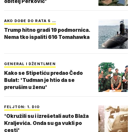
obitelj Perković'
AKO DOĐE DO RATA S …
Trump hitno gradi 19 podmornica.
Nema tko ispaliti 616 Tomahawka
GENERAL I DŽENTLMEN
Kako se Stipetiću predao Čedo
Bulat: 'Tuđman je htio da se
prerušim u ženu'
FELJTON: 1. DIO
'Okružili su i izrešetali auto Blaža
Kraljevića. Onda su ga vukli po
cesti'