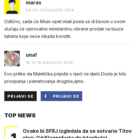
maras
09:20 17.KOLOVOZ 2016.
Odlično, sada će Msan opet imati posla sa državom u ovom
slučaju će vjerovatno ministarstvu obrane prodati na tisuće
tableta koje neće nikada koristiti.
una1
18:01 16.KOLOVOZ 2016.
Evo prilike da Maletička prijeđe s riječi na djelo.Dosta je bilo
prosipanja i pametovanja drugima,ajmo.
PRIJAVI SE
PRIJAVI SE
PUTEM
TOP NEWS
FACEBOOKA
Ovako bi SFRJ izgledala da se ostvario Titov
1
plan: Od Klagenfurta do Istanbula!