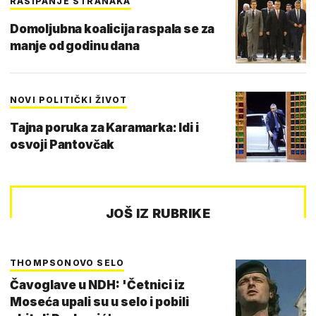
RASIPANJE STRANAKA
Domoljubna koalicija raspala se za
manje od godinu dana
NOVI POLITIČKI ŽIVOT
Tajna poruka za Karamarka: Idi i
osvoji Pantovčak
JOŠ IZ RUBRIKE
THOMPSONOVO SELO
Čavoglave u NDH: 'Četnici iz
Moseća upali su u selo i pobili