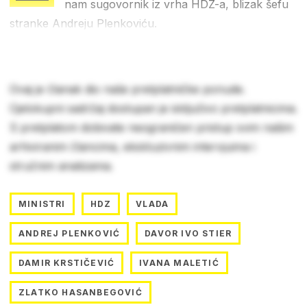
nam sugovornik iz vrha HDZ-a, blizak šefu
stranke Andreju Plenkoviću.
Ovaj je članak dio naše pretplatničke ponude.
Cjelokupni sadržaj dostupan je isključivo pretplatnicima.
S pretplatom dobivate neograničen pristup svim našim
arhiviranim člancima, ekskluzivnim intervjuima i
stručnim analizama.
MINISTRI
HDZ
VLADA
ANDREJ PLENKOVIĆ
DAVOR IVO STIER
DAMIR KRSTIČEVIĆ
IVANA MALETIĆ
ZLATKO HASANBEGOVIĆ