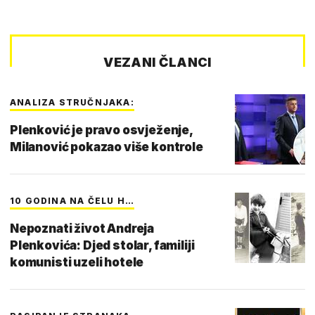
VEZANI ČLANCI
ANALIZA STRUČNJAKA:
Plenković je pravo osvježenje,
Milanović pokazao više kontrole
10 GODINA NA ČELU H…
Nepoznati život Andreja
Plenkovića: Djed stolar, familiji
komunisti uzeli hotele