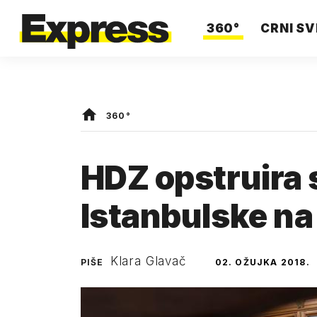
360°
CRNI SV
360°
HDZ opstruira 
Istanbulske na
Klara Glavač
PIŠE
02. OŽUJKA 2018.