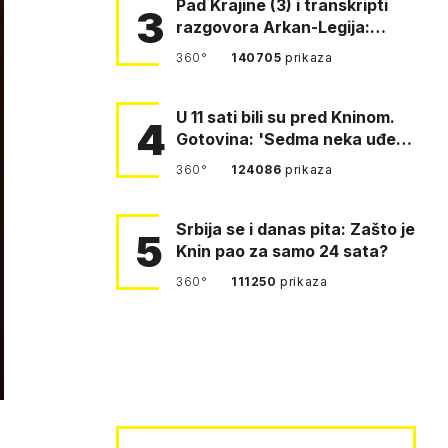
Pad Krajine (3) i transkripti
3
razgovora Arkan-Legija:
'Čujem, prelazite ustašam…
360°
140705
prikaza
U 11 sati bili su pred Kninom.
4
Gotovina: 'Sedma neka uđe,
4. gardijska neka g…
360°
124086
prikaza
Srbija se i danas pita: Zašto je
5
Knin pao za samo 24 sata?
360°
111250
prikaza