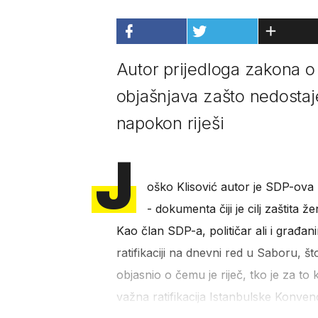
Autor prijedloga zakona o 
objašnjava zašto nedostaje 
napokon riješi
J
oško Klisović autor je SDP-ova p
- dokumenta čiji je cilj zaštita ž
Kao član SDP-a, političar ali i građani
ratifikaciji na dnevni red u Saboru, št
objasnio o čemu je riječ, tko je za to k
važna ratifikacija Istanbulske Konvenc