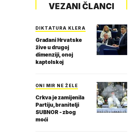
VEZANI ČLANCI
DIKTATURA KLERA
Građani Hrvatske
žive u drugoj
dimenziji, onoj
kaptolskoj
ONI MIR NE ŽELE
Crkva je zamijenila
Partiju, branitelji
SUBNOR - zbog
moći