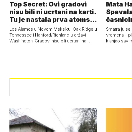
Top Secret: Ovi gradovi
Mata Har
nisu bili ni ucrtani na karti.
Spavala
Tu je nastala prva atoms…
časnici
Los Alamos u Novom Meksiku, Oak Ridge u
Smatra ju se
Tennessee i Hanford/Richland u državi
vremena - pl
Washington. Gradovi nisu bili ucrtani na …
klanjao sav m