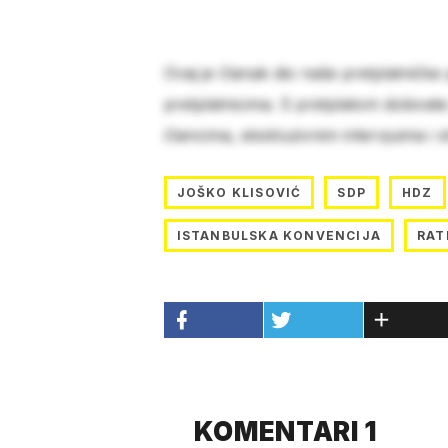
Ovaj je članak dio naše pretplatničke
pretplatnicima. S pretplatom dobivat
člancima, ekskluzivnim intervjuima i 
JOŠKO KLISOVIĆ
SDP
HDZ
ISTANBULSKA KONVENCIJA
RAT
KOMENTARI 1