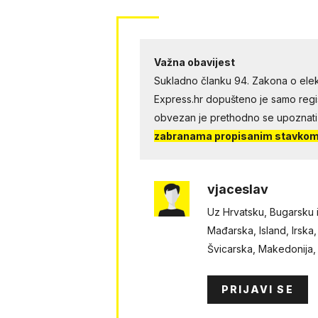
Važna obavijest
Sukladno članku 94. Zakona o elek
Express.hr dopušteno je samo regist
obvezan je prethodno se upoznati
zabranama propisanim stavkom 
vjaceslav
Uz Hrvatsku, Bugarsku i 
Mađarska, Island, Irska,
Švicarska, Makedonija, 
PRIJAVI SE