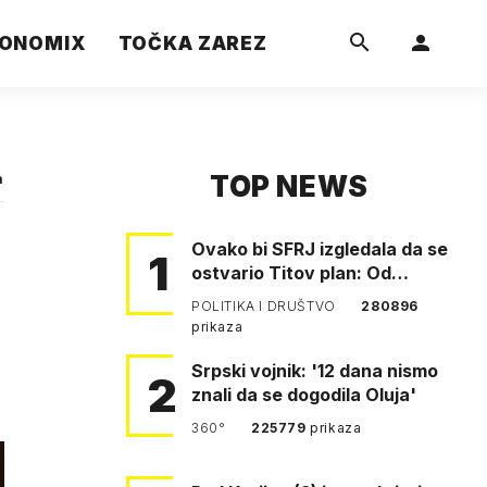
ONOMIX
TOČKA ZAREZ
TOP NEWS
a
Ovako bi SFRJ izgledala da se
1
ostvario Titov plan: Od
Klagenfurta do Istanbula!
POLITIKA I DRUŠTVO
280896
prikaza
Srpski vojnik: '12 dana nismo
2
znali da se dogodila Oluja'
360°
225779
prikaza