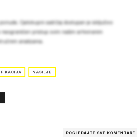
 ponude. Cjelokupni sadržaj dostupan je isključivo
e neograničen pristup svim našim arhiviranim
stručnim analizama.
IFIKACIJA
NASILJE
POGLEDAJTE SVE
KOMENTARE