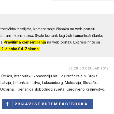
troničkim medijima, komentiranje članaka na web portalu
riranim korisnicima. Svaki korisnik koji želi komentirati članke
 s
Pravilima komentiranja
na web portalu Express.hr te sa
2. članka 94. Zakona.
02:28 03.OŽUJAK 2018.
Češku, Istanbulsku konvenciju nisu još ratificirale ni Grčka,
 Latvija, Lihtenštajn, Litva, Luksemburg, Moldavija, Slovačka,
Ukrajina i 'perjanica slobodnog svijeta' Ujedinjeno Kraljevstvo.
PRIJAVI SE
PUTEM FACEBOOKA