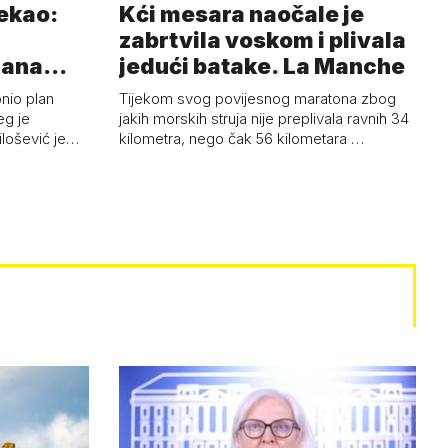
rekao:
Kći mesara naočale je
zabrtvila voskom i plivala
mana
jedući batake. La Manche
onio plan
Tijekom svog povijesnog maratona zbog
eg je
jakih morskih struja nije preplivala ravnih 34
ilošević je…
kilometra, nego čak 56 kilometara …