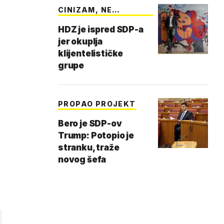
CINIZAM, NE
POLITIKA
HDZ je ispred SDP-a
jer okuplja
klijentelističke
grupe
PROPAO PROJEKT
Bero je SDP-ov
Trump: Potopio je
stranku, traže
novog šefa