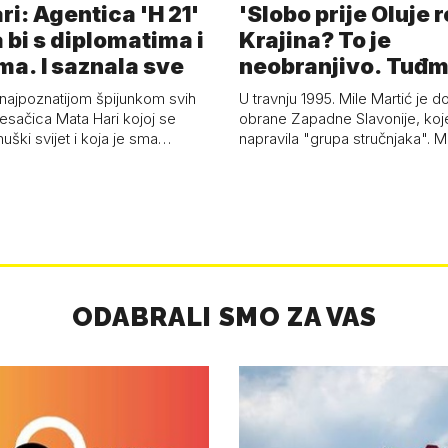
i: Agentica 'H 21'
'Slobo prije Oluje 
 bi s diplomatima i
Krajina? To je
ma. I saznala sve
neobranjivo. Tuđ
zvao Krivousti'
 najpoznatijom špijunkom svih
U travnju 1995. Mile Martić je d
esačica Mata Hari kojoj se
obrane Zapadne Slavonije, koj
uški svijet i koja je sma…
napravila "grupa stručnjaka". M