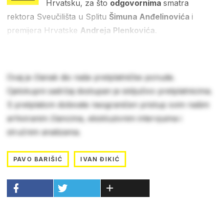
Hrvatsku, za što
odgovornima
smatra
rektora Sveučilišta u Splitu
Šimuna Anđelinovića
i
premijera Hrvatske
Andreja Plenkovića
.
Ovaj je članak dio naše pretplatničke ponude.
Cjelokupni sadržaj dostupan je isključivo pretplatnicima.
S pretplatom dobivate neograničen pristup svim našim
arhiviranim člancima, ekskluzivnim intervjuima i
stručnim analizama.
PAVO BARIŠIĆ
IVAN ĐIKIĆ