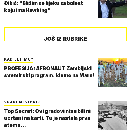
Đikić: "Bližim se lijeku za bolest
koju ima Hawking"
JOŠ IZ RUBRIKE
KAD LETIMO?
PROFESIJA: AFRONAUT Zambijski
svemirski program. Idemo na Mars!
VOJNI MISTERIJ
Top Secret: Ovi gradovi nisu bili ni
ucrtani na karti. Tu je nastala prva
atoms…