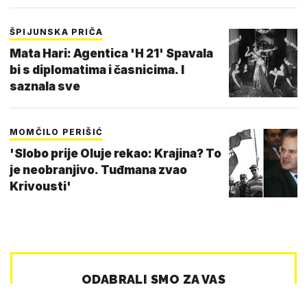
ŠPIJUNSKA PRIČA
Mata Hari: Agentica 'H 21' Spavala
bi s diplomatima i časnicima. I
saznala sve
MOMČILO PERIŠIĆ
'Slobo prije Oluje rekao: Krajina? To
je neobranjivo. Tuđmana zvao
Krivousti'