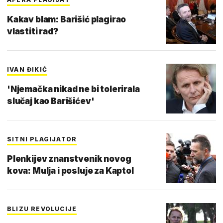
Kakav blam: Barišić plagirao
vlastiti rad?
IVAN ĐIKIĆ
'Njemačka nikad ne bi tolerirala
slučaj kao Barišićev'
SITNI PLAGIJATOR
Plenkijev znanstvenik novog
kova: Mulja i posluje za Kaptol
BLIZU REVOLUCIJE