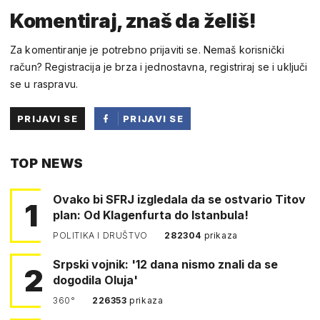
Komentiraj, znaš da želiš!
Za komentiranje je potrebno prijaviti se. Nemaš korisnički
račun? Registracija je brza i jednostavna, registriraj se i uključi
se u raspravu.
PRIJAVI SE
PRIJAVI SE
PUTEM
TOP NEWS
FACEBOOKA
Ovako bi SFRJ izgledala da se ostvario Titov
1
plan: Od Klagenfurta do Istanbula!
POLITIKA I DRUŠTVO
282304
prikaza
Srpski vojnik: '12 dana nismo znali da se
2
dogodila Oluja'
360°
226353
prikaza