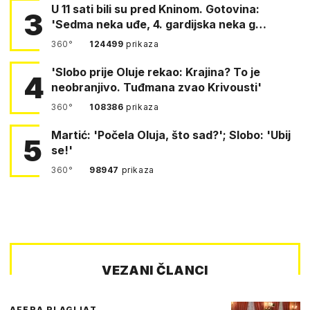
U 11 sati bili su pred Kninom. Gotovina:
3
'Sedma neka uđe, 4. gardijska neka g…
360°
124499
prikaza
'Slobo prije Oluje rekao: Krajina? To je
4
neobranjivo. Tuđmana zvao Krivousti'
360°
108386
prikaza
Martić: 'Počela Oluja, što sad?'; Slobo: 'Ubij
5
se!'
360°
98947
prikaza
VEZANI ČLANCI
AFERA PLAGIJAT