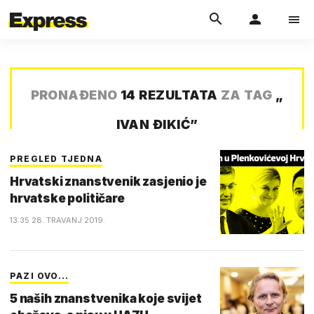
PRONAĐENO
14 REZULTATA
ZA TAG
„
IVAN ĐIKIĆ
”
PREGLED TJEDNA
Hrvatski znanstvenik zasjenio je
hrvatske političare
13:35 28. TRAVANJ 2019.
PAZI OVO...
5 naših znanstvenika koje svijet