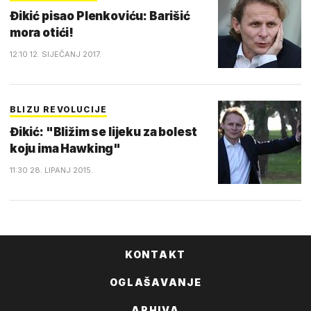
Đikić pisao Plenkoviću: Barišić
mora otići!
12:10 12. SIJEČANJ 2017.
BLIZU REVOLUCIJE
Đikić: "Bližim se lijeku za bolest
koju ima Hawking"
11:30 28. LIPANJ 2015.
KONTAKT
OGLAŠAVANJE
ARHIVA