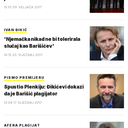
15:10 09. VELJAČA 2017.
IVAN ĐIKIĆ
'Njemačka nikad ne bi tolerirala
slučaj kao Barišićev'
16:15 20. SIJEČANJ 2017.
PISMO PREMIJERU
Spustio Plenkiju: Đikićevi dokazi
da je Barišić plagijator
13:08 17. SIJEČANJ 2017.
AFERA PLAGIJAT