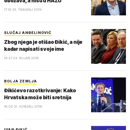
obožava, a nisu u HAZU
17:16 25. TRAVANJ 2019.
SLUČAJ ANĐELINOVIĆ
Zbog njega je otišao Đikić, a nije
kadar napisati svoje ime
19:27 24. RUJAN 2018.
BOLJA ZEMLJA
Đikićevo razotkrivanje: Kako
Hrvatska može biti sretnija
18:00 31. SVIBANJ 2018.
IVAN ĐIKIĆ