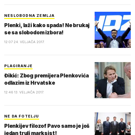
NESLOBODNA ZEMLJA
Plenki, laži kako spada! Ne brukaj
se sa slobodom izbora!
12:07 24. VELJAČA 2017.
PLAGIRANJE
Đikić: Zbog premijera Plenkovića
odlazim iz Hrvatske
12:46 13. VELJAČA 2017.
NE DA FOTELJU
Plenkijev filozof Pavo samo je još
jedan truli marksist!