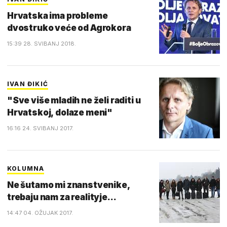
Hrvatska ima probleme
dvostruko veće od Agrokora
15:39 28. SVIBANJ 2018.
IVAN ĐIKIĆ
"Sve više mladih ne želi raditi u
Hrvatskoj, dolaze meni"
16:16 24. SVIBANJ 2017.
KOLUMNA
Ne šutamo mi znanstvenike,
trebaju nam za realityje...
14:47 04. OŽUJAK 2017.