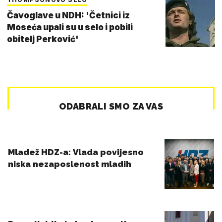
Čavoglave u NDH: 'Četnici iz
Moseća upali su u selo i pobili
obitelj Perković'