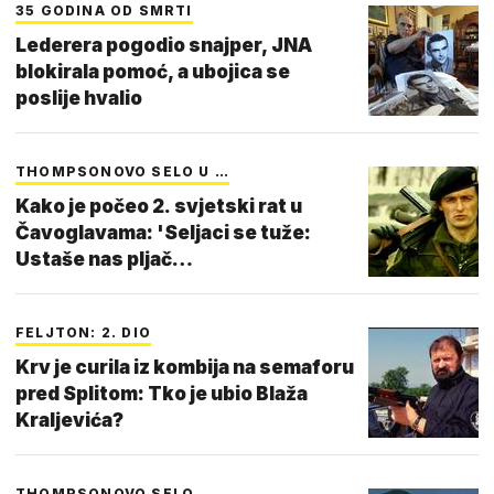
35 GODINA OD SMRTI
Lederera pogodio snajper, JNA
blokirala pomoć, a ubojica se
poslije hvalio
THOMPSONOVO SELO U …
Kako je počeo 2. svjetski rat u
Čavoglavama: 'Seljaci se tuže:
Ustaše nas pljač…
FELJTON: 2. DIO
Krv je curila iz kombija na semaforu
pred Splitom: Tko je ubio Blaža
Kraljevića?
THOMPSONOVO SELO