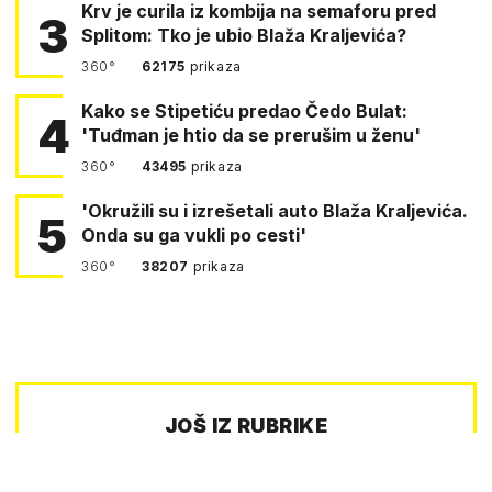
Krv je curila iz kombija na semaforu pred
3
Splitom: Tko je ubio Blaža Kraljevića?
360°
62175
prikaza
Kako se Stipetiću predao Čedo Bulat:
4
'Tuđman je htio da se prerušim u ženu'
360°
43495
prikaza
'Okružili su i izrešetali auto Blaža Kraljevića.
5
Onda su ga vukli po cesti'
360°
38207
prikaza
JOŠ IZ RUBRIKE