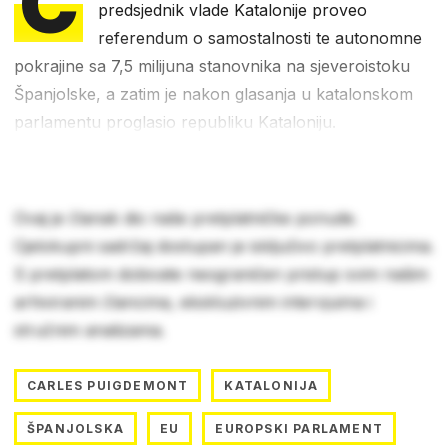
C
predsjednik vlade Katalonije proveo
referendum o samostalnosti te autonomne
pokrajine sa 7,5 milijuna stanovnika na sjeveroistoku
Španjolske, a zatim je nakon glasanja u katalonskom
parlamentu proglasio republiku Kataloniju.
Ovaj je članak dio naše pretplatničke ponude.
Cjelokupni sadržaj dostupan je isključivo pretplatnicima.
S pretplatom dobivate neograničen pristup svim našim
arhiviranim člancima, ekskluzivnim intervjuima i
stručnim analizama.
CARLES PUIGDEMONT
KATALONIJA
ŠPANJOLSKA
EU
EUROPSKI PARLAMENT