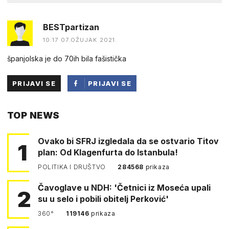
BESTpartizan
10:17 07.OŽUJAK 2021.
španjolska je do 70ih bila fašistička
PRIJAVI SE
PRIJAVI SE
PUTEM
TOP NEWS
FACEBOOKA
Ovako bi SFRJ izgledala da se ostvario Titov
1
plan: Od Klagenfurta do Istanbula!
POLITIKA I DRUŠTVO
284568
prikaza
Čavoglave u NDH: 'Četnici iz Moseća upali
2
su u selo i pobili obitelj Perković'
360°
119146
prikaza