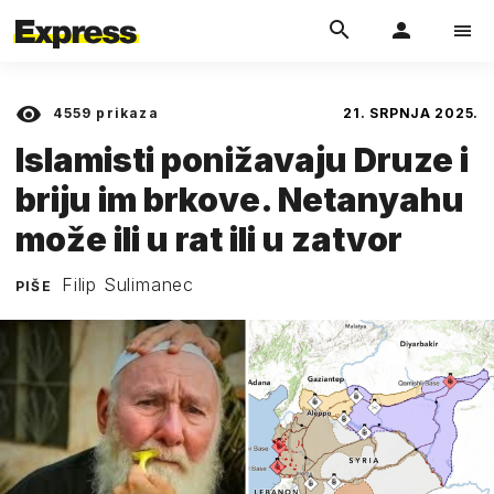
4559
prikaza
21. SRPNJA 2025.
Islamisti ponižavaju Druze i
briju im brkove. Netanyahu
može ili u rat ili u zatvor
Filip Sulimanec
PIŠE