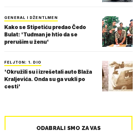
GENERAL I DŽENTLMEN
Kako se Stipetiću predao Čedo
Bulat: 'Tuđman je htio da se
prerušim u ženu'
FELJTON: 1. DIO
'Okružili su i izrešetali auto Blaža
Kraljevića. Onda su ga vukli po
cesti'