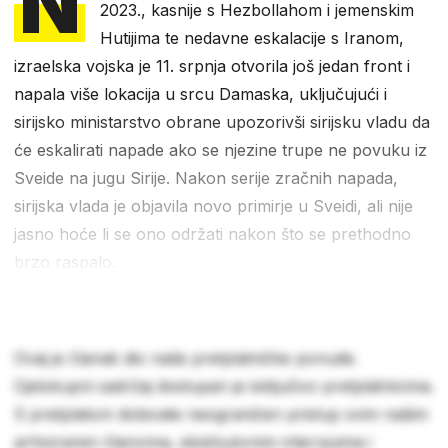
N
2023., kasnije s Hezbollahom i jemenskim
Hutijima te nedavne eskalacije s Iranom,
izraelska vojska je 11. srpnja otvorila još jedan front i
napala više lokacija u srcu Damaska, uključujući i
sirijsko ministarstvo obrane upozorivši sirijsku vladu da
će eskalirati napade ako se njezine trupe ne povuku iz
Sveide na jugu Sirije. Nakon serije zračnih napada,
sirijska vlada je objavila novo primirje u Sveidi, ali nije
jasno hoće li se ono održati nakon što se prethodno
brzo raspalo.
Ovaj je članak dio naše pretplatničke ponude.
Cjelokupni sadržaj dostupan je isključivo pretplatnicima.
S pretplatom dobivate neograničen pristup svim našim
arhiviranim člancima, ekskluzivnim intervjuima i