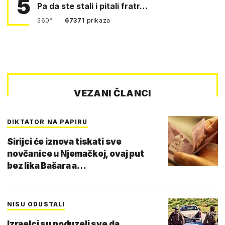
5
Pa da ste stali i pitali fratr…
360°
67371
prikaza
VEZANI ČLANCI
DIKTATOR NA PAPIRU
Sirijci će iznova tiskati sve
novčanice u Njemačkoj, ovaj put
bez lika Bašara a…
NISU ODUSTALI
Izraelci su poduzeli sve da