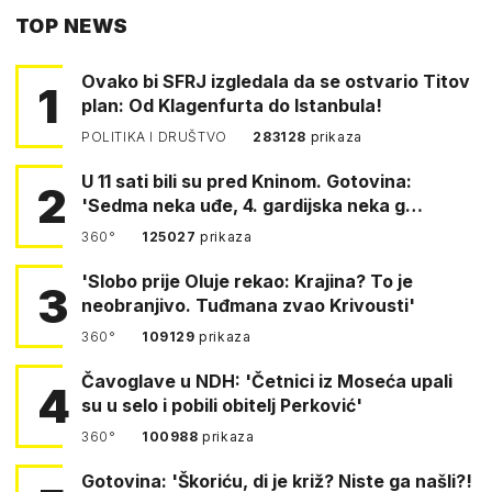
TOP NEWS
FACEBOOKA
Ovako bi SFRJ izgledala da se ostvario Titov
1
plan: Od Klagenfurta do Istanbula!
POLITIKA I DRUŠTVO
283128
prikaza
U 11 sati bili su pred Kninom. Gotovina:
2
'Sedma neka uđe, 4. gardijska neka g…
360°
125027
prikaza
'Slobo prije Oluje rekao: Krajina? To je
3
neobranjivo. Tuđmana zvao Krivousti'
360°
109129
prikaza
Čavoglave u NDH: 'Četnici iz Moseća upali
4
su u selo i pobili obitelj Perković'
360°
100988
prikaza
Gotovina: 'Škoriću, di je križ? Niste ga našli?!