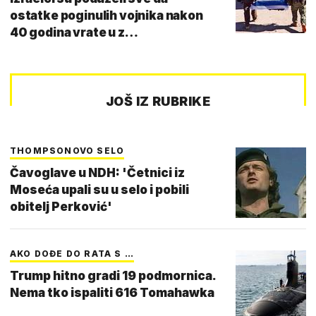
ostatke poginulih vojnika nakon
40 godina vrate u z…
JOŠ IZ RUBRIKE
THOMPSONOVO SELO
Čavoglave u NDH: 'Četnici iz
Moseća upali su u selo i pobili
obitelj Perković'
AKO DOĐE DO RATA S …
Trump hitno gradi 19 podmornica.
Nema tko ispaliti 616 Tomahawka