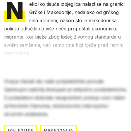
N
ekoliko tisuća izbjeglica nalazi se na granici
Grčke i Makedonije, nedaleko od grčkog
sela Idomeni, nakon što je makedonska
policija odlučila da više neće propuštati ekonomske
migrante, koji bježe zbog lošeg životnog standarda u
svojim zemljama, već samo one koji bježe pred ratnim
strahotama.
Ovaj je članak dio naše pretplatničke ponude.
Cjelokupni sadržaj dostupan je isključivo pretplatnicima.
S pretplatom dobivate neograničen pristup svim našim
arhiviranim člancima, ekskluzivnim intervjuima i
stručnim analizama.
IZBJEGLICE
MAKEDONIJA