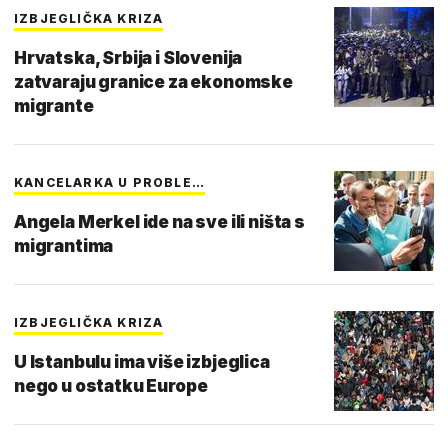
IZBJEGLIČKA KRIZA
Hrvatska, Srbija i Slovenija
zatvaraju granice za ekonomske
migrante
KANCELARKA U PROBLE…
Angela Merkel ide na sve ili ništa s
migrantima
IZBJEGLIČKA KRIZA
U Istanbulu ima više izbjeglica
nego u ostatku Europe