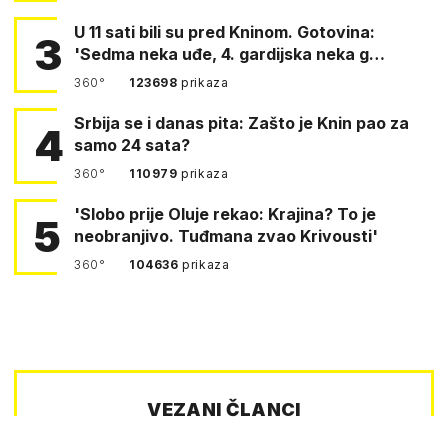
U 11 sati bili su pred Kninom. Gotovina:
3
'Sedma neka uđe, 4. gardijska neka g…
360°
123698
prikaza
Srbija se i danas pita: Zašto je Knin pao za
4
samo 24 sata?
360°
110979
prikaza
'Slobo prije Oluje rekao: Krajina? To je
5
neobranjivo. Tuđmana zvao Krivousti'
360°
104636
prikaza
VEZANI ČLANCI