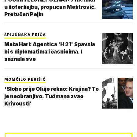
u šoferšajbu, propucan Meštrović.
Pretučen Pejin
ŠPIJUNSKA PRIČA
Mata Hari: Agentica 'H 21' Spavala
bi s diplomatima i časnicima. I
saznala sve
MOMČILO PERIŠIĆ
'Slobo prije Oluje rekao: Krajina? To
je neobranjivo. Tuđmana zvao
Krivousti'