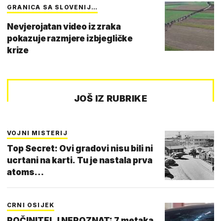
GRANICA SA SLOVENIJ…
Nevjerojatan video iz zraka
pokazuje razmjere izbjegličke
krize
JOŠ IZ RUBRIKE
VOJNI MISTERIJ
Top Secret: Ovi gradovi nisu bili ni
ucrtani na karti. Tu je nastala prva
atoms…
CRNI OSIJEK
POČINITELJ NEPOZNAT: 7 metaka