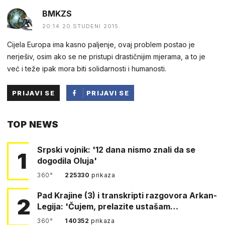
BMKZS
20:14 20.STUDENI 2015.
Cijela Europa ima kasno paljenje, ovaj problem postao je
nerješiv, osim ako se ne pristupi drastičnijim mjerama, a to je
već i teže ipak mora biti solidarnosti i humanosti.
PRIJAVI SE
PRIJAVI SE
PUTEM
TOP NEWS
FACEBOOKA
Srpski vojnik: '12 dana nismo znali da se
1
dogodila Oluja'
360°
225330
prikaza
Pad Krajine (3) i transkripti razgovora Arkan-
2
Legija: 'Čujem, prelazite ustašam…
360°
140352
prikaza